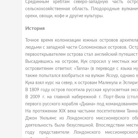
Срединным хребтам северо-западную часть остр
сельскохозяйственная область. Плодородные вулкани
орехи, овощи, кофе и другие культуры.
История
Точное время колонизации южных островов архипела
людьми с западной части Соломоновых островов. Остро
первооткрывателем острова стал английский путешеств
Высадившись на острове, Кук спросил у местных жит
островитянин ответил: «Tanna» (в переводе с языка н
также попытался взобраться на вулкан Ясоур, однако
Кука взял курс на север, к островам Малекула и Эспир
В 1809 году остров посетила русская кругосветная эк
В 2009 г. на главной набережной г. Порт-Вила (сто
первого русского корабля «Диана» под командованием 
На протяжении XIX века частыми посетителями Танна
Джон Уильямс из Лондонского миссионерского общ
деятельность была
безуспешной. Впоследствии местн
году представители Лондонского миссионерско