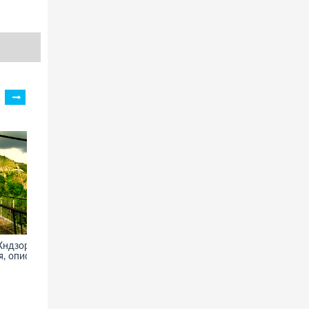
ндзореск -
Тимгад - фото, информация,
, описание
история