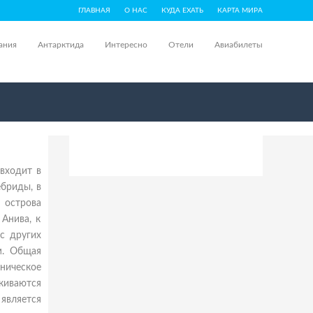
ГЛАВНАЯ
О НАС
КУДА ЕХАТЬ
КАРТА МИРА
ания
Антарктида
Интересно
Отели
Авиабилеты
 входит в
ебриды, в
 острова
Анива, к
с других
м. Общая
аническое
киваются
 является