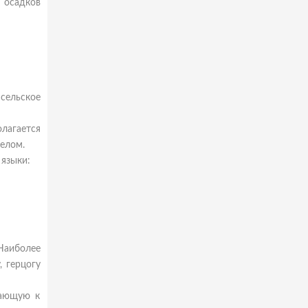
 осадков
сельское
лагается
елом.
 языки:
Наиболее
 герцогу
гающую к