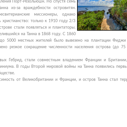
еления Порт-Резольюшн. Но спустя семь
нна из-за враждебности островитян.
есвитерианские миссионеры, однако
 христианство: только к 1910 году 2/3
строве стали появляться и плантаторы.
селившийся на Танна в 1868 году. С 1860
: до 5000 местных жителей было вывезено на плантации Фиджи
ено резкое сокращение численности населения острова (до 75 
овых Гебрид, стали совместным владением Франции и Британии,
миниума. В годы Второй мировой войны на Танна появились первы
бществе.
имость от Великобритании и Франции, и остров Танна стал тер