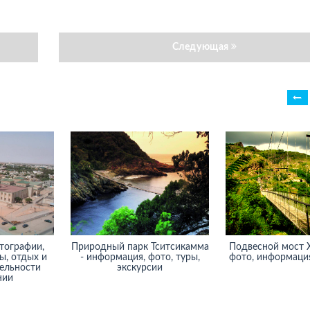
Следующая
тографии,
Природный парк Тситсикамма
Подвесной мост Х
ы, отдых и
- информация, фото, туры,
фото, информация
ельности
экскурсии
нии