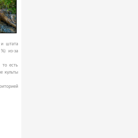
 и штата
%) из-за
 то есть
е культы
риторией