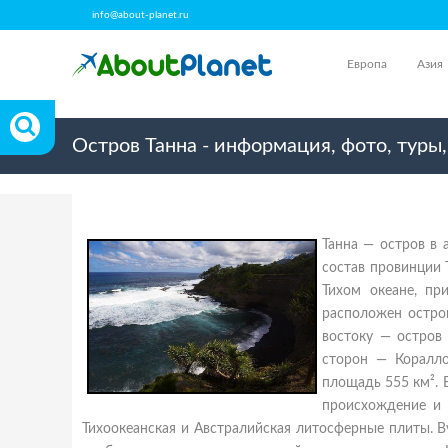
info@about-planet.ru
Европа
Азия
Остров Танна - информация, фото, туры
Танна — остров в 
состав провинции 
Тихом океане, пр
расположен остров
востоку — остров
сторон — Коралл
площадь 555 км². 
происхождение и 
Тихоокеанская и Австралийская литосферные плиты. В