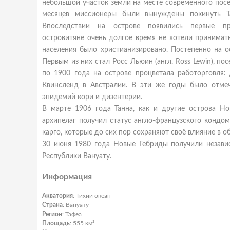
небольшой участок земли на месте современного пос
месяцев миссионеры были вынуждены покинуть Та
Впоследствии на острове появились первые пр
островитяне очень долгое время не хотели принимать
населения было христианизировано. Постепенно на о
Первым из них стал Росс Льюин (англ. Ross Lewin), по
по 1900 года на острове процветала работорговля
Квинсленд в Австралии. В эти же годы было отмеч
эпидемий кори и дизентерии.
В марте 1906 года Танна, как и другие острова Н
архипелаг получил статус англо-французского кондо
карго, которые до сих пор сохраняют своё влияние в о
30 июня 1980 года Новые Гебриды получили независ
Республики Вануату.
Информация
Акватория
: Тихий океан
Страна
: Вануату
Регион
: Тафеа
Площадь
: 555 км²