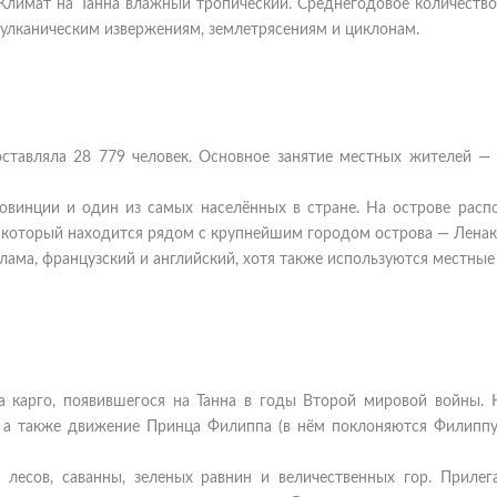
лимат на Танна влажный тропический. Среднегодовое количество
улканическим извержениям, землетрясениям и циклонам.
оставляла 28 779 человек. Основное занятие местных жителей — 
овинции и один из самых населённых в стране. На острове распо
 который находится рядом с крупнейшим городом острова — Ленак
ама, французский и английский, хотя также используются местные
а карго, появившегося на Танна в годы Второй мировой войны. 
 а также движение Принца Филиппа (в нём поклоняются Филиппу,
лесов, саванны, зеленых равнин и величественных гор. Приле