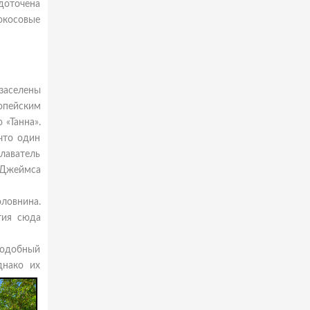
доточена
окосовые
заселены
ропейским
 «Танна».
что один
плаватель
ь Джеймса
оловнина.
тия сюда
подобный
днако их