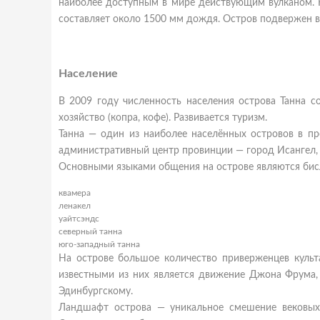
наиболее доступным в мире действующим вулканом. К
составляет около 1500 мм дождя. Остров подвержен в
Население
В 2009 году численность населения острова Танна с
хозяйство (копра, кофе). Развивается туризм.
Танна — один из наиболее населённых островов в пр
административный центр провинции — город Исангел,
Основными языками общения на острове являются бисл
квамера
ленакел
уайтсэндс
северный танна
юго-западный танна
На острове большое количество приверженцев культ
известными из них является движение Джона Фрума,
Эдинбургскому.
Ландшафт острова — уникальное смешение вековых 