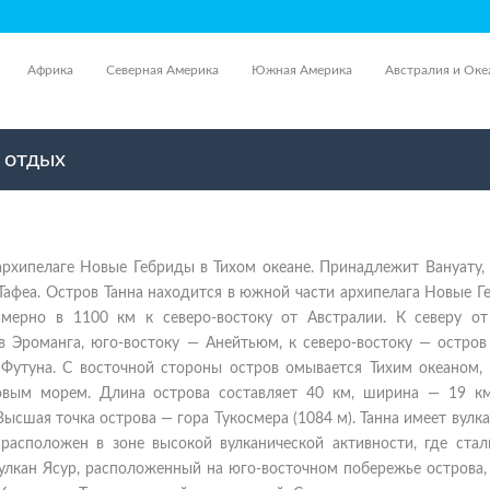
Африка
Северная Америка
Южная Америка
Австралия и Оке
, отдых
архипелаге Новые Гебриды в Тихом океане. Принадлежит Вануату,
Тафеа. Остров Танна находится в южной части архипелага Новые Г
имерно в 1100 км к северо-востоку от Австралии. К северу от
 Эроманга, юго-востоку — Анейтьюм, к северо-востоку — остров 
 Футуна. С восточной стороны остров омывается Тихим океаном, 
овым морем. Длина острова составляет 40 км, ширина — 19 к
Высшая точка острова — гора Тукосмера (1084 м). Танна имеет вулк
расположен в зоне высокой вулканической активности, где стал
улкан Ясур, расположенный на юго-восточном побережье острова,