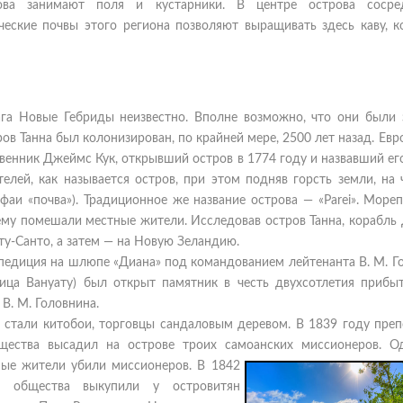
ова занимают поля и кустарники. В центре острова сосре
ческие почвы этого региона позволяют выращивать здесь каву, к
га Новые Гебриды неизвестно. Вполне возможно, что они были 
в Танна был колонизирован, по крайней мере, 2500 лет назад. Ев
енник Джеймс Кук, открывший остров в 1774 году и назвавший его
елей, как называется остров, при этом подняв горсть земли, на 
уфаи «почва»). Традиционное же название острова — «Parei». Море
 ему помешали местные жители. Исследовав остров Танна, корабл
иту-Санто, а затем — на Новую Зеландию.
спедиция на шлюпе «Диана» под командованием лейтенанта В. М. Г
лица Вануату) был открыт памятник в честь двухсотлетия прибы
В. М. Головнина.
 стали китобои, торговцы сандаловым деревом. В 1839 году пре
ества высадил на острове троих самоанских миссионеров. О
ые жители убили миссионеров. В 1842
го общества выкупили у островитян