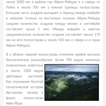
около 2000 мм в районе гор Айрон-Рейндж и к северу от
Уэйпа и около 700 мм у южной границы полуострова.
Большая часть осадков выпадает в период между ноябрём
и апрелем (только на восточных склонах Айрон-Рейндж
среднее количество осадков между июнем и сентябрём
составляет выше 5 мм). Между январём и мартом
среднемесячное количество осадков составляет около 170
мм на юге полуострова и около 500 мм к северу и в горах
Айрон-Рейндж).
В и вблизи гаваней полуострова отмечено крайне высокое
биологическое разнообразие: более 700 видов наземных
позвоночных
животных
и около 3300 видов
цветковых растений.
Как отражение богатой
геологической истории
Австралии, «флора и
фауна полуострова
Кейп-Йорк