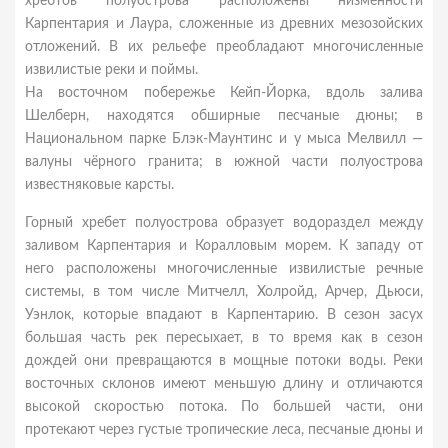
хребтов полуострова расположены низменности
Карпентария и Лаура, сложенные из древних мезозойских
отложений. В их рельефе преобладают многочисленные
извилистые реки и поймы.
На восточном побережье Кейп-Йорка, вдоль залива
Шелберн, находятся обширные песчаные дюны; в
Национальном парке Блэк-Маунтинс и у мыса Мелвилл —
валуны чёрного гранита; в южной части полуострова
известняковые карсты.
Горный хребет полуострова образует водораздел между
заливом Карпентария и Коралловым морем. К западу от
него расположены многочисленные извилистые речные
системы, в том числе Митчелл, Холройд, Арчер, Дьюси,
Уэнлок, которые впадают в Карпентарию. В сезон засух
большая часть рек пересыхает, в то время как в сезон
дождей они превращаются в мощные потоки воды. Реки
восточных склонов имеют меньшую длину и отличаются
высокой скоростью потока. По большей части, они
протекают через густые тропические леса, песчаные дюны и