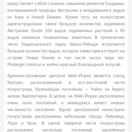
представляет собой сложное смешение реликтов Гондваны,
изолированной природы Австралии и внедрившихся видов
из Азии и Новой Гвинеи». Кроме того, на полуострове
зарегистрировано самое большое количество эндемиков
Австралии: более 260 видов эндемичных растений и 40
видов наземных позвоночных животных. В тропических
лесах Национального парка Айрон-Рейндж встречается
большое количество видов, которые также присутствуют на
острове Новая Гвинея, в том числе кускус вида лат.
Phalanger mimicus и зелёно-красный благородный попугай.
Административным центром Кейп-Йорка является город
Куктаун, расположенный в юго-восточной части
полуострова. Крупнейшее поселение — Уэйпа на берегу
залива Карпентария. В целом, на Кейп-Йорке расположено
очень мало поселений, а имеющиеся имеют низкую
численность населения. Вдоль центральной магистрали
полуострова расположены небольшие города Лейкленд,
Лора и Коэн. В самой северной части полуострова
расположено несколько поселений, населённых