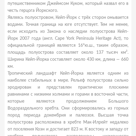
путешественником Джеймсом Куком, который назвал его в
честь герцога Йоркского.
Являясь полуостровом, Кейп-Йорк с трёх сторон омывается
водами. Точная граница на юге отсутствует. Тем не менее,
если исходить из Закона о наследии полуострова Кейп-
Йорк 2007 года (англ. Cape York Peninsula Heritage Act), то
официальной границей являются 16°ю.ш., таким образом,
площадь полуострова составляет около 137 тысяч км².
Ширина Кейп-Йорка составляет около 430 км, длина — 660
км.
Тропический ландшафт Кейп-Йорка является одним из
наиболее стабильных в мире. Рельеф полуострова сильно
эродирован и представлен практически плоскими
равнинами с низкими холмами и горами в восточной части,
которые являются продолжением Большого
Водораздельного хребта. Они сформировались из горных
пород периода докембрия и палеозоя. Высшая точка
полуострова расположена в хребте Мак-Илрейт недалеко
от поселения Коэн и достигает 823 м. К востоку и западу от