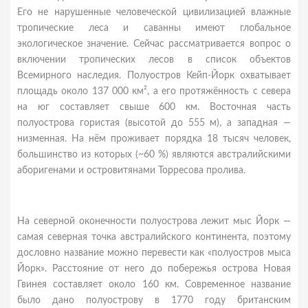
Его не нарушенные человеческой цивилизацией влажные
тропические леса и саванны имеют глобальное
экологическое значение. Сейчас рассматривается вопрос о
включении тропических лесов в список объектов
Всемирного наследия. Полуостров Кейп-Йорк охватывает
площадь около 137 000 км², а его протяжённость с севера
на юг составляет свыше 600 км. Восточная часть
полуострова гористая (высотой до 555 м), а западная —
низменная. На нём проживает порядка 18 тысяч человек,
большинство из которых (~60 %) являются австралийскими
аборигенами и островитянами Торресова пролива.
На северной оконечности полуострова лежит мыс Йорк —
самая северная точка австралийского континента, поэтому
дословно название можно перевести как «полуостров мыса
Йорк». Расстояние от него до побережья острова Новая
Гвинея составляет около 160 км. Современное название
было дано полуострову в 1770 году британским