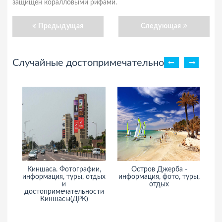
защищен коралловыми рифами.
Предыдущая
Следующая
Случайные достопримечательности
Киншаса. Фотографии,
Остров Джерба -
информация, туры, отдых
информация, фото, туры,
ин
и
отдых
достопримечательности
Киншасы(ДРК)