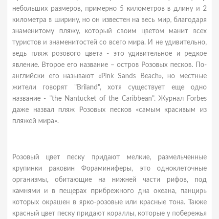
небольших размеров, примерно 5 километров в длину и 2
километра в ширину, но он известен на весь мир, благодаря
знаменитому пляжу, который своим цветом манит всех
туристов и знаменитостей со всего мира. И не удивительно,
ведь пляж розового цвета - это удивительное и редкое
явление. Второе его название – остров Розовых песков. По-
английски его называют «Pink Sands Beach», но местные
жители говорят "Briland", хотя существует еще одно
название - "the Nantucket of the Caribbean". Журнал Forbes
даже назвал пляж Розовых песков «самым красивым из
пляжей мира».
Розовый цвет песку придают мелкие, размельченные
крупинки раковин Фораминиферы, это одноклеточные
организмы, обитающие на нижней части рифов, под
камнями и в пещерах прибрежного дна океана, панцирь
которых окрашен в ярко-розовые или красные тона. Также
красный цвет песку придают кораллы, которые у побережья