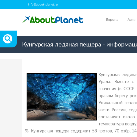
info@about-planet.ru
Европа
Азия
Кунгурская ледяная пещера - информаци
Кунгурская ледян
Урала. Вместе с
значения (в СССР 
правом берегу рек
Уникальный геоло
части России, се
составляет около
температура возду
%. Кунгурская пещера содержит 58 гротов, 70 озёр, 14