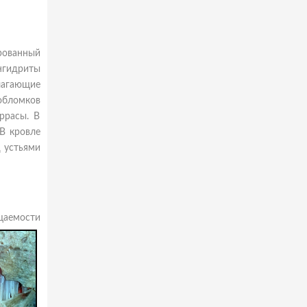
рованный
нгидриты
слагающие
обломков
ррасы. В
В кровле
д устьями
щаемости