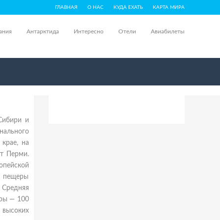
ГЛАВНАЯ
О НАС
КУДА ЕХАТЬ
КАРТА МИРА
ания
Антарктида
Интересно
Отели
Авиабилеты
Сибири и
нального
крае, на
от Перми.
опейской
ь пещеры
 Средняя
еры — 100
— высоких