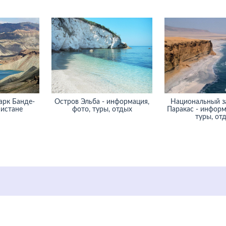
арк Банде-
Остров Эльба - информация,
Национальный з
нистане
фото, туры, отдых
Паракас - информ
туры, от