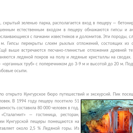
, скрытый зеленью парка, располагается вход в пещеру — бетони
рошенным естественным входом в пещеру обнажаются гипсы и а
ереслаивающиеся с пачками известняков и доломитов. Эти породы, 
м. Гипсы перекрыты слоем рыхлых отложений, состоящих из 
Ещё выше встречаются песчано-глинистые отложения древней те
няются ледяной покров на полу и ледяные кристаллы на сводах. 
 «органных труб» с поперечником до 3-9 м и высотой до 20 м. По
ыбовые осыпи.
ыло открыто Кунгурское бюро путешествий и экскурсий. Пик посе
ловек. В 1994 году пещеру посетило 51
емость составила 80 000 человек в год.
«Сталагмит» — гостиница, ресторан,
ереи Кунгурской пещеры помещаются на
тавляет около 2,5 % Ледяной горы. Из