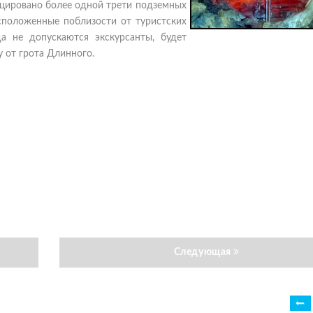
ицировано более одной трети подземных
сположенные поблизости от туристских
а не допускаются экскурсанты, будет
у от грота Длинного.
Следующая