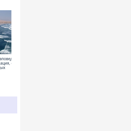
аповедник
Остров Робинзона Крузо -
ация, фото,
информация, фото, туры,
дых
отдых