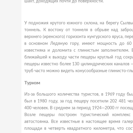
шахт, доходящих почти до поверхности.
У подножия крутого южного склона, на берегу Сылвы
тоннель. К востоку от тоннеля в обрыве над заб
верхнего (иренского) горизонта кунгурского яруса, п
в основном Ледяную гору, имеют мощность до 60 
известняка и доломита с глинистым заполнителем. 
ближайшей к выходу части пещеры круглый год сохра
пещеры известно более 130 цилиндрических каналов —
труб часто можно видеть конусообразные глинисто-гл
Туризм
Из-за большого количества туристов, в 1969 году б
был в
1980 году, за год пещеру посетили 202 481 че
400 человек. В среднем за период 1924—2000 гг посеща
Возле пещеры построен туристический комплекс 
автостоянка. Все известные в настоящее время гал
площади в четверть квадратного километра, что сос