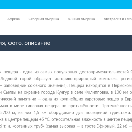
Африка
Северная Америка
Южная Америка
Австралия и Оке
я, фото, описание
ая пещера - одна из самых популярных достопримечательностей 
 Ледяной горой образует историко-природный комплекс регио
— заповедник союзного значения). Пещера находится в Пермском 
и Сылвы на окраине города Кунгур в селе Филипповка, в 100 км 
гический памятник — одна из крупнейших карстовых пещер в Евр
дьмая в мире гипсовая пещера по протяжённости. Протяжённост
 5700 м, из них 1,5 км оборудовано для посещений туристами.
ха в центре пещеры +5 °C, относительная влажность в центре пещ
6 т. н. «органных труб» (самая высокая — в гроте Эфирный, 22 м) 