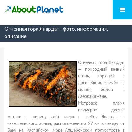
Огненная гора Янардаг - фото, информация,
описание
Огненная гора Янардаг
— природный вечный
огонь, горящий с
древнейших времён на
склоне холма в
Азербайджане.
Метровое пламя
примерно десяти
метров в ширину идёт вверх с гребня Янардаг —
известнякового холма, расположенного 27 км к северу от
Баку на Каспийском море Апшеронском полуострове в