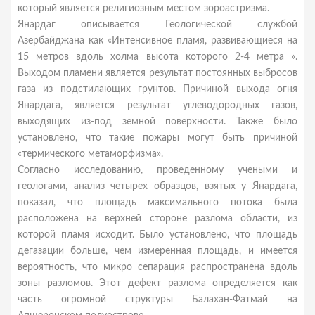
который является религиозным местом зороастризма.
Янардаг описывается Геологической службой
Азербайджана как «Интенсивное пламя, развивающиеся на
15 метров вдоль холма высота которого 2-4 метра ».
Выходом пламени является результат постоянных выбросов
газа из подстилающих грунтов. Причиной выхода огня
Янардага, является результат углеводородных газов,
выходящих из-под земной поверхности. Также было
установлено, что такие пожары могут быть причиной
«термического метаморфизма».
Согласно исследованию, проведенному учеными и
геологами, анализ четырех образцов, взятых у Янардага,
показал, что площадь максимального потока была
расположена на верхней стороне разлома области, из
которой пламя исходит. Было установлено, что площадь
дегазации больше, чем измеренная площадь, и имеется
вероятность, что микро сепарация распространена вдоль
зоны разломов. Этот дефект разлома определяется как
часть огромной структуры Балахан-Фатмай на