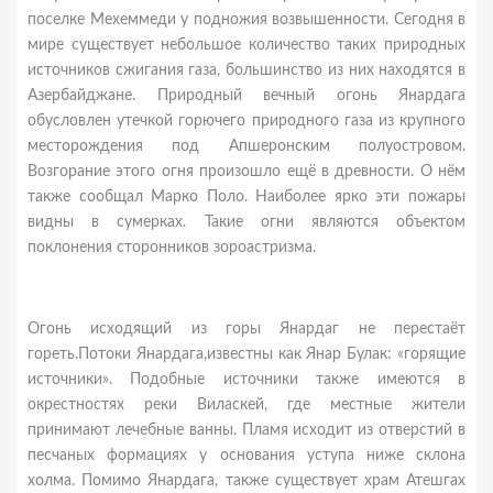
поселке Мехеммеди у подножия возвышенности. Сегодня в
мире существует небольшое количество таких природных
источников сжигания газа, большинство из них находятся в
Азербайджане. Природный вечный огонь Янардага
обусловлен утечкой горючего природного газа из крупного
месторождения под Апшеронским полуостровом.
Возгорание этого огня произошло ещё в древности. О нём
также сообщал Марко Поло. Наиболее ярко эти пожары
видны в сумерках. Такие огни являются объектом
поклонения сторонников зороастризма.
Огонь исходящий из горы Янардаг не перестаёт
гореть.Потоки Янардага,известны как Янар Булак: «горящие
источники». Подобные источники также имеются в
окрестностях реки Виласкей, где местные жители
принимают лечебные ванны. Пламя исходит из отверстий в
песчаных формациях у основания уступа ниже склона
холма. Помимо Янардага, также существует храм Атешгах