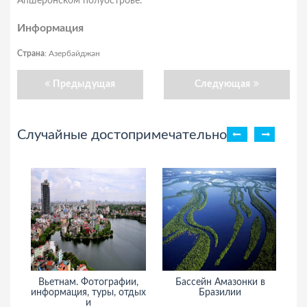
Апшеронском полуострове.
Информация
Страна
: Азербайджан
Предыдущая
Следующая
Случайные достопримечательности
Вьетнам. Фотографии,
Бассейн Амазонки в
информация, туры, отдых
Бразилии
ин
и