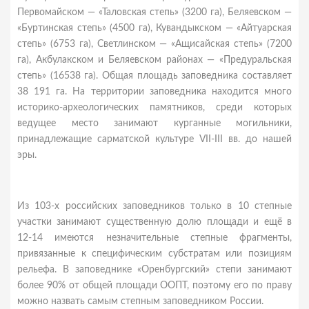
Первомайском — «Таловская степь» (3200 га), Беляевском —
«Буртинская степь» (4500 га), Кувандыкском — «Айтуарская
степь» (6753 га), Светлинском — «Ащисайская степь» (7200
га), Акбулакском и Беляевском районах — «Предуральская
степь» (16538 га). Общая площадь заповедника составляет
38 191 га. На территории заповедника находится много
историко-археологических памятников, среди которых
ведущее место занимают курганные могильники,
принадлежащие сарматской культуре VII-III вв. до нашей
эры.
Из 103-х российских заповедников только в 10 степные
участки занимают существенную долю площади и ещё в
12-14 имеются незначительные степные фрагменты,
привязанные к специфическим субстратам или позициям
рельефа. В заповеднике «Оренбургский» степи занимают
более 90% от общей площади ООПТ, поэтому его по праву
можно назвать самым степным заповедником России.