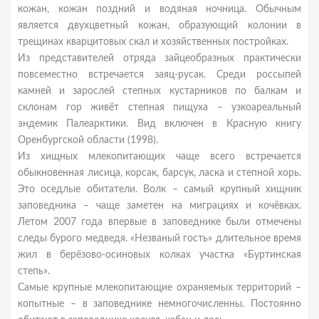
кожан, кожан поздний и водяная ночница. Обычным
является двухцветный кожан, образующий колонии в
трещинах кварцитовых скал и хозяйственных постройках.
Из представителей отряда зайцеобразных практически
повсеместно встречается заяц-русак. Среди россыпей
камней и зарослей степных кустарников по балкам и
склонам гор живёт степная пищуха – узкоареальный
эндемик Палеарктики. Вид включен в Красную книгу
Оренбургской области (1998).
Из хищных млекопитающих чаще всего встречается
обыкновенная лисица, корсак, барсук, ласка и степной хорь.
Это оседлые обитатели. Волк – самый крупный хищник
заповедника – чаще заметен на миграциях и кочёвках.
Летом 2007 года впервые в заповеднике были отмечены
следы бурого медведя. «Незваный гость» длительное время
жил в берёзово-осиновых колках участка «Буртинская
степь».
Самые крупные млекопитающие охраняемых территорий –
копытные – в заповеднике немногочисленны. Постоянно