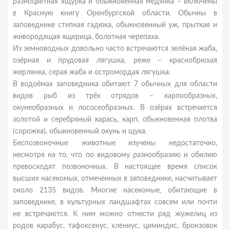
разноцветная ящурка и обыкновенная медянка – включены
в Красную книгу Оренбургской области. Обычны в
заповеднике степная гадюка, обыкновенный уж, прыткая и
живородящая ящерица, болотная черепаха.
Из земноводных довольно часто встречаются зелёная жаба,
озёрная и прудовая лягушка, реже – краснобрюхая
жерлянка, серая жаба и остромордая лягушка.
В водоёмах заповедника обитают 7 обычных для области
видов рыб из трёх отрядов – карпообразных,
окунеобразных и лососеобразных. В озёрах встречается
золотой и серебряный карась, карп, обыкновенная плотва
(сорожка), обыкновенный окунь и щука.
Беспозвоночные животные изучены недостаточно,
несмотря на то, что по видовому разнообразию и обилию
превосходят позвоночных. В настоящее время список
высших насекомых, отмеченных в заповеднике, насчитывает
около 2135 видов. Многие насекомые, обитающие в
заповеднике, в культурных ландшафтах совсем или почти
не встречаются. К ним можно отнести ряд жужелиц из
родов карабус, тафоксенус, хлениус, циминдис, бронзовок