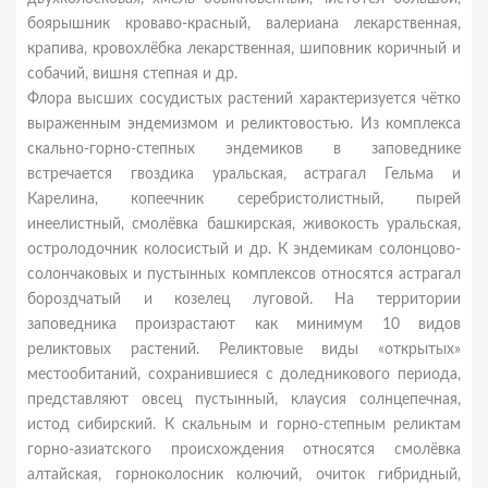
боярышник кроваво-красный, валериана лекарственная,
крапива, кровохлёбка лекарственная, шиповник коричный и
собачий, вишня степная и др.
Флора высших сосудистых растений характеризуется чётко
выраженным эндемизмом и реликтовостью. Из комплекса
скально-горно-степных эндемиков в заповеднике
встречается гвоздика уральская, астрагал Гельма и
Карелина, копеечник серебристолистный, пырей
инеелистный, смолёвка башкирская, живокость уральская,
остролодочник колосистый и др. К эндемикам солонцово-
солончаковых и пустынных комплексов относятся астрагал
бороздчатый и козелец луговой. На территории
заповедника произрастают как минимум 10 видов
реликтовых растений. Реликтовые виды «открытых»
местообитаний, сохранившиеся с доледникового периода,
представляют овсец пустынный, клаусия солнцепечная,
истод сибирский. К скальным и горно-степным реликтам
горно-азиатского происхождения относятся смолёвка
алтайская, горноколосник колючий, очиток гибридный,