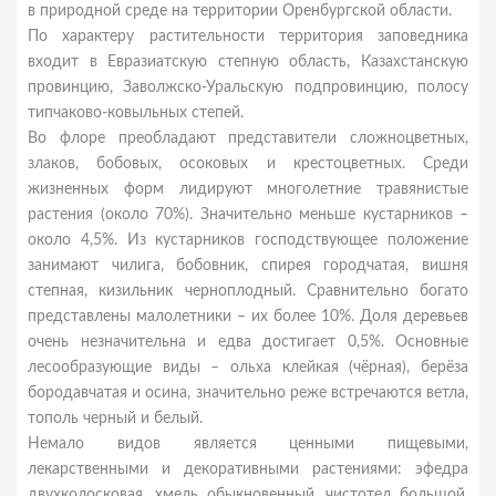
в природной среде на территории Оренбургской области.
По характеру растительности территория заповедника
входит в Евразиатскую степную область, Казахстанскую
провинцию, Заволжско-Уральскую подпровинцию, полосу
типчаково-ковыльных степей.
Во флоре преобладают представители сложноцветных,
злаков, бобовых, осоковых и крестоцветных. Среди
жизненных форм лидируют многолетние травянистые
растения (около 70%). Значительно меньше кустарников –
около 4,5%. Из кустарников господствующее положение
занимают чилига, бобовник, спирея городчатая, вишня
степная, кизильник черноплодный. Сравнительно богато
представлены малолетники – их более 10%. Доля деревьев
очень незначительна и едва достигает 0,5%. Основные
лесообразующие виды – ольха клейкая (чёрная), берёза
бородавчатая и осина, значительно реже встречаются ветла,
тополь черный и белый.
Немало видов является ценными пищевыми,
лекарственными и декоративными растениями: эфедра
двухколосковая, хмель обыкновенный, чистотел большой,