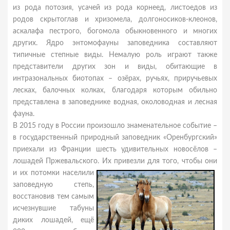
из рода потозия, усачей из рода корнеед, листоедов из
родов скрытоглав и хризомела, долгоносиков-клеонов,
аскалафа пестрого, богомола обыкновенного и многих
других. Ядро энтомофауны заповедника составляют
типичные степные виды. Немалую роль играют также
представители других зон и виды, обитающие в
интразональных биотопах – озёрах, ручьях, приручьевых
лесках, балочных колках, благодаря которым обильно
представлена в заповеднике водная, околоводная и лесная
фауна.
В 2015 году в России произошло знаменательное событие –
в государственный природный заповедник «Оренбургский»
приехали из Франции шесть удивительных новосёлов –
лошадей Пржевальского. Их привезли для того, чтобы они
и их
потомки населили
заповедную степь,
восстановив тем самым
исчезнувшие табуны
диких лошадей, ещё