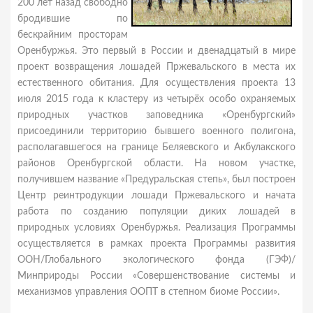
200 лет назад свободно
бродившие по
бескрайним просторам
Оренбуржья. Это первый в России и двенадцатый в мире
проект возвращения лошадей Пржевальского в места их
естественного обитания. Для осуществления проекта 13
июля 2015 года к кластеру из четырёх особо охраняемых
природных участков заповедника «Оренбургский»
присоединили территорию бывшего военного полигона,
располагавшегося на границе Беляевского и Акбулакского
районов Оренбургской области. На новом участке,
получившем название «Предуральская степь», был построен
Центр реинтродукции лошади Пржевальского и начата
работа по созданию популяции диких лошадей в
природных условиях Оренбуржья. Реализация Программы
осуществляется в рамках проекта Программы развития
ООН/Глобального экологического фонда (ГЭФ)/
Минприроды России «Совершенствование системы и
механизмов управления ООПТ в степном биоме России».