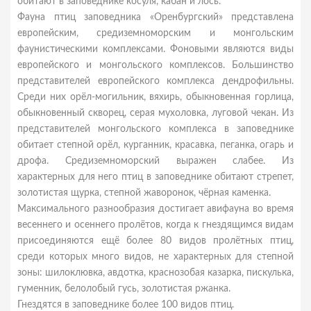
обитают в заповеднике косуля, кабан и лось.
Фауна птиц заповедника «Оренбургский» представлена
европейским, средиземноморским и монгольским
фаунистическими комплексами. Фоновыми являются виды
европейского и монгольского комплексов. Большинство
представителей европейского комплекса дендрофильны.
Среди них орёл-могильник, вяхирь, обыкновенная горлица,
обыкновенный скворец, серая мухоловка, луговой чекан. Из
представителей монгольского комплекса в заповеднике
обитает степной орёл, курганник, красавка, пеганка, огарь и
дрофа. Средиземноморский выражен слабее. Из
характерных для него птиц в заповеднике обитают стрепет,
золотистая щурка, степной жаворонок, чёрная каменка.
Максимального разнообразия достигает авифауна во время
весеннего и осеннего пролётов, когда к гнездящимся видам
присоединяются ещё более 80 видов пролётных птиц,
среди которых много видов, не характерных для степной
зоны: шилоклювка, авдотка, краснозобая казарка, пискулька,
гуменник, белолобый гусь, золотистая ржанка.
Гнездятся в заповеднике более 100 видов птиц.