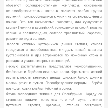
сочетании с участками настоящих и каменистых степей они
образуют солонцово-степные комплексы, основными
ценозообразователями которых является особая группа
растений, приспособившихся к жизни на сильнозасолённых
почвах. Это так называемые галофиты, или суккуленты:
кермек Гмелина и каспийский, гониолимон высокий, полынь
чёрная и солянковидная, солерос травянистый, сарсазан,
различные виды солянок.
Заросли степных кустарников (вишня степная, спирея
городчатая и зверобоелистная, миндаль низкий, карагана
кустарниковая и др.) встречаются по ложбинам стока и
распадкам увалов северных экспозиций.
Лесную растительность представляют черноольшаники,
берёзовые и берёзово-осиновые колки. Фрагменты лесной
растительности занимают днища широких балок, долины
мелких речек и ручьев. Лесообразующие породы – берёза
повислая, ольха клейкая (чёрная) и осина.
Фауна заповедника типична для Оренбуржья. Наряду со
степными видами животных (степной лунь, степная
пустельга, стрепет, красавка, степная пеструшка,