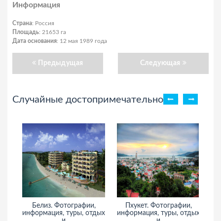
Информация
Страна
: Россия
Площадь
: 21653 га
Дата основания
: 12 мая 1989 года
Предыдущая
Следующая
Случайные достопримечательности
Белиз. Фотографии,
Пхукет. Фотографии,
С
информация, туры, отдых
информация, туры, отдых
и
и
и