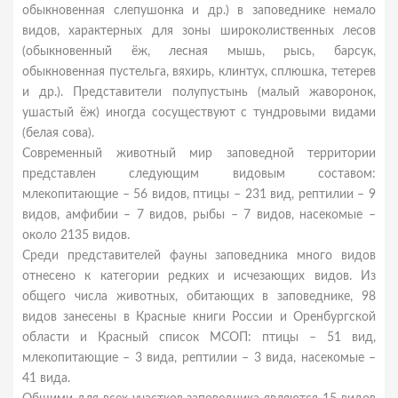
обыкновенная слепушонка и др.) в заповеднике немало
видов, характерных для зоны широколиственных лесов
(обыкновенный ёж, лесная мышь, рысь, барсук,
обыкновенная пустельга, вяхирь, клинтух, сплюшка, тетерев
и др.). Представители полупустынь (малый жаворонок,
ушастый ёж) иногда сосуществуют с тундровыми видами
(белая сова).
Современный животный мир заповедной территории
представлен следующим видовым составом:
млекопитающие – 56 видов, птицы – 231 вид, рептилии – 9
видов, амфибии – 7 видов, рыбы – 7 видов, насекомые –
около 2135 видов.
Среди представителей фауны заповедника много видов
отнесено к категории редких и исчезающих видов. Из
общего числа животных, обитающих в заповеднике, 98
видов занесены в Красные книги России и Оренбургской
области и Красный список МСОП: птицы – 51 вид,
млекопитающие – 3 вида, рептилии – 3 вида, насекомые –
41 вида.