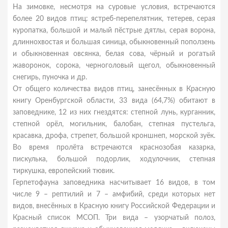
На зимовке, несмотря на суровые условия, встречаются
более 20 видов птиц: ястреб-перепелятник, тетерев, серая
куропатка, большой и малый пёстрые дятлы, серая ворона,
длиннохвостая и большая синица, обыкновенный поползень
и обыкновенная овсянка, белая сова, чёрный и рогатый
жаворонок, сорока, черноголовый щегол, обыкновенный
снегирь, пуночка и др.
От общего количества видов птиц, занесённых в Красную
книгу Оренбургской области, 33 вида (64,7%) обитают в
заповеднике, 12 из них гнездятся: степной лунь, курганник,
степной орёл, могильник, балобан, степная пустельга,
красавка, дрофа, стрепет, большой кроншнеп, морской зуёк.
Во время пролёта встречаются краснозобая казарка,
пискулька, большой подорлик, ходулочник, степная
тиркушка, европейский тювик.
Герпетофауна заповедника насчитывает 16 видов, в том
числе 9 – рептилий и 7 – амфибий, среди которых нет
видов, внесённых в Красную книгу Российской Федерации и
Красный список МСОП. Три вида – узорчатый полоз,