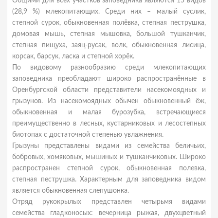
Общими для всех участков заповедника являются 15 видов
(28,9 %) млекопитающих. Среди них – малый суслик,
степной сурок, обыкновенная полёвка, степная пеструшка,
домовая мышь, степная мышовка, большой тушканчик,
степная пищуха, заяц-русак, волк, обыкновенная лисица,
корсак, барсук, ласка и степной хорёк.
По видовому разнообразию среди млекопитающих
заповедника преобладают широко распространённые в
Оренбургской области представители насекомоядных и
грызунов. Из насекомоядных обычен обыкновенный ёж,
обыкновенная и малая бурозубка, встречающиеся
преимущественно в лесных, кустарниковых и лесостепных
биотопах с достаточной степенью увлажнения.
Грызуны представлены видами из семейства беличьих,
бобровых, хомяковых, мышиных и тушканчиковых. Широко
распространен степной сурок, обыкновенная полевка,
степная пеструшка. Характерным для заповедника видом
является обыкновенная слепушонка.
Отряд рукокрылых представлен четырьмя видами
семейства гладконосых: вечерница рыжая, двухцветный