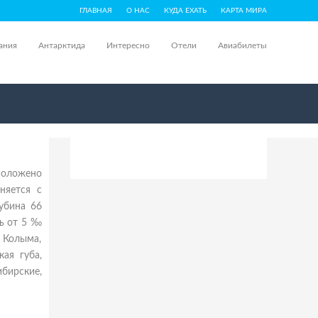
ГЛАВНАЯ
О НАС
КУДА ЕХАТЬ
КАРТА МИРА
ания
Антарктида
Интересно
Отели
Авиабилеты
положено
няется с
убина 66
ь от 5 ‰
 Колыма,
ая губа,
бирские,