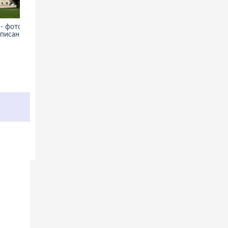
- фото,
Останкинская телебашня
описание