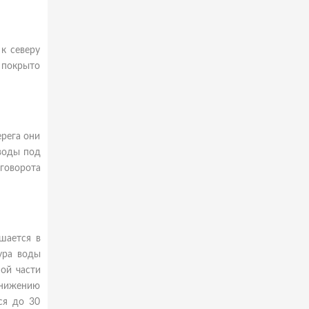
к северу
 покрыто
ерега они
 воды под
говорота
шается в
ура воды
ной части
снижению
ся до 30