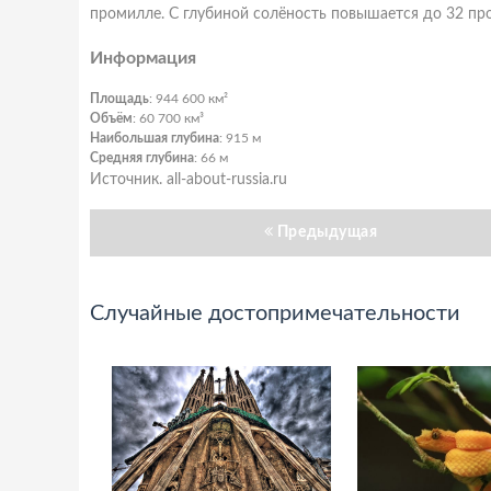
промилле. С глубиной солёность повышается до 32 пр
Информация
Площадь
: 944 600 км²
Объём
: 60 700 км³
Наибольшая глубина
: 915 м
Средняя глубина
: 66 м
Источник. all-about-russia.ru
Предыдущая
Случайные достопримечательности