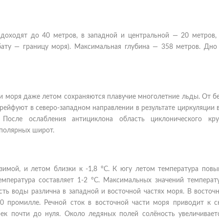
доходят до 40 метров, в западной и центральной — 20 метров, 
бату — границу моря). Максимальная глубина — 358 метров. Дно
ти моря даже летом сохраняются плавучие многолетние льды. От б
дрейфуют в северо-западном направлении в результате циркуляции
 После ослабления антициклона область циклонического кру
 полярных широт.
зимой, и летом близки к -1,8 °C. К югу летом температура повы
емпература составляет 1-2 °C. Максимальных значений температ
ость воды различна в западной и восточной частях моря. В восточ
30 промилле. Речной сток в восточной части моря приводит к 
рек почти до нуля. Около ледяных полей солёность увеличивает