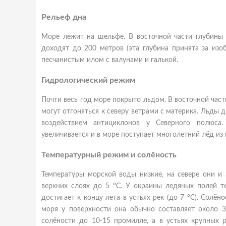
Рельеф дна
Море лежит на шельфе. В восточной части глубины 
доходят до 200 метров (эта глубина принята за изо
песчанистым илом с валунами и галькой.
Гидрологический режим
Почти весь год море покрыто льдом. В восточной час
могут отгоняться к северу ветрами с материка. Льды 
воздействием антициклонов у Северного полюса.
увеличивается и в море поступает многолетний лёд из
Температурный режим и солёность
Температуры морской воды низкие, на севере они и 
верхних слоях до 5 °C. У окраины ледяных полей т
достигает к концу лета в устьях рек (до 7 °C). Солён
моря у поверхности она обычно составляет около 
солёности до 10-15 промилле, а в устьях крупных 