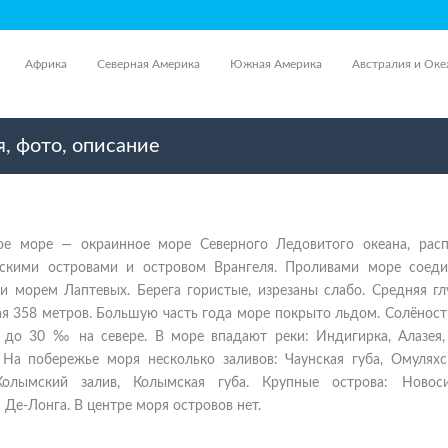
Африка
Северная Америка
Южная Америка
Австралия и Оке
, фото, описание
ое море — окраинное море Северного Ледовитого океана, рас
скими островами и островом Врангеля. Проливами море соеди
и морем Лаптевых. Берега гористые, изрезаны слабо. Средняя гл
я 358 метров. Большую часть года море покрыто льдом. Солёност
к до 30 ‰ на севере. В море впадают реки: Индигирка, Алазея,
 На побережье моря несколько заливов: Чаунская губа, Омуляхск
Колымский залив, Колымская губа. Крупные острова: Новоси
 Де-Лонга. В центре моря островов нет.