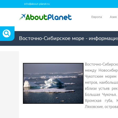
info@about-planet.ru
Европа
Азия
Восточно-Сибирское море - информация
Восточно-Сибирск
между Новосибир
Чукотским морем 
метров, наибольша
вблизи устьев ре
Большая Чукочья.
Хромская губа, 
Ляховские, острова