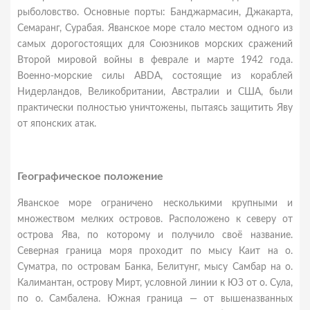
рыболовство. Основные порты: Банджармасин, Джакарта,
Семаранг, Сурабая. Яванское море стало местом одного из
самых дорогостоящих для Союзников морских сражений
Второй мировой войны в феврале и марте 1942 года.
Военно-морские силы ABDA, состоящие из кораблей
Нидерландов, Великобритании, Австралии и США, были
практически полностью уничтожены, пытаясь защитить Яву
от японских атак.
Географическое положение
Яванское море ограничено несколькими крупными и
множеством мелких островов. Расположено к северу от
острова Ява, по которому и получило своё название.
Северная граница моря проходит по мысу Каит на о.
Суматра, по островам Банка, Белитунг, мысу Самбар на о.
Калимантан, острову Мирт, условной линии к ЮЗ от о. Сула,
по о. Самбалена. Южная граница — от вышеназванных