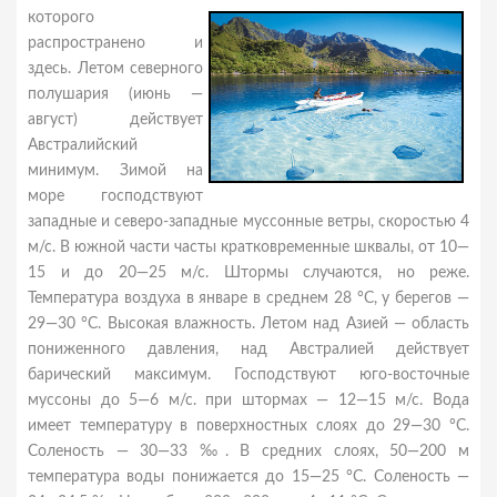
которого
распространено и
здесь. Летом северного
полушария (июнь —
август) действует
Австралийский
минимум. Зимой на
море господствуют
западные и северо-западные муссонные ветры, скоростью 4
м/с. В южной части часты кратковременные шквалы, от 10—
15 и до 20—25 м/с. Штормы случаются, но реже.
Температура воздуха в январе в среднем 28 °C, у берегов —
29—30 °C. Высокая влажность. Летом над Азией — область
пониженного давления, над Австралией действует
барический максимум. Господствуют юго-восточные
муссоны до 5—6 м/с. при штормах — 12—15 м/с. Вода
имеет температуру в поверхностных слоях до 29—30 °C.
Соленость — 30—33 ‰. В средних слоях, 50—200 м
температура воды понижается до 15—25 °C. Соленость —