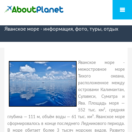
Яванское море - информация, фото, туры, отдых
Яванское море -
межостровное море
Тихого океана,
расположенное между
островами Калимантан,
Сулавеси, Суматра и
Ява. Площадь моря —
552 тыс. км², средняя
глубина — 111 м, объём воды — 61 тыс. км³. Яванское море
сформировалось в конце последнего Ледникового периода.
В море обитает более 3 тысяч морских видов. Развито