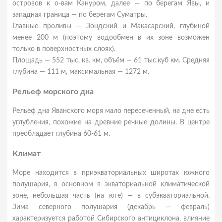
островов к о-вам Кануром, далее — по берегам Явы, и
западная граница — по берегам Суматры.
Главные проливы — Зондский и Макасарский, глубиной
менее 200 м (поэтому водообмен в их зоне возможен
только в поверхностных слоях).
Площадь — 552 тыс. кв. км, объём — 61 тыс.куб км. Средняя
глубина — 111 м, максимальная — 1272 м.
Рельеф морского дна
Рельеф дна Яванского моря мало пересеченный, на дне есть
углубления, похожие на древние речные долины. В центре
преобладает глубина 60-61 м.
Климат
Море находится в приэкваториальных широтах южного
полушария, в основном в экваториальной климатической
зоне, небольшая часть (на юге) — в субэкваториальной.
Зима северного полушария (декабрь — февраль)
характеризуется работой Сибирского антициклона,
влияние