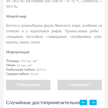
34—34,5 ‰. На глубине 200—300 м — 4—11 °C. Соленость —
34,5 ‰.
Живой мир
Богата и разнообразна фауна Яванского моря, особенно на
отмелях и у коралловых рифов. Промысловые рыбы :
сельдевые, лососёвые, ставридовые, скумбриевые, угри,
мурены, акулы, скаты.
Информация
Площадь
: 552 тыс. км²
Объём
: 61 тыс. км³
Наибольшая глубина
: 1272 м
Средняя глубина
: 111 м
Предыдущая
Следующая
Случайные достопримечательности