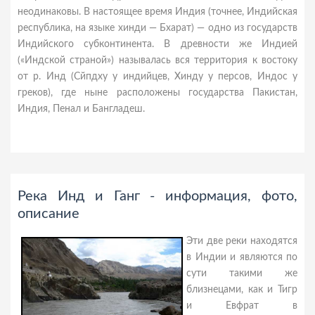
неодинаковы. В настоящее время Индия (точнее, Индийская
республика, на языке хинди — Бхарат) — одно из государств
Индийского субконтинента. В древности же Индией
(«Индской страной») называлась вся территория к востоку
от р. Инд (Сйпдху у индийцев, Хинду у персов, Индос у
греков), где ныне расположены государства Пакистан,
Индия, Пенал и Бангладеш.
Река Инд и Ганг - информация, фото,
описание
Эти две реки находятся
в Индии и являются по
сути такими же
близнецами, как и Тигр
и Евфрат в