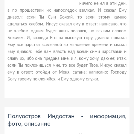
ничего не ел в эти дни,
а по прошествии их напоследок взалкал. И сказал Ему
диавол: если Ты Сын Божий, то вели этому камню
сделаться хлебом. Иисус сказал ему в ответ: написано, что
не хлебом одним будет жить человек, но всяким словом
Божиим. И, возведя Его на высокую гору, диавол показал
Ему все царства вселенной во мгновение времени и сказал
Ему диавол: Тебе дам власть над всеми сими царствами и
славу их, ибо она предана мне, и я, кому хочу, даю ее; итак,
если Ты поклонишься мне, то все будет Твое. Иисус сказал
ему в ответ: отойди от Меня, сатана; написано: Господу
Богу твоему поклоняйся, и Ему одному служи.
Полуостров Индостан - информация,
фото, описание