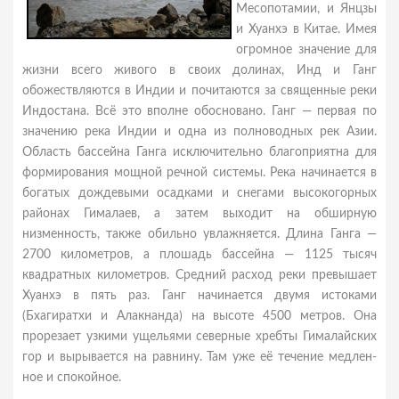
Месопотамии, и Янцзы
и Хуанхэ в Китае. Имея
огромное значение для
жизни всего живого в своих долинах, Инд и Ганг
обожествляются в Индии и почитаются за священные реки
Индо­стана. Всё это вполне обосновано. Ганг — первая по
значению река Индии и одна из полноводных рек Азии.
Область бассейна Ганга исключительно благоприятна для
формирования мощной речной системы. Река начинается в
богатых дождевыми осадками и снегами высокогорных
районах Гималаев, а затем выходит на обширную
низменность, также обильно увлажняется. Длина Ганга —
2700 километров, а плошадь бассейна — 1125 тысяч
квадратных километров. Средний расход реки превышает
Хуанхэ в пять раз. Ганг начи­нается двумя истоками
(Бхагиратхи и Алакнанда) на высоте 4500 метров. Она
прорезает узкими ущельями северные хребты Гималайских
гор и вырывается на равнину. Там уже её течение медлен­
ное и спокойное.