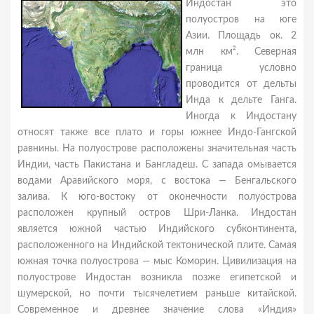
Индостан это
полуостров на юге
Азии. Площадь ок. 2
млн км². Северная
граница условно
проводится от дельты
Инда к дельте Ганга.
Иногда к Индостану
относят также все плато и горы южнее Индо-Гангской
равнины. На полуострове расположены значительная часть
Индии, часть Пакистана и Бангладеш. С запада омывается
водами Аравийского моря, с востока — Бенгальского
залива. К юго-востоку от оконечности полуострова
расположен крупный остров Шри-Ланка. Индостан
является южной частью Индийского субконтинента,
расположенного на Индийской тектонической плите. Самая
южная точка полуострова — мыс Коморин. Цивилизация на
полуострове Индостан возникла позже египетской и
шумерской, но почти тысячелетием раньше китайской.
Современное и древнее значение слова «Индия»