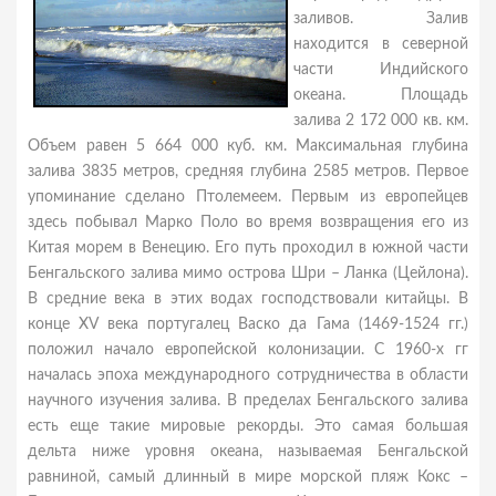
заливов. Залив
находится в северной
части Индийского
океана. Площадь
залива 2 172 000 кв. км.
Объем равен 5 664 000 куб. км. Максимальная глубина
залива 3835 метров, средняя глубина 2585 метров. Первое
упоминание сделано Птолемеем. Первым из европейцев
здесь побывал Марко Поло во время возвращения его из
Китая морем в Венецию. Его путь проходил в южной части
Бенгальского залива мимо острова Шри – Ланка (Цейлона).
В средние века в этих водах господствовали китайцы. В
конце XV века португалец Васко да Гама (1469-1524 гг.)
положил начало европейской колонизации. С 1960-х гг
началась эпоха международного сотрудничества в области
научного изучения залива. В пределах Бенгальского залива
есть еще такие мировые рекорды. Это самая большая
дельта ниже уровня океана, называемая Бенгальской
равниной, самый длинный в мире морской пляж Кокс –