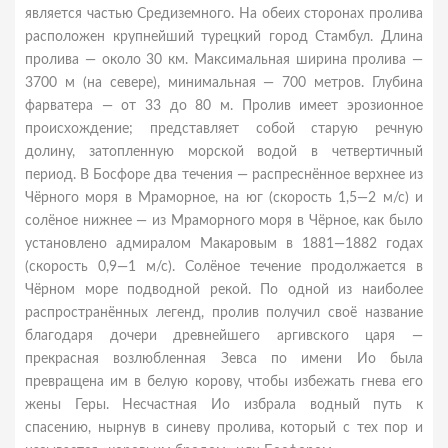
является частью Средиземного. На обеих сторонах пролива
расположен крупнейший турецкий город Стамбул. Длина
пролива — около 30 км. Максимальная ширина пролива —
3700 м (на севере), минимальная — 700 метров. Глубина
фарватера — от 33 до 80 м. Пролив имеет эрозионное
происхождение; представляет собой старую речную
долину, затопленную морской водой в четвертичный
период. В Босфоре два течения — распреснённое верхнее из
Чёрного моря в Мраморное, на юг (скорость 1,5—2 м/с) и
солёное нижнее — из Мраморного моря в Чёрное, как было
установлено адмиралом Макаровым в 1881—1882 годах
(скорость 0,9—1 м/с). Солёное течение продолжается в
Чёрном море подводной рекой. По одной из наиболее
распространённых легенд, пролив получил своё название
благодаря дочери древнейшего аргивского царя —
прекрасная возлюбленная Зевса по имени Ио была
превращена им в белую корову, чтобы избежать гнева его
жены Геры. Несчастная Ио избрала водный путь к
спасению, нырнув в синеву пролива, который с тех пор и