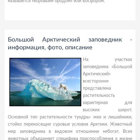
называется «коровьим бродом» или Босфором.
Большой Арктический заповедник -
информация, фото, описание
На участках
заповедника «Большой
Арктический»
всесторонне
представлена
растительность
характерная для
высоких широт.
Основной тип растительности тундры- мхи и лишайники,
стойко переносящие суровые условия Арктики. Животный
мир заповедника в видовом отношении небогат. Всех
животных объединяет специфика приспособления к жизни