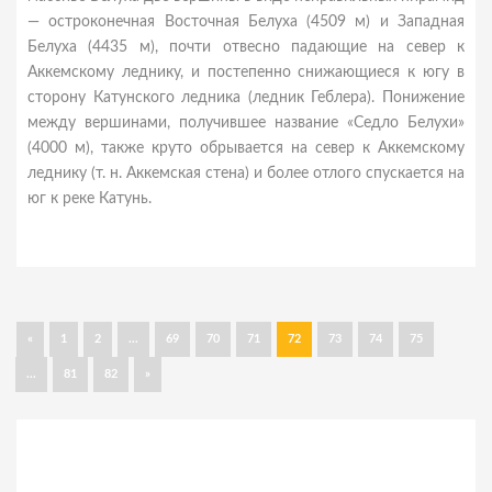
— остроконечная Восточная Белуха (4509 м) и Западная
Белуха (4435 м), почти отвесно падающие на север к
Аккемскому леднику, и постепенно снижающиеся к югу в
сторону Катунского ледника (ледник Геблера). Понижение
между вершинами, получившее название «Седло Белухи»
(4000 м), также круто обрывается на север к Аккемскому
леднику (т. н. Аккемская стена) и более отлого спускается на
юг к реке Катунь.
«
1
2
...
69
70
71
72
73
74
75
...
81
82
»