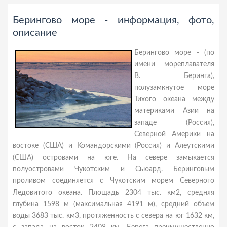
Берингово море - информация, фото,
описание
Берингово море - (по
имени мореплавателя
В. Беринга),
полузамкнутое море
Тихого океана между
материками Азии на
западе (Россия),
Северной Америки на
востоке (США) и Командорскими (Россия) и Алеутскими
(США) островами на юге. На севере замыкается
полуостровами Чукотским и Сьюард. Беринговым
проливом соединяется с Чукотским морем Северного
Ледовитого океана. Площадь 2304 тыс. км2, средняя
глубина 1598 м (максимальная 4191 м), средний объем
воды 3683 тыс. км3, протяженность с севера на юг 1632 км,