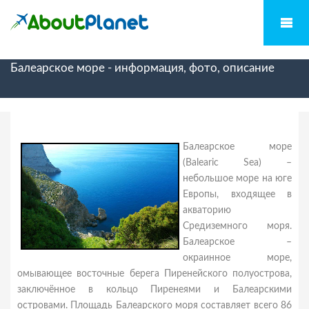
Балеарское море - информация, фото, описание
Балеарское море
(Balearic Sea) –
небольшое море на юге
Европы, входящее в
акваторию
Средиземного моря.
Балеарское –
окраинное море,
омывающее восточные берега Пиренейского полуострова,
заключённое в кольцо Пиренеями и Балеарскими
островами. Площадь Балеарского моря составляет всего 86