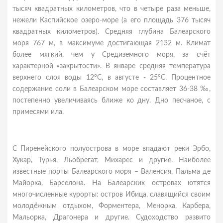
тысяч квадратных километров, что в четыре раза меньше,
нежели Каспийское озеро-море (а его площадь 376 тысяч
квадратных километров). Средняя глубина Балеарского
моря 767 м, в максимуме достигающая 2132 м. Климат
более мягкий, чем у Средиземного моря, за счёт
характерной «закрытости». В январе средняя температура
верхнего слоя воды 12°С, в августе - 25°С. Процентное
содержание соли в Балеарском море составляет 36-38 ‰,
постепенно увеличиваясь ближе ко дну. Дно песчаное, с
примесями ила.
С Пиренейского полуострова в море впадают реки Эрбо,
Хукар, Турья, Льобрегат, Михарес и другие. Наиболее
известные порты Балеарского моря – Валенсия, Пальма де
Майорка, Барселона. На Балеарских островах ютятся
многочисленные курорты: остров Ибица, славящийся своим
молодёжным отдыхом, Форментера, Менорка, Карбера,
Мальорка, Драгонера и другие. Судоходство развито