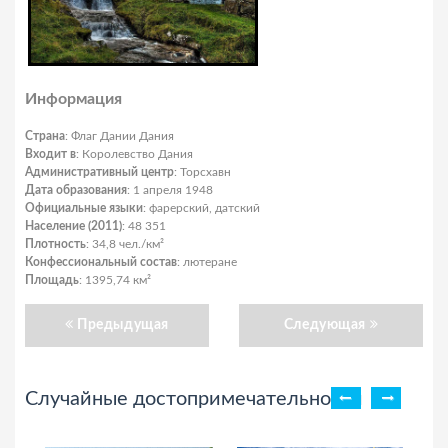
Информация
Страна
: Флаг Дании Дания
Входит в
: Королевство Дания
Административный центр
: Торсхавн
Дата образования
: 1 апреля 1948
Официальные языки
: фарерский, датский
Население (2011)
: 48 351
Плотность
: 34,8 чел./км²
Конфессиональный состав
: лютеране
Площадь
: 1395,74 км²
Предыдущая
Следующая
Случайные достопримечательности