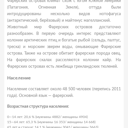
Фарерских островах климат схож с югом Южной Америки
(Патагония, Огненная Земля), оттуда были
интродуцированы несколько видов нотофагуса
(антарктический, берёзовый) и майтенус магелланский.
Животный мир Фарерских островов достаточно
разнообразен. В первую очередь интерес представляют
колонии арктических птиц и богатые рыбой (сельдь, палтус,
треска) и морским зверем воды, омывающие Фарерские
острова. Также на острове обитает фарерская порода овец.
На фарерских скалах расселяются колонии кайр. На
Фарерских островах есть лежбища гренландских тюленей.
Население
Население составляет около 48 500 человек (перепись 2011
года). Основной язык — фарерский.
Возрастная структура населения:
0—14 лет: 20,6 % (мужчины 4882/ женщины 4904)
15—64 лет: 65,3 % (мужчины 16 353/ женщины 14 668)
65 лет и старше: 14,1 % (мужчины 3041/ женщины 3663)