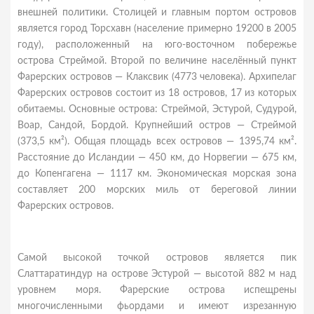
внешней политики. Столицей и главным портом островов
является город Торсхавн (население примерно 19200 в 2005
году), расположенный на юго-восточном побережье
острова Стреймой. Второй по величине населённый пункт
Фарерских островов — Клаксвик (4773 человека). Архипелаг
Фарерских островов состоит из 18 островов, 17 из которых
обитаемы. Основные острова: Стреймой, Эстурой, Судурой,
Воар, Сандой, Бордой. Крупнейший остров — Стреймой
(373,5 км²). Общая площадь всех островов — 1395,74 км².
Расстояние до Исландии — 450 км, до Норвегии — 675 км,
до Копенгагена — 1117 км. Экономическая морская зона
составляет 200 морских миль от береговой линии
Фарерских островов.
Самой высокой точкой островов является пик
Слаттаратиндур на острове Эстурой — высотой 882 м над
уровнем моря. Фарерские острова испещрены
многочисленными фьордами и имеют изрезанную