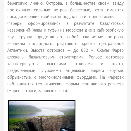
береговую линию. Острова, в большинстве своём, ввиду
постоянных сильных ветров безлесные, хотя имеются
посадки крепких хвойных пород, клёна и горного ясеня.
Фареры сформировались в результате базальтовых
извержений (лавы и туфы) на морском дне в кайнозойскую
эру. Группа представляет собой скалистые острова,
вершины подводного рифтового хребта центральной
Атлантики. Высота островов — до 882 м. Скалы Фарер
сложены базальтовыми структурами. Рельеф островов
характеризуется высокими откосами и плато,
разделёнными глубокими ущельями. Берега крутые,
обрывистые, с многочисленными фьордами. На Фарерах
наблюдаются геологические формы ледникового рельефа
(морены, троги, каровые озёра).