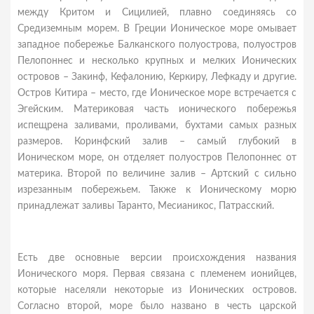
между Критом и Сицилией, плавно соединяясь со
Средиземным морем. В Греции Ионическое море омывает
западное побережье Балканского полуострова, полуостров
Пелопоннес и несколько крупных и мелких Ионических
островов – Закинф, Кефалонию, Керкиру, Лефкаду и другие.
Остров Китира – место, где Ионическое море встречается с
Эгейским. Материковая часть ионического побережья
испещрена заливами, проливами, бухтами самых разных
размеров. Коринфский залив – самый глубокий в
Ионическом море, он отделяет полуостров Пелопоннес от
материка. Второй по величине залив – Артский с сильно
изрезанным побережьем. Также к Ионическому морю
принадлежат заливы Таранто, Месианикос, Патрасский.
Есть две основные версии происхождения названия
Ионического моря. Первая связана с племенем ионийцев,
которые населяли некоторые из Ионических островов.
Согласно второй, море было названо в честь царской