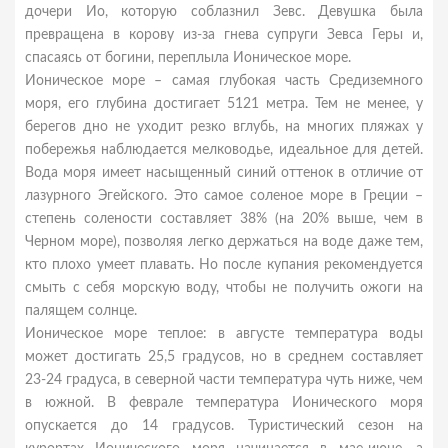
дочери Ио, которую соблазнил Зевс. Девушка была
превращена в корову из-за гнева супруги Зевса Геры и,
спасаясь от богини, переплыла Ионическое море.
Ионическое море – самая глубокая часть Средиземного
моря, его глубина достигает 5121 метра. Тем не менее, у
берегов дно не уходит резко вглубь, на многих пляжах у
побережья наблюдается мелководье, идеальное для детей.
Вода моря имеет насыщенный синий оттенок в отличие от
лазурного Эгейского. Это самое соленое море в Греции –
степень солености составляет 38% (на 20% выше, чем в
Черном море), позволяя легко держаться на воде даже тем,
кто плохо умеет плавать. Но после купания рекомендуется
смыть с себя морскую воду, чтобы не получить ожоги на
палящем солнце.
Ионическое море теплое: в августе температура воды
может достигать 25,5 градусов, но в среднем составляет
23-24 градуса, в северной части температура чуть ниже, чем
в южной. В феврале температура Ионического моря
опускается до 14 градусов. Туристический сезон на