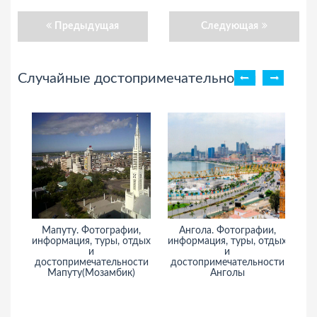
Предыдущая
Следующая
Случайные достопримечательности
Мапуту. Фотографии,
Ангола. Фотографии,
информация, туры, отдых
информация, туры, отдых
ин
и
и
достопримечательности
достопримечательности
Мапуту(Мозамбик)
Анголы