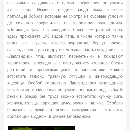
изначально создавался с целью сохранения популяции
этого вида. Немного позднее сюда была завезена
популяция бобров, которые не смотря на суровые условия
до сих пор сохранились на территории заповедника.
«Летающая фауна» заповедника более чем разнообразна,
здесь проживает 198 видов птиц, в числе которых такие
виды как: глухарь, тетерев, куропатка, беркут, кречет,
сапсан, лебедь, утка и другие. Большая часть гнездящихся в
«Лапландии» птиц являются перелетными и покидают
территорию заповедника с наступлением холодов. Среди
рептилий и пресмыкающихся в заповеднике можно
встретить гадюку, травяную лягушку и живородящую
ящерицу. Особой гордостью Лапландского заповедника
является многочисленная популяция ценных пород рыбы. В
реках и озерах без труда можно встретить: кумжу, сига,
хариуса, гольца, корюшку, щуку, окуня и налима. Особого
внимания заслуживает речная жемчужница – моллюск,
обитающий в одном из ручьев заповедника.