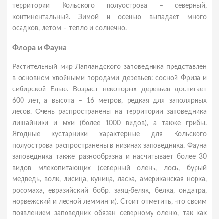
территории Кольского полуострова – северный,
континентальный. Зимой и осенью выпадает много
осадков, летом – тепло и солнечно.
Флора и Фауна
Растительный мир Лапландского заповедника представлен
в основном хвойными породами деревьев: сосной Фриза и
сибирской Елью. Возраст некоторых деревьев достигает
600 лет, а высота – 16 метров, редкая для заполярных
лесов. Очень распространены на территории заповедника
лишайники и мхи (более 1000 видов), а также грибы.
Ягодные кустарники характерные для Кольского
полуострова распространены в низинах заповедника. Фауна
заповедника также разнообразна и насчитывает более 30
видов млекопитающих (северный олень, лось, бурый
медведь, волк, лисица, куница, ласка, американская норка,
росомаха, евразийский бобр, заяц-беляк, белка, ондатра,
норвежский и лесной лемминги). Стоит отметить, что своим
появлением заповедник обязан северному оленю, так как