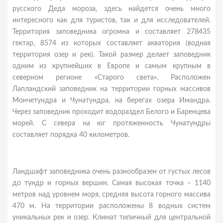
русского Деда мороза, здесь найдется очень много
интересного как для туристов, так и для исследователей.
Территория заповедника огромна и составляет 278435
гектар, 8574 из которых составляет акватория (водная
территория озер и рек). Такой размер делает заповедник
одним из крупнейших в Европе и самым крупным в
северном регионе «Старого света». Расположен
Лапландский заповедник на территории горных массивов
Мончетундра и Чунатундра, на берегах озера Имандра.
Через заповедник проходит водораздел Белого и Баренцева
морей. С севера на юг протяженность Чунатундры
составляет порядка 40 километров.
Ландшафт заповедника очень разнообразен от густых лесов
до тундр и горных вершин. Самая высокая точка – 1140
метров над уровнем моря, средняя высота горного массива
470 м. На территории расположены 8 водных систем
уникальных рек и озер. Климат типичный для центральной