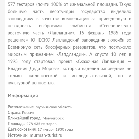
577 гектаров (почти 100% от изначальной площади). Такую
большую часть лесотундры государство выделило
заповеднику в качестве компенсации за приведенную в
негодность выбросами комбината «Североникель»
восточную часть «Лапландии». 15 февраля 1985 года
решением ЮНЕСКО Лапландский заповедник включён во
Всемирную сеть биосферных резерватов, что послужило
мировым признанием «Лапдландии». А спустя 10 лет, в
1995 году стартовал проект «Сказочная Лапландия —
Владения Деда Мороза», который наделил заповедник не
только экологической и исследовательской, но и
культурной ценностью.
Информация
Расположение
: Мурманская область
Страна
: Россия
Ближайший город
: Мончегорск
Площадь
: 278 435 гектаров
Дата основания
: 17 января 1930 года
Источник: murman-turist.ru