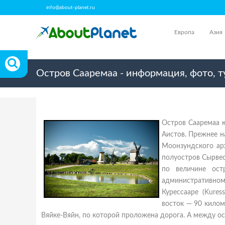
info@about-planet.ru
Европа
Азия
Остров Сааремаа - информация, фото, т
Остров Сааремаа к
Аистов. Прежнее н
Моонзундского ар
полуостров Сырвеся
по величине ост
административном
Курессааре (Kures
восток — 90 килом
Вяйке-Вяйн, по которой проложена дорога. А между ост