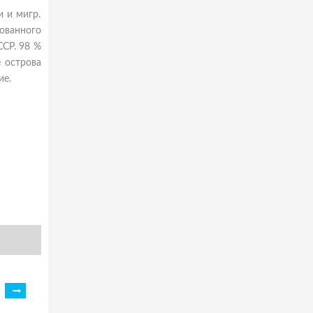
и и мигр.
ованного
ССР. 98 %
е острова
ие.