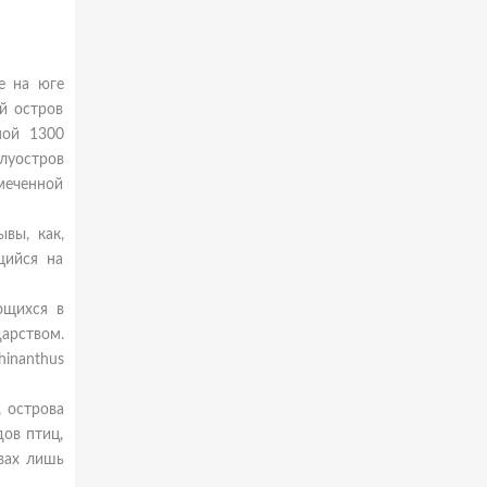
е на юге
й остров
ной 1300
луостров
тмеченной
вы, как,
щийся на
ющихся в
арством.
inanthus
 острова
ов птиц,
овах лишь