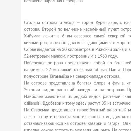
налажена паромная переправа.
Столица острова и уезда — город Курессааре, с на
острова. Второй по величине населённый пункт остр
Хийумаа лежит в 6 км севернее самой северной т
километров, изрезано далеко выдающимися в море п
Сырве выдаётся на 30 километров в Рижский залив и з
52-метровым маяком, построенным в 1960 году.
Побережье острова представляет собой по большей
например, 22-метровый отвесный обрыв Панга Пан
полуострове Тагамыйза на северо-западе острова.
На острове представлена богатая флора и фауна, 
Эстонии видов растений находят и на островах. 
Наиболее известным из редких видов растений явля
osiliensis). Вдобавок к тому здесь растут 35 из встреч
На Сааремаа представлен также богатый животный ми
лежат на пути перелёта многих видов птиц, для кот
останавливающихся на острове, казарки и гагары. Од
изредка можно встретить медведя или рысь. На остров