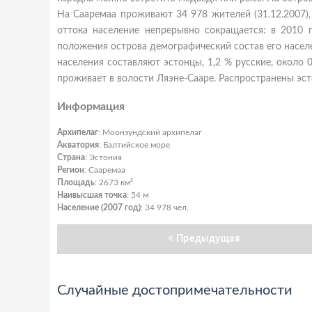
На Сааремаа проживают 34 978 жителей (31.12.2007), 
оттока население непрерывно сокращается: в 2010 
положения острова демографический состав его населе
населения составляют эстонцы, 1,2 % русские, около 
проживает в волости Ляэне-Сааре. Распространены эсто
Информация
Архипелаг
: Моонзундский архипелаг
Акватория
: Балтийское море
Страна
: Эстония
Регион
: Сааремаа
Площадь
: 2673 км²
Наивысшая точка
: 54 м
Население (2007 год)
: 34 978 чел.
Предыдущая
Случайные достопримечательности