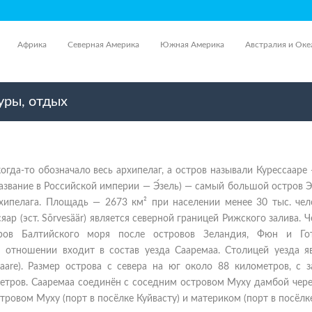
Африка
Северная Америка
Южная Америка
Австралия и Оке
уры, отдых
огда-то обозначало весь архипелаг, а остров называли Курессааре
азвание в Российской империи — Э́зель) — самый большой остров 
хипелага. Площадь — 2673 км² при населении менее 30 тыс. чело
ар (эст. Sõrvesäär) является северной границей Рижского залива. 
ров Балтийского моря после островов Зеландия, Фюн и Го
 отношении входит в состав уезда Сааремаа. Столицей уезда яв
saare). Размер острова с севера на юг около 88 километров, с 
етров. Сааремаа соединён с соседним островом Муху дамбой чере
ровом Муху (порт в посёлке Куйвасту) и материком (порт в посёлк