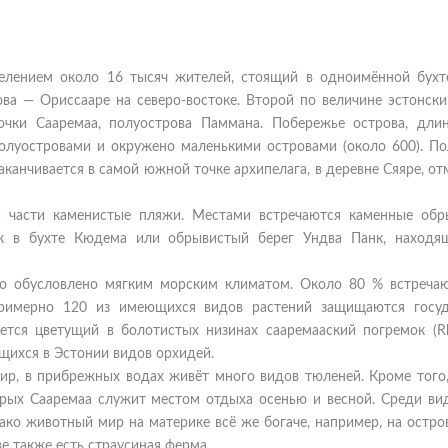
селением около 16 тысяч жителей, стоящий в одноимённой бухт
ова — Ориссааре на северо-востоке. Второй по величине эстонски
очки Сааремаа, полуострова Паммана. Побережье острова, дли
олуостровами и окружено маленькими островами (около 600). По
аканчивается в самой южной точке архипелага, в деревне Сяяре, о
 части каменистые пляжи. Местами встречаются каменные обры
к в бухте Кюдема или обрывистый берег Ундва Панк, находя
что обусловлено мягким морским климатом. Около 80 % встреча
Примерно 120 из имеющихся видов растений защищаются госуд
ется цветущий в болотистых низинах сааремааский погремок (Rh
ающихся в Эстонии видов орхидей.
р, в прибрежных водах живёт много видов тюленей. Кроме того,
орых Сааремаа служит местом отдыха осенью и весной. Среди вид
нако животный мир на материке всё же богаче, например, на остр
е также есть страусиная ферма.