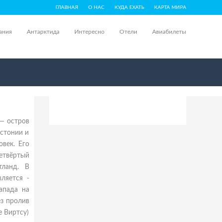
ГЛАВНАЯ
О НАС
КУДА ЕХАТЬ
КАРТА МИРА
ания
Антарктида
Интересно
Отели
Авиабилеты
 — остров
Эстонии и
век. Его
Четвёртый
тланд. В
ляется -
запада на
з пролив
е Виртсу)