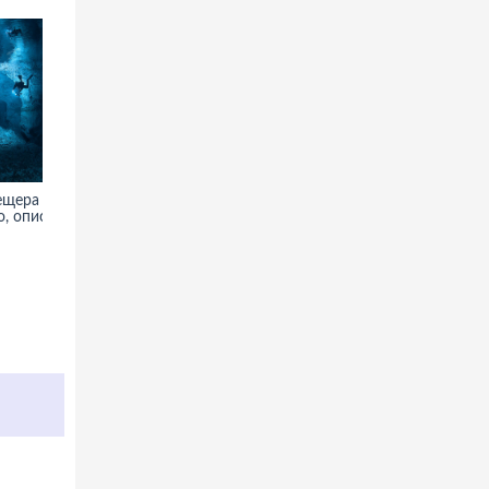
ещера -
Собор Девы Марии в Сиднее -
, описание
фото, информация, описание