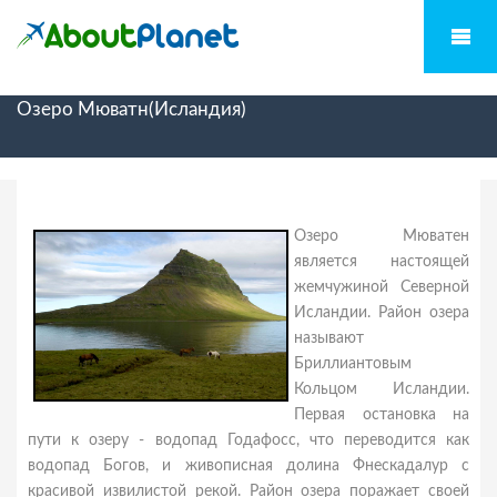
Озеро Мюватн(Исландия)
Озеро Мюватен
является настоящей
жемчужиной Северной
Исландии. Район озера
называют
Бриллиантовым
Кольцом Исландии.
Первая остановка на
пути к озеру - водопад Годафосс, что переводится как
водопад Богов, и живописная долина Фнескадалур с
красивой извилистой рекой. Район озера поражает своей