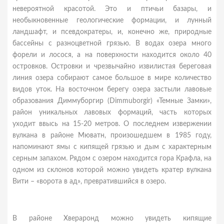
невероятной красотой. Это и птичьи базары, и
необыкновенные геологические формации, и лунный
ландшафт, и псевдократеры, и, конечно же, природные
бассейны с разноцветной грязью. В водах озера много
форели и лосося, а на поверхности находится около 40
островков. Островки и чрезвычайно извилистая береговая
линия озера собирают самое большое в мире количество
видов уток. На восточном берегу озера застыли лавовые
образования Диммуборгир (Dimmuborgir) «Темные Замки»,
район уникальных лавовых формаций, часть которых
уходит ввысь на 15-20 метров. О последнем извержении
вулкана в районе Мюватн, произошедшем в 1985 году,
напоминают ямы с кипящей грязью и дым с характерным
серным запахом. Рядом с озером находится гора Крафла, на
одном из склонов которой можно увидеть кратер вулкана
Вити – «ворота в ад», превратившийся в озеро.
В районе Хвераронд можно увидеть кипящие