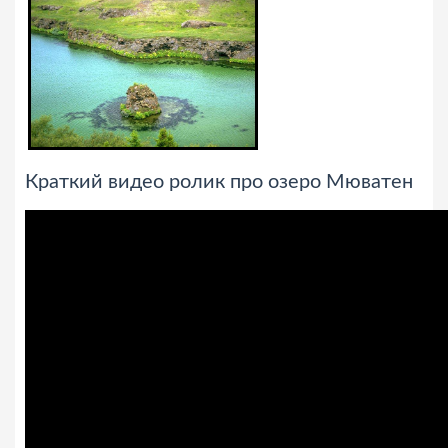
Краткий видео ролик про озеро Мюватен