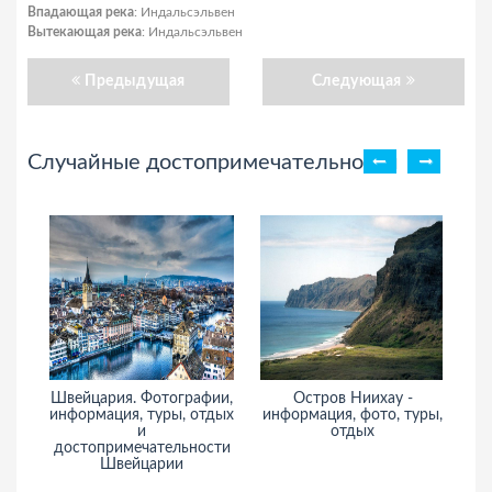
Впадающая река
: Индальсэльвен
Вытекающая река
: Индальсэльвен
Предыдущая
Следующая
Случайные достопримечательности
Швейцария. Фотографии,
Остров Ниихау -
информация, туры, отдых
информация, фото, туры,
ин
и
отдых
достопримечательности
Швейцарии