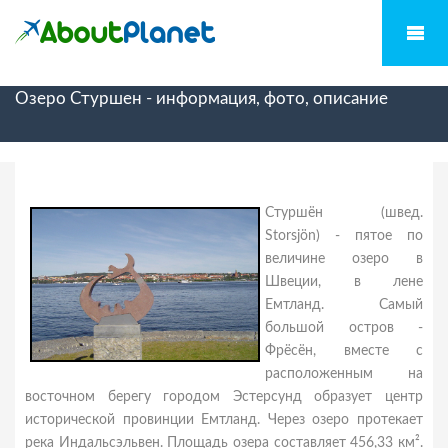
Озеро Стуршен - информация, фото, описание
Стуршён (швед.
Storsjön) - пятое по
величине озеро в
Швеции, в лене
Емтланд. Самый
большой остров -
Фрёсён, вместе с
расположенным на
восточном берегу городом Эстерсунд образует центр
исторической провинции Емтланд. Через озеро протекает
река Индальсэльвен. Площадь озера составляет 456,33 км².