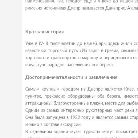
наименования. Так, Геродот еще в V веке до нашей э
римских источниках Днепр называется Данаприс. А сл
Краткая история
Уже в IV-III тысячелетии до нашей эры здесь жили с
известный торговый путь «Из варяг в греки», связыв
торгового и транспортного маршрута периодически осла
и культуре народов, населявших его берега.
Достопримечательности и развлечения
Самым крупным городом на Днепре является Киев, с
пунктах, прекрасно оборудованы оба берега, имею
аттракционы, благоустроенные пляжи, места для рыба
Одним из самых интересных рукотворных мест реки я
Она была запущена в 1932 году и является самым ст
можно в составе экскурсии.
В отдельном здании музея туристы могут посмотреть