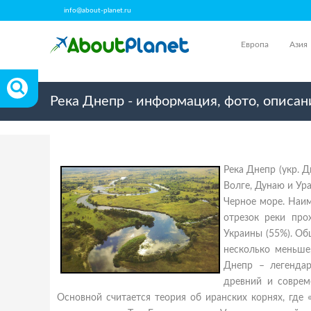
info@about-planet.ru
Европа
Азия
Река Днепр - информация, фото, описан
Река Днепр (укр. 
Волге, Дунаю и Ура
Черное море. Наим
отрезок реки про
Украины (55%). Об
несколько меньше
Днепр – легендар
древний и соврем
Основной считается теория об иранских корнях, где 