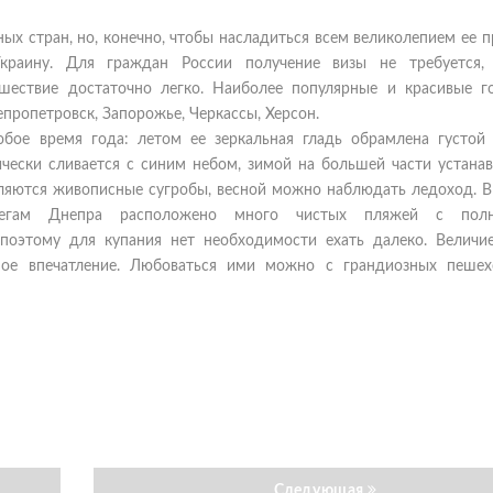
ых стран, но, конечно, чтобы насладиться всем великолепием ее 
краину. Для граждан России получение визы не требуется,
ешествие достаточно легко. Наиболее популярные и красивые г
епропетровск, Запорожье, Черкассы, Херсон.
юбое время года: летом ее зеркальная гладь обрамлена густой 
чески сливается с синим небом, зимой на большей части устанав
вляются живописные сугробы, весной можно наблюдать ледоход. В
егам Днепра расположено много чистых пляжей с полн
 поэтому для купания нет необходимости ехать далеко. Величи
ное впечатление. Любоваться ими можно с грандиозных пеше
Следующая