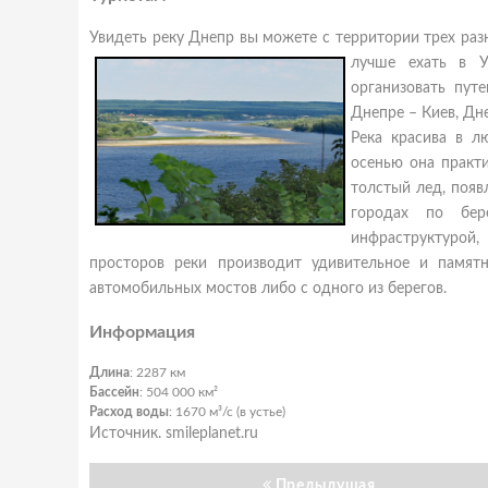
Увидеть реку Днепр вы можете с территории трех разн
лучше ехать в У
организовать пут
Днепре – Киев, Дн
Река красива в л
осенью она практи
толстый лед, поя
городах по бер
инфраструктурой,
просторов реки производит удивительное и памят
автомобильных мостов либо с одного из берегов.
Информация
Длина
: 2287 км
Бассейн
: 504 000 км²
Расход воды
: 1670 м³/с (в устье)
Источник. smileplanet.ru
Предыдущая