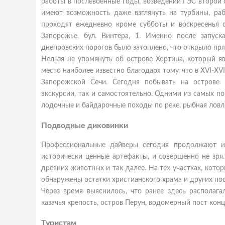
работы в послевоенные годы, возведении ГЭС второй
имеют
возможность даже взглянуть на турбины, ра
проходят ежедневно кроме субботы и воскресенья с 
Запорожье, бул. Винтера, 1. Именно после запус
днепровских порогов было затоплено, что открыло пр
Нельзя не упомянуть об острове Хортица, который я
место наиболее известно благодаря тому, что в XVI-XVI
Запорожской Сечи. Сегодня побывать на острове 
экскурсии, так и самостоятельно. Одними из самых п
лодочные и байдарочные походы по реке, рыбная ловля
Подводные диковинки
Профессиональные дайверы сегодня продолжают из
исторически ценные артефакты, и совершенно не зря
древних животных и так далее. На тех участках, кот
обнаружены остатки христианского храма и других пос
Через время выяснилось, что ранее здесь располага
казачья крепость, остров Перун, водомерный пост конца
Туристам