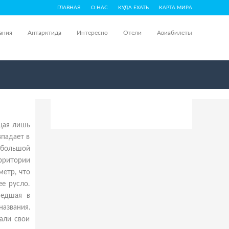
ГЛАВНАЯ
О НАС
КУДА ЕХАТЬ
КАРТА МИРА
ания
Антарктида
Интересно
Отели
Авиабилеты
ющая лишь
впадает в
Небольшой
рритории
метр, что
е русло.
шедшая в
азвания.
гали свои