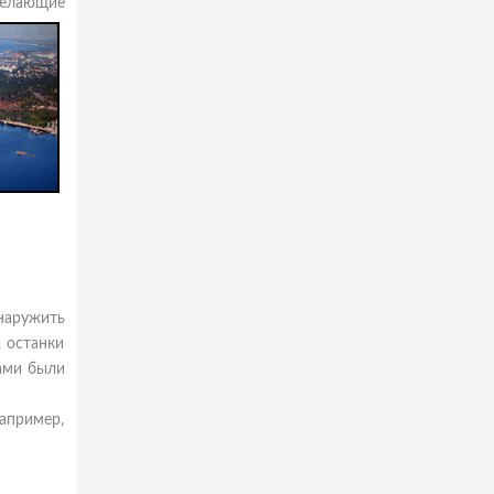
желающие
наружить
 останки
тами были
апример,