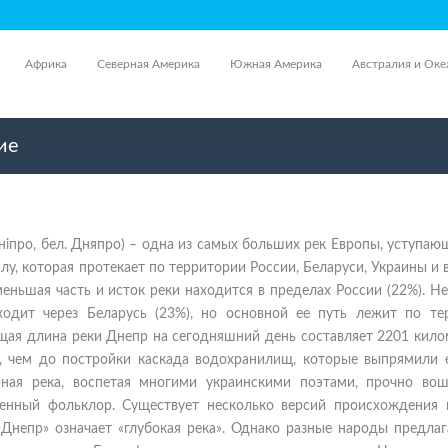
Африка
Северная Америка
Южная Америка
Австралия и Оке
ие
Дніпро, бел. Дняпро) – одна из самых больших рек Европы, уступа
лу, которая протекает по территории России, Беларуси, Украины и 
еньшая часть и исток реки находится в пределах России (22%). 
ходит через Беларусь (23%), но основной ее путь лежит по те
щая длина реки Днепр на сегодняшний день составляет 2201 кило
, чем до постройки каскада водохранилищ, которые выпрямили е
ная река, воспетая многими украинскими поэтами, прочно во
енный фольклор. Существует несколько версий происхождения н
«Днепр» означает «глубокая река». Однако разные народы предла