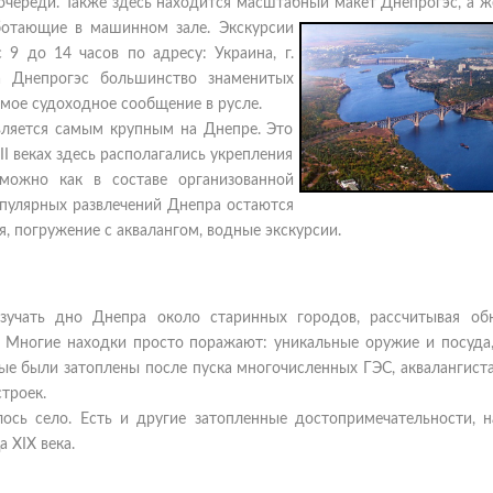
 очереди. Также здесь находится масштабный макет Днепрогэс, а 
ботающие в машинном зале. Экскурсии
9 до 14 часов по адресу: Украина, г.
ка Днепрогэс большинство знаменитых
ямое судоходное сообщение в русле.
вляется самым крупным на Днепре. Это
II веках здесь располагались укрепления
можно как в составе организованной
опулярных развлечений Днепра остаются
, погружение с аквалангом, водные экскурсии.
учать дно Днепра около старинных городов, рассчитывая об
. Многие находки просто поражают: уникальные оружие и посуда,
орые были затоплены после пуска многочисленных ГЭС, аквалангис
троек.
лось село. Есть и другие затопленные достопримечательности, н
 ХІХ века.