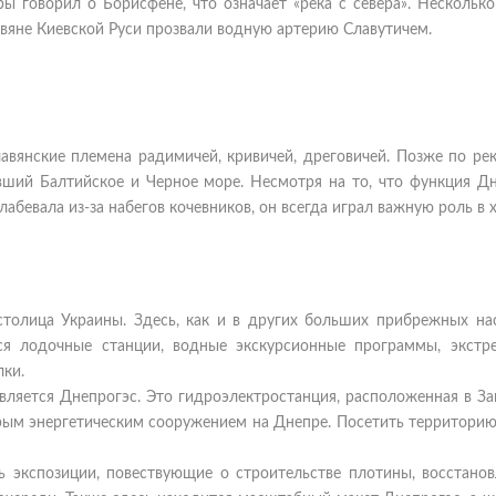
ры говорил о Борисфене, что означает «река с севера». Нескольк
авяне Киевской Руси прозвали водную артерию Славутичем.
лавянские племена радимичей, кривичей, дреговичей. Позже по ре
авший Балтийское и Черное море. Несмотря на то, что функция Д
бевала из-за набегов кочевников, он всегда играл важную роль в 
толица Украины. Здесь, как и в других больших прибрежных на
тся лодочные станции, водные экскурсионные программы, экстр
лки.
вляется Днепрогэс. Это гидроэлектростанция, расположенная в За
арым энергетическим сооружением на Днепре. Посетить территорию
 экспозиции, повествующие о строительстве плотины, восстанов