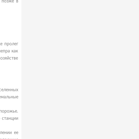
о позже в
ке пролег
непра как
хозяйстве
селенных
емальные
порожье.
 станции
лении ее