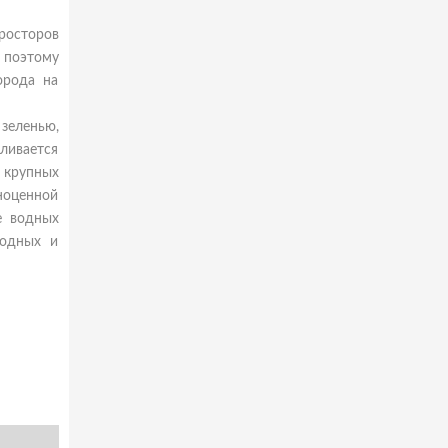
просторов
 поэтому
орода на
зеленью,
ливается
 крупных
оценной
е водных
ходных и