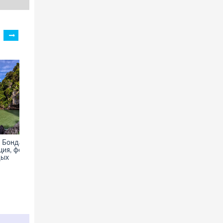
 Бонда (Ко
Елеонская гора - фото,
ция, фото,
информация, описание
дых