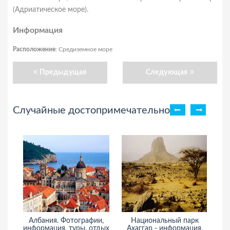
(Адриатическое море).
Информация
Расположение
: Средиземное море
Предыдущая
Следующая
Случайные достопримечательности
Албания. Фотографии,
Национальный парк
информация, туры, отдых
Ахаггар - информация,
ин