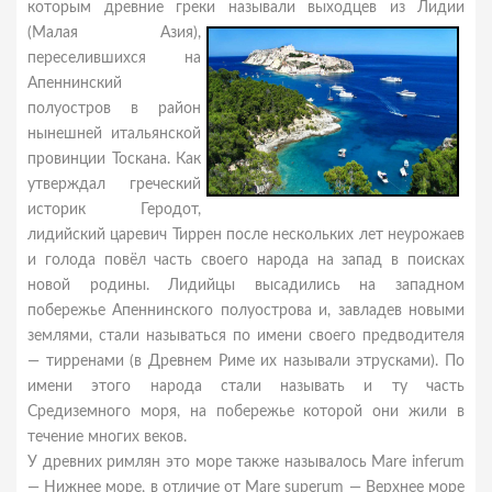
которым древние греки называли выходцев из Лидии
(Малая Азия),
переселившихся на
Апеннинский
полуостров в район
нынешней итальянской
провинции Тоскана. Как
утверждал греческий
историк Геродот,
лидийский царевич Тиррен после нескольких лет неурожаев
и голода повёл часть своего народа на запад в поисках
новой родины. Лидийцы высадились на западном
побережье Апеннинского полуострова и, завладев новыми
землями, стали называться по имени своего предводителя
— тирренами (в Древнем Риме их называли этрусками). По
имени этого народа стали называть и ту часть
Средиземного моря, на побережье которой они жили в
течение многих веков.
У древних римлян это море также называлось Mare inferum
— Нижнее море, в отличие от Mare superum — Верхнее море