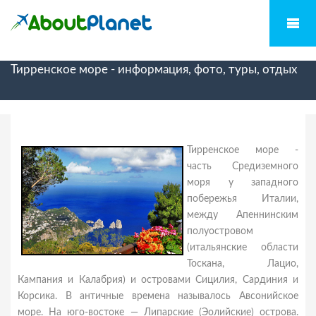
Тирренское море - информация, фото, туры, отдых
Тирренское море -
часть Средиземного
моря у западного
побережья Италии,
между Апеннинским
полуостровом
(итальянские области
Тоскана, Лацио,
Кампания и Калабрия) и островами Сицилия, Сардиния и
Корсика. В античные времена называлось Авсонийское
море. На юго-востоке — Липарские (Эолийские) острова.