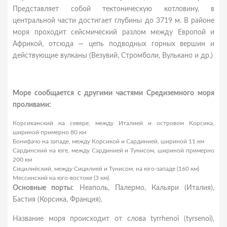
Представляет собой тектоническую котловину, в
центральной части достигает глубины до 3719 м. В районе
моря проходит сейсмический разлом между Европой и
Африкой, отсюда — цепь подводных горных вершин и
действующие вулканы (Везувий, Стромболи, Вулькано и др.)
Море сообщается с другими частями Средиземного моря
проливами:
Корсиканский на севере, между Италией и островом Корсика,
шириной примерно 80 км
Бонифачо на западе, между Корсикой и Сардинией, шириной 11 км
Сардинский на юге, между Сардинией и Тунисом, шириной примерно
200 км
Сицилийский, между Сицилией и Тунисом, на юго-западе (160 км)
Мессинский на юго-востоке (3 км).
Основные порты
: Неаполь, Палермо, Кальяри (Италия),
Бастия (Корсика, Франция).
Название моря происходит от слова tyrrhenoi (tyrsenoi),