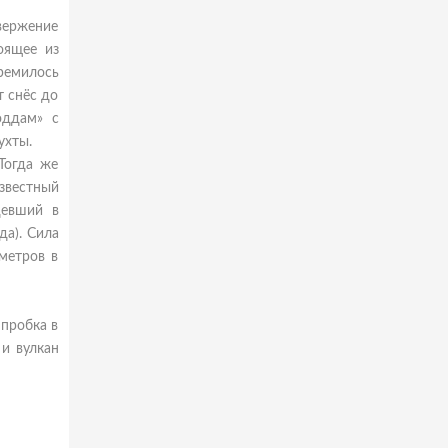
звержение
оящее из
тремилось
т снёс до
оддам» с
ухты.
Тогда же
звестный
девший в
да). Сила
метров в
 пробка в
и вулкан