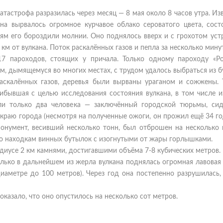
атастрофа разразилась через месяц — 8 мая около 8 часов утра. И
а вырвалось огромное курчавое облако сероватого цвета, сост
иям его бороздили молнии. Оно поднялось вверх и с грохотом ус
км от вулкана. Поток раскалённых газов и пепла за несколько мину
17 пароходов, стоящих у причала. Только одному пароходу «Р
м, дымящемуся во многих местах, с трудом удалось выбраться из б
раскалённых газов, деревья были вырваны ураганом и сожжены. 
рибывшая с целью исследования состояния вулкана, в том числе и
ли только два человека — заключённый городской тюрьмы, си
краю города (несмотря на полученные ожоги, он прожил ещё 34 го
онумент, весивший несколько тонн, был отброшен на несколько 
по находкам винных бутылок с изогнутыми от жары горлышками.
адиусе 2 км камнями, достигавшими объёма 7-8 кубических метров.
лько в дальнейшем из жерла вулкана поднялась огромная лавовая
иаметре до 100 метров). Через год она постепенно разрушилась, 
казало, что оно опустилось на несколько сот метров.