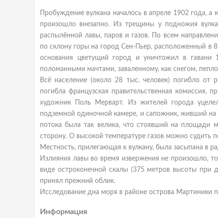
Пробуждение вулкана началось в апреле 1902 года, а к
произошло внезапно. Из трещины у подножия вулкан
распылённой лавы, паров и газов. По всем направлен
по склону горы на город Сен-Пьер, расположенный в 8 
основания цветущий город и уничтожил в гавани 
поломанными мачтами, заваленному, как снегом, пепло
Всё население (около 28 тыс. человек) погибло от 
погибла французская правительственная комиссия, п
художник Поль Мерварт. Из жителей города уцеле
подземной одиночной камере, и сапожник, живший на 
потока была так велика, что стоявший на площади м
сторону. О высокой температуре газов можно судить 
Местность, прилегающая к вулкану, была засыпана в р
Излияния лавы во время извержения не произошло, то
виде остроконечной скалы (375 метров высоты при д
принял прежний облик.
Исследование дна моря в районе острова Мартиники по
Информация