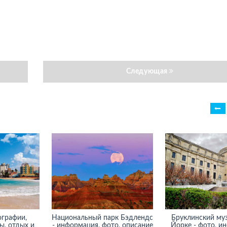
Следующая
ографии,
Национальный парк Бэдлендс
Бруклинский муз
ы, отдых и
- информация, фото, описание
Йорке - фото, и