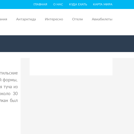
ГЛАВНАЯ
О НАС
КУДА ЕХАТЬ
КАРТА МИРА
ания
Антарктида
Интересно
Отели
Авиабилеты
тильские
ой формы,
я туча из
около 30
улкан был