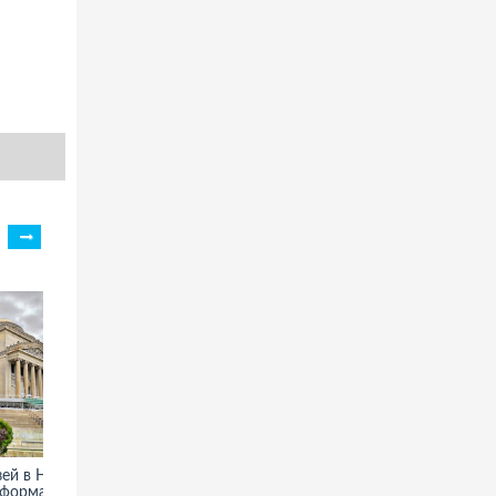
ей в Нью-
Государственный Русский
нформация,
музей - фото, информация,