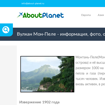
info@about-planet.ru
Европа
Азия
Вулкан Мон-Пеле - информация, фото, 
Монтань-Пеле(Мон
острова) и её выс
размером 1000 на 7
пепла и газа (пи
тысяч человек. Из
вновь активен, в р
Извержение 1902 года