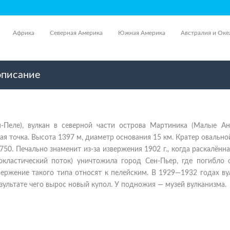
Африка
Северная Америка
Южная Америка
Австралия и Оке
описание
-Пеле), вулкан в северной части острова Мартиника (Малые Ан
шая точка. Высота 1397 м, диаметр основания 15 км. Кратер овальн
50. Печально знаменит из-за извержения 1902 г., когда раскалённа
рокластический поток) уничтожила город Сен-Пьер, где погибло 
вержение такого типа относят к пелейским. В 1929—1932 годах в
езультате чего вырос новый купол. У подножия — музей вулканизма.