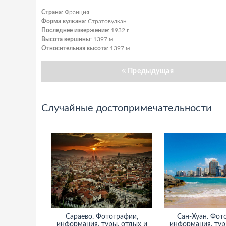
Страна
: Франция
Форма вулкана
: Стратовулкан
Последнее извержение
: 1932 г
Высота вершины
: 1397 м
Относительная высота
: 1397 м
Предыдущая
Случайные достопримечательности
Сараево. Фотографии,
Сан-Хуан. Фот
информация, туры, отдых и
информация, тур