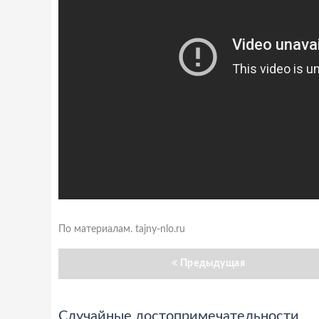
По материалам. tajny-nlo.ru
Предыдущая
Случайные достопримечательности