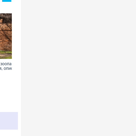
зоопарк -
Озеро Чад - фото,
, описание
информация, описание