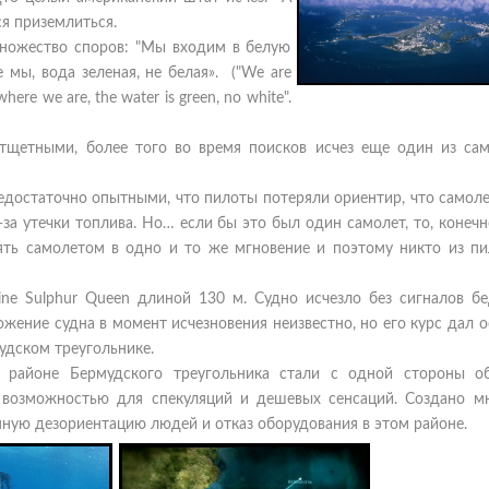
ся приземлиться.
ножество споров: "Мы входим в белую
 мы, вода зеленая, не белая». ("We are
here we are, the water is green, no white".
тщетными, более того во время поисков исчез еще один из сам
едостаточно опытными, что пилоты потеряли ориентир, что самол
за утечки топлива. Но… если бы это был один самолет, то, конечн
ять самолетом в одно и то же мгновение и поэтому никто из пи
ine Sulphur Queen длиной 130 м. Судно исчезло без сигналов бе
жение судна в момент исчезновения неизвестно, но его курс дал 
мудском треугольнике.
 районе Бермудского треугольника стали с одной стороны о
й возможностью для спекуляций и дешевых сенсаций. Создано м
ную дезориентацию людей и отказ оборудования в этом районе.