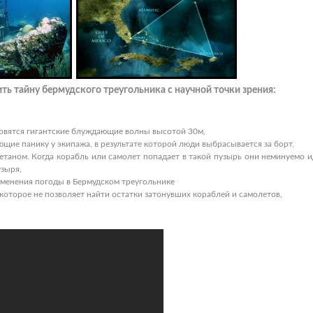
ть тайну бермудского треугольника с научной точки зрения:
новятся гигантские блуждающие волны высотой 30м,
щие панику у экипажа, в результате которой люди выбрасывается за борт,
етаном. Когда корабль или самолет попадает в такой пузырь они неминуемо и
узыря,
зменения погоды в Бермудском треугольнике
которое не позволяет найти остатки затонувших кораблей и самолетов,