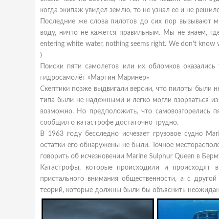
когда экипаж увидел землю, то не узнал ее и не решил
Последние же слова пилотов до сих пор вызывают м
воду, ничто не кажется правильным. Мы не знаем, где
entering white water, nothing seems right. We don't know w
)
Поиски пяти самолетов или их обломков оказались 
гидросамолёт «Мартин Маринер»
Скептики позже выдвигали версии, что пилоты были н
типа были не надежными и легко могли взорваться из-
возможно. Но предположить, что самовозгорелись п
сообщил о катастрофе достаточно трудно.
В 1963 году бесследно исчезает грузовое судно Mar
остатки его обнаружены не были. Точное месторасполо
говорить об исчезновении Marine Sulphur Queen в Бер
Катастрофы, которые происходили и происходят в
пристального внимания общественности, а с друго
теорий, которые должны были бы объяснить неожидан