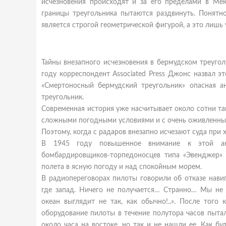
исчезновения происходят и за его пределами в Мек
границы треугольника пытаются раздвинуть. Понятн
является строгой геометрической фигурой, а это лишь 
Тайны внезапного исчезновения в бермудском треуго
году корреспондент Associated Press Джонс назвал э
«Смертоносный бермудский треугольник» опасная а
треугольник.
Современная история уже насчитывает около сотни та
сложными погодными условиями и с очень оживленным
Поэтому, когда с радаров внезапно исчезают суда при 
В 1945 году повышенное внимание к этой ано
бомбардировщиков-торпедоносцев типа «Эвенджер»
полета в ясную погоду и над спокойным морем.
В радиопереговорах пилоты говорили об отказе нави
где запад. Ничего не получается… Странно…
Мы не м
океан выглядит не так, как обычно!..». После того
оборудование пилоты в течение полутора часов пыта
около часа на востоке, но так и не нашли ее. Как б