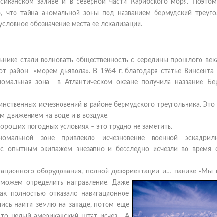
сиканском заливе и в северной части Карибского моря. Поэтом
о, что тайна аномальной зоны под названием бермудский треуго
условное обозначение места ее локализации.
льнике стали волновать общественность с середины прошлого века
тот район «морем дьявола». В 1964 г. благодаря статье Винсента
номальная зона в Атлантическом океане получила название Бе
инственных исчезновений в районе бермудского треугольника. Это
 движением на воде и в воздухе.
хороших погодных условиях – это трудно не заметить.
мальной зоне привлекло исчезновение военной эскадриль
 с опытным экипажем внезапно и бесследно исчезли во время 
гационного оборудования, полной дезориентации и… панике «Мы н
ожем определить направление. Даже
 как полностью отказало навигационное
лись найти землю на западе, потом еще
удто целый американский штат исчез. А