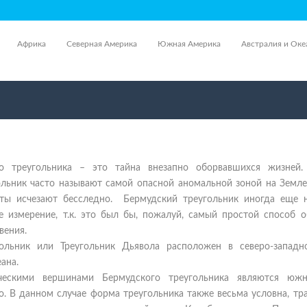
Африка
Северная Америка
Южная Америка
Австралия и Оке
го треугольника – это тайна внезапно оборвавшихся жизней.
ольник часто называют самой опасной аномальной зоной на Земле
ты исчезают бесследно. Бермудский треугольник иногда еще 
е измерение, т.к. это был бы, пожалуй, самый простой способ о
вения.
ольник или Треугольник Дьявола расположен в северо-западн
ана.
ческими вершинами Бермудского треугольника являются ю
. В данном случае форма треугольника также весьма условна, тр