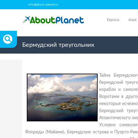
info@about-planet.ru
Европа
Азия
Бермудский треугольник
Тайна Бермудско
бермудский треуг
корабли и самоле
Воротами в друго
некоторые исчезно
Бермудский треуг
Атлантического оке
Условно символи
Флориды (Майами), Бермудские острова и Пуэрто-Рико