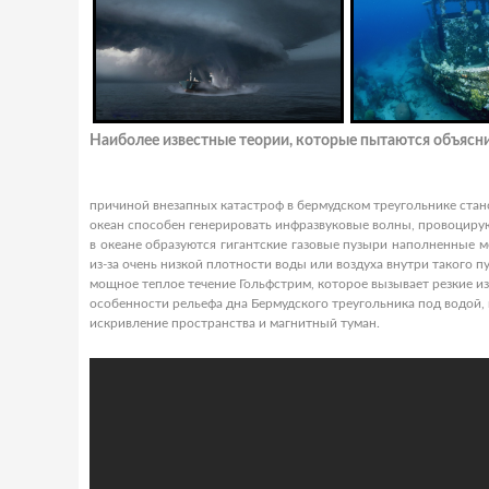
Наиболее известные теории, которые пытаются объясни
причиной внезапных катастроф в бермудском треугольнике ста
океан способен генерировать инфразвуковые волны, провоцирую
в океане образуются гигантские газовые пузыри наполненные м
из-за очень низкой плотности воды или воздуха внутри такого п
мощное теплое течение Гольфстрим, которое вызывает резкие и
особенности рельефа дна Бермудского треугольника под водой, 
искривление пространства и магнитный туман.