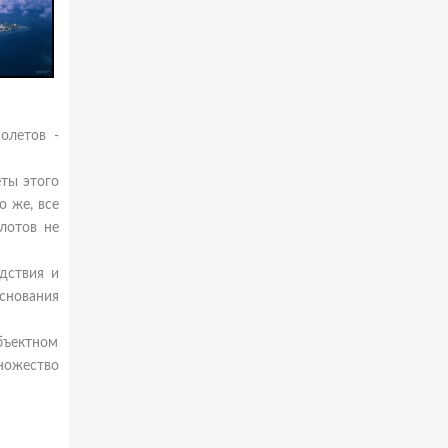
олетов -
еты этого
о же, все
лотов не
дствия и
основания
бъектном
ножество