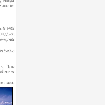
у иногда
льник не
. В 1950
 Гладдиса
рмудский
 район со
и. Пять
обычного
е знаем,