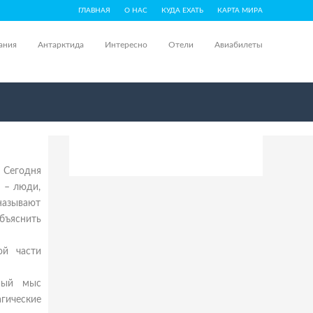
ГЛАВНАЯ
О НАС
КУДА ЕХАТЬ
КАРТА МИРА
ания
Антарктида
Интересно
Отели
Авиабилеты
 Сегодня
 – люди,
называют
бъяснить
ой части
жный мыс
агические