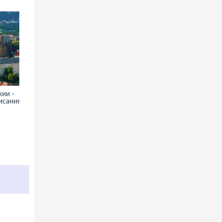
хии -
исание