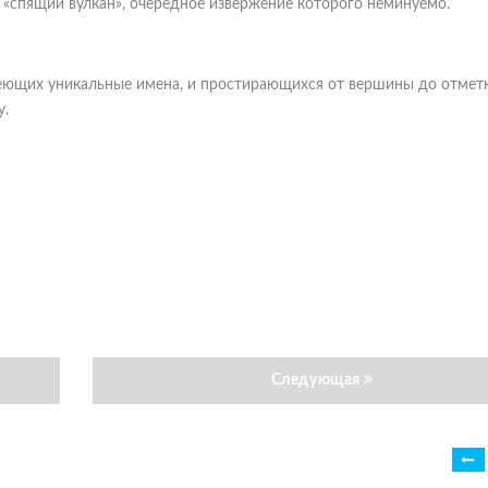
«спящий вулкан», очередное извержение которого неминуемо.
еющих уникальные имена, и простирающихся от вершины до отметк
у.
Следующая