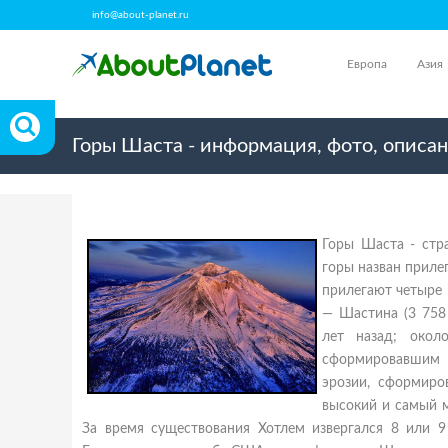
info@about-planet.ru
Европа
Азия
Горы Шаста - информация, фото, описа
Горы Шаста - стр
горы назван приле
прилегают четыре 
— Шастина (3 758
лет назад; окол
сформировавшим 
эрозии, сформиро
высокий и самый 
За время существования Хотлем извергался 8 или 9