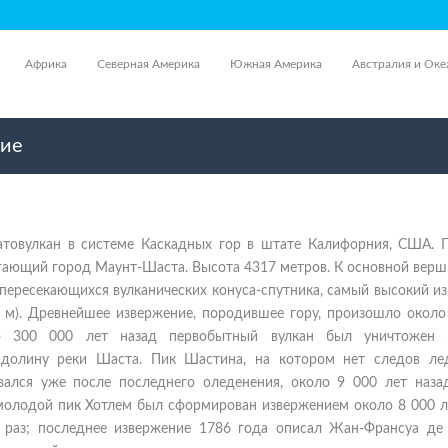
Африка
Северная Америка
Южная Америка
Австралия и Оке
ние
атовулкан в системе Каскадных гор в штате Калифорния, США. 
гающий город Маунт-Шаста. Высота 4317 метров. К основной верш
пересекающихся вулканических конуса-спутника, самый высокий и
 м). Древнейшее извержение, породившее гору, произошло около
о 300 000 лет назад первобытный вулкан был уничтожен 
долину реки Шаста. Пик Шастина, на котором нет следов ле
вался уже после последнего оледенения, около 9 000 лет наза
молодой пик Хотлем был сформирован извержением около 8 000 ле
 раз; последнее извержение 1786 года описал Жан-Франсуа де 