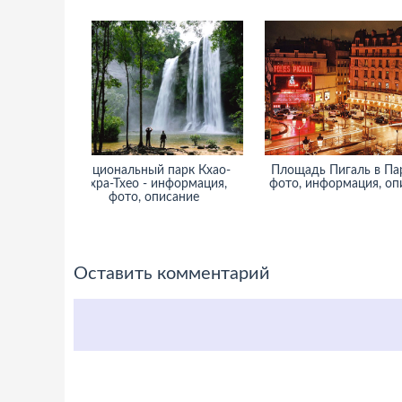
ии,
Национальный парк Кхао-
Площадь Пигаль в Па
тдых и
Пхра-Тхео - информация,
фото, информация, оп
ости
фото, описание
н)
Оставить комментарий