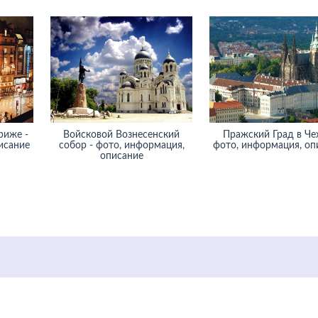
риже -
Войсковой Вознесенский
Пражский Град в Че
исание
собор - фото, информация,
фото, информация, оп
описание