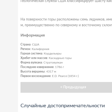
Геологическая служба США классифицирует Шасту как 
На поверхности горы расположены семь ледников, им
м, преимущественно по северному и восточному склон
Информация
Страна
: США
Регион
: Калифорния
Горная система
: Кордильеры
Хребет или массив
: Каскадные горы
Форма вулкана
: Стратовулкан
Последнее извержение
: 1786 г
Высота вершины
: 4317 м
Первое восхождение
: E.D. Pearce (1854 г.)
Предыдущая
Случайные достопримечательности