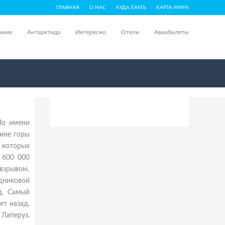
ГЛАВНАЯ
О НАС
КУДА ЕХАТЬ
КАРТА МИРА
ания
Антарктида
Интересно
Отели
Авиабилеты
По имени
ине горы
з которых
 600 000
взрывом,
дниковой
д. Самый
т назад.
Лаперуз.