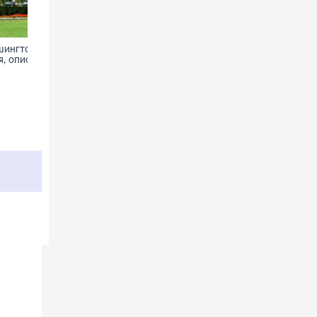
шингтоне -
Пещерный город Чуфут-Кале
, описание
- фото, информация, история