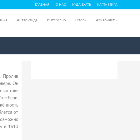
ГЛАВНАЯ
О НАС
КУДА ЕХАТЬ
КАРТА МИРА
ания
Антарктида
Интересно
Отели
Авиабилеты
. Пролив
вере. Он
-востоке
олсбери,
яжённость
блется от
возможно
ву в 1610