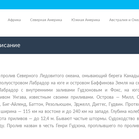
Африка
Северная Америка
Южная Америка
Австралия и Оке
писание
- пролив Северного Ледовитого океана, омывающий берега Канады
полуостровом Лабрадор на юге и островом Баффинова Земля на се
Лабрадор с внутренними заливами Гудзоновым и Фокс, на юго
ливом Унгава, известным своими приливами. Острова — Милл, С
, Биг-Айленд, Баттон, Резольюшен, Эджелл, Диггес, Гудвин. Прот
 ширина — 115 км на востоке и до 240 км на западе. Глубина коле
сота приливов — до 12,4 м. Бывают частые штормы. Судоходство 
ду. Пролив назван в честь Генри Гудзона, проплывшего по проли