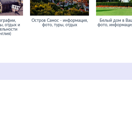
ографии,
Остров Самос - информация,
Белый дом в Ва
ы, отдых и
фото, туры, отдых
фото, информация
ельности
нглия)