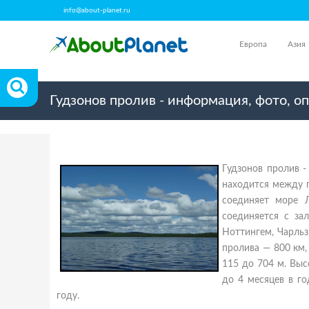
info@about-planet.ru
Европа
Азия
Гудзонов пролив - информация, фото, о
Гудзонов пролив 
находится между 
соединяет море 
соединяется с за
Ноттингем, Чарльз
пролива — 800 км,
115 до 704 м. Вы
до 4 месяцев в го
году.