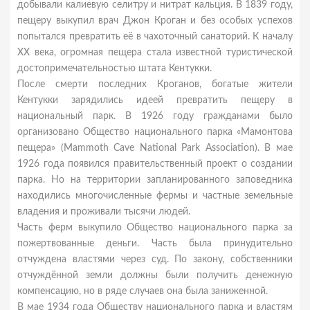
добывали калиевую селитру и нитрат кальция. В 1839 году,
пещеру выкупил врач Джон Кроган и без особых успехов
попытался превратить её в чахоточный санаторий. К началу
XX века, огромная пещера стала известной туристической
достопримечательностью штата Кентукки.
После смерти последних Кроганов, богатые жители
Кентукки зарядились идеей превратить пещеру в
национальный парк. В 1926 году гражданами было
организовано Общество национального парка «Мамонтова
пещера» (Mammoth Cave National Park Association). В мае
1926 года появился правительственный проект о создании
парка. Но на территории запланированного заповедника
находились многочисленные фермы и частные земельные
владения и проживали тысячи людей.
Часть ферм выкупило Общество национального парка за
пожертвованные деньги. Часть была принудительно
отчуждена властями через суд. По закону, собственники
отчуждённой земли должны были получить денежную
компенсацию, но в ряде случаев она была заниженной.
В мае 1934 года Обществу национального парка и властям