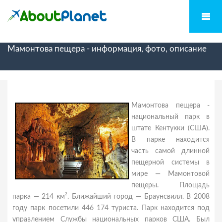
Мамонтова пещера - информация, фото, описание
Мамонтова пещера -
национальный парк в
штате Кентукки (США).
В парке находится
часть самой длинной
пещерной системы в
мире — Мамонтовой
пещеры. Площадь
парка — 214 км². Ближайший город — Браунсвилл. В 2008
году парк посетили 446 174 туриста. Парк находится под
управлением Службы национальных парков США. Был