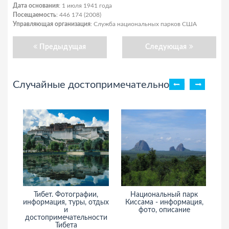
Дата основания
: 1 июля 1941 года
Посещаемость
: 446 174 (2008)
Управляющая организация
: Служба национальных парков США
Предыдущая
Следующая
Случайные достопримечательности
Тибет. Фотографии,
Национальный парк
П
информация, туры, отдых
Киссама - информация,
К
и
фото, описание
достопримечательности
Тибета