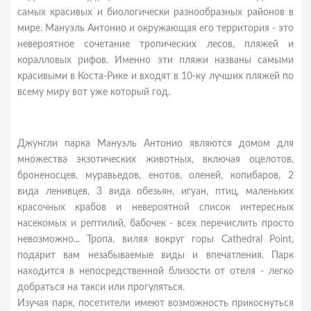
самых красивых и биологически разнообразных районов в
мире. Мануэль Антонио и окружающая его территория - это
невероятное сочетание тропических лесов, пляжей и
коралловых рифов. Именно эти пляжи названы самыми
красивыми в Коста-Рике и входят в 10-ку лучших пляжей по
всему миру вот уже который год.
Джунгли парка Мануэль Антонио являются домом для
множества экзотических животных, включая оцелотов,
броненосцев, муравьедов, енотов, оленей, копибаров, 2
вида ленивцев, 3 вида обезьян, игуан, птиц, маленьких
красочных крабов и невероятной список интересных
насекомых и рептилий, бабочек - всех перечислить просто
невозможно... Тропа, виляя вокруг горы Cathedral Point,
подарит вам незабываемые виды и впечатления. Парк
находится в непосредственной близости от отеля - легко
добраться на такси или прогуляться.
Изучая парк, посетители имеют возможность прикоснуться