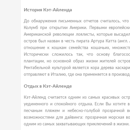
История Кэт-Айленда
До обнаружения письменных отчетов считалось, что 
Колумб
при открытии Америки. Первыми европейски
Американской революции лоялисты, которые высадили
остров был назван в честь пирата Артура Катта (англ. 
отношение к кошкам семейства кошачьих, множест
Исторически сложилось так, что основу благосо
плантации, но основной образ жизни жителей остров
Рентабельной культурой является кора дерева каскариль
отправляют в Италию, где она применяется в производ
Отдых в Кэт-Айленде
Кэт-Айленд считается одним из самых красивых остр
уединенного и спокойного отдыха. Если Вы хотите 
песчаным пляжем и небесно-голубой прозрачной в
возможностями для дайвинга: прозрачная морская в
одним из самых захватывающих приключений в жизни.