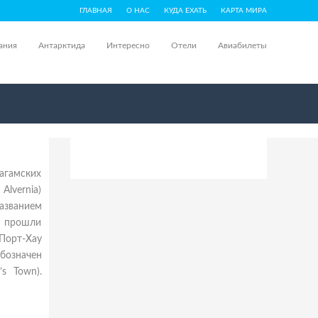
ГЛАВНАЯ
О НАС
КУДА ЕХАТЬ
КАРТА МИРА
ания
Антарктида
Интересно
Отели
Авиабилеты
Багамских
Alvernia)
азванием
е прошли
 Порт-Хау
обозначен
s Town).