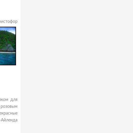
ристофор
лком для
 розовым
екрасные
-Айленда