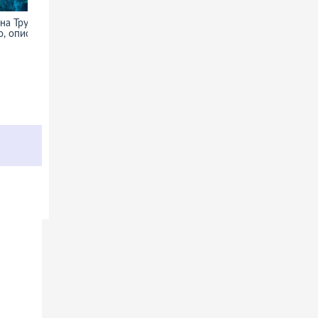
на Трук -
, описание