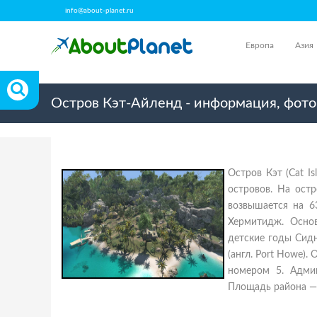
info@about-planet.ru
Европа
Азия
Остров Кэт-Айленд - информация, фото,
Остров Кэт (Cat I
островов. На остр
возвышается на 6
Хермитидж. Основ
детские годы Сидни
(англ. Port Howe).
номером 5. Админ
Площадь района — 