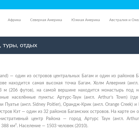
Африка
Северная Америка
Южная Америка
Австралия и Оке
 туры, отдых
sland) — один из островов центральных Багам и один из районов 
ове находится самая высокая точка Багам. Холм Алверния (англ. 
3 м (206 футов), на самой вершине находится монастырь под н
ные населённые пункты: Артурс-Таун (англ. Arthur’s Town) (гд
 Пуатье (англ. Sidney Poitier), Орандж-Крик (англ. Orange Creek) и
 Остров Кэт — один из 32 районов Багамских островов. На карте он 
истративный центр Района — город Артурс Таун (англ. Arthur’
388 км². Население — 1503 человек (2010).