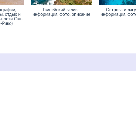
ографии,
Гвинейский залив -
Острова и лагу
ы, отдых и
информация, фото, описание
информация, фото
ьности Сан-
-Рико)