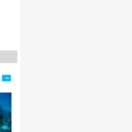
Замок Хоэнверфен в Австрии -
фото, информация, описание