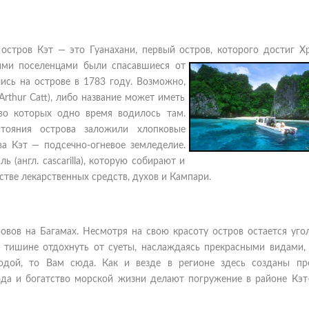
остров Кэт — это Гуанахани, первый остров, которого достиг Х
ми поселенцами были спасавшиеся от
сь на острове в 1783 году. Возможно,
Arthur Catt), либо название может иметь
во которых одно время водилось там.
стояния острова заложили хлопковые
а Кэт — подсечно-огневое земледелие.
 (англ. cascarilla), которую собирают и
стве лекарственных средств, духов и Кампари.
овов на Багамах. Несмотря на свою красоту остров остается уго
в тишине отдохнуть от суеты, наслаждаясь прекрасными видами,
одой, то Вам сюда. Как и везде в регионе здесь созданы пр
ода и богатство морской жизни делают погружение в районе Кэт