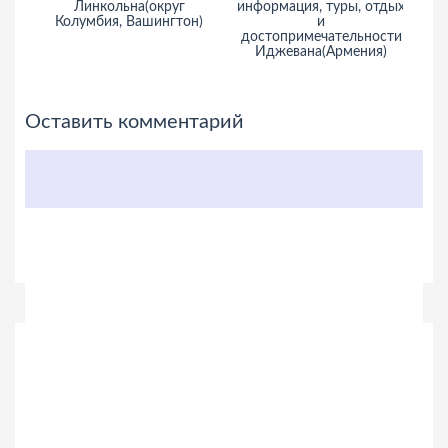
Линкольна(округ
информация, туры, отдых
ин
Колумбия, Вашингтон)
и
достопримечательности
до
Иджевана(Армения)
Оставить комментарий