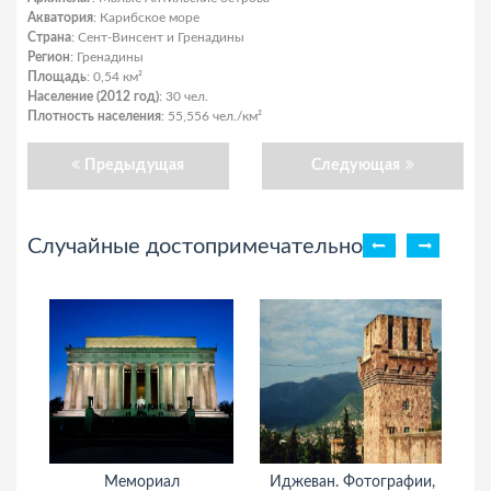
Акватория
: Карибское море
Страна
: Сент-Винсент и Гренадины
Регион
: Гренадины
Площадь
: 0,54 км²
Население (2012 год)
: 30 чел.
Плотность населения
: 55,556 чел./км²
Предыдущая
Следующая
Случайные достопримечательности
Мемориал
Иджеван. Фотографии,
С