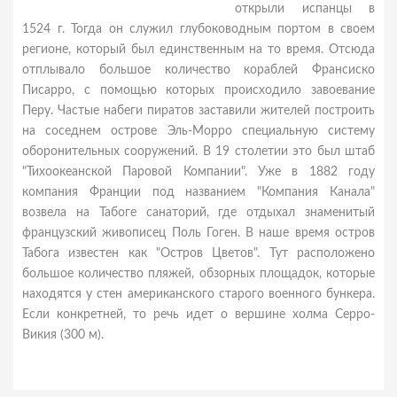
открыли испанцы в
1524 г. Тогда он служил глубоководным портом в своем
регионе, который был единственным на то время. Отсюда
отплывало большое количество кораблей Франсиско
Писарро, с помощью которых происходило завоевание
Перу. Частые набеги пиратов заставили жителей построить
на соседнем острове Эль-Морро специальную систему
оборонительных сооружений. В 19 столетии это был штаб
"Тихоокеанской Паровой Компании". Уже в 1882 году
компания Франции под названием "Компания Канала"
возвела на Табоге санаторий, где отдыхал знаменитый
французский живописец Поль Гоген. В наше время остров
Табога известен как "Остров Цветов". Тут расположено
большое количество пляжей, обзорных площадок, которые
находятся у стен американского старого военного бункера.
Если конкретней, то речь идет о вершине холма Серро-
Викия (300 м).