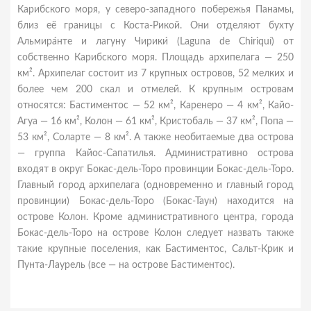
Карибского моря, у северо-западного побережья Панамы,
близ её границы с Коста-Рикой. Они отделяют бухту
Альмира́нте и лагуну Чирики́ (Laguna de Chiriquí) от
собственно Карибского моря. Площадь архипелага — 250
км². Архипелаг состоит из 7 крупных островов, 52 мелких и
более чем 200 скал и отмелей. К крупным островам
относятся: Бастиментос — 52 км², Каренеро — 4 км², Кайо-
Агуа — 16 км², Колон — 61 км², Кристобаль — 37 км², Попа —
53 км², Соларте — 8 км². А также необитаемые два острова
— группа Кайос-Сапатилья. Административно острова
входят в округ Бокас-дель-Торо провинции Бокас-дель-Торо.
Главный город архипелага (одновременно и главный город
провинции) Бокас-дель-Торо (Бокас-Таун) находится на
острове Колон. Кроме административного центра, города
Бокас-дель-Торо на острове Колон следует назвать также
такие крупные поселения, как Бастиментос, Сальт-Крик и
Пунта-Лаурель (все — на острове Бастиментос).