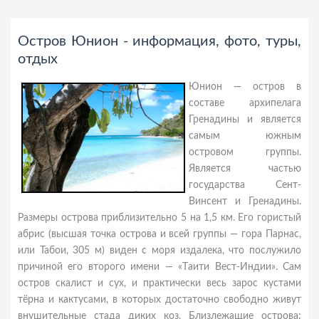
Остров Юнион - информация, фото, туры,
отдых
Юнион — остров в
составе архипелага
Гренадины и является
самым южным
островом группы.
Является частью
государства Сент-
Винсент и Гренадины.
Размеры острова приблизительно 5 на 1,5 км. Его гористый
абрис (высшая точка острова и всей группы — гора Парнас,
или Табои, 305 м) виден с моря издалека, что послужило
причиной его второго имени — «Tаити Вест-Индии». Сам
остров скалист и сух, и практически весь зарос кустами
тёрна и кактусами, в которых достаточно свободно живут
внушительные стада диких коз. Близлежащие острова: