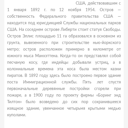
США, действовавшим с
1 января 1892 г. по 12 ноября 1954. Остров —
собственность Федерального правительства США —
находится под юрисдикцией Службы национальных парков
США. На соседнем острове Либерти стоит статуя Свободы.
Остров Эллис площадью 11 га образовался в основном из
грунта, вывезенного при строительстве нью-йоркского
метро; остров расположен примерно в километре от
южного мыса Манхэттена. Когда-то он представлял собой
песчаную косу, где индейцы добывали устриц, а в
колониальные времена эта коса была местом казни
пиратов. В 1892 году здесь было построено первое здание
поста Иммиграционной службы. Пять лет спустя
первоначальные деревянные постройки сгорели при
пожаре, а в 1900 году по проекту фирмы «Боринг энд
Тилтон» было возведено до сих пор сохранившееся
изящное здание, увенчанное четырьмя крытыми медью
куполами.