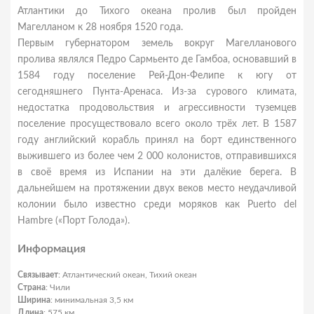
Атлантики до Тихого океана пролив был пройден
Магелланом к 28 ноября 1520 года.
Первым губернатором земель вокруг Магелланового
пролива являлся Педро Сармьенто де Гамбоа, основавший в
1584 году поселение Рей-Дон-Фелипе к югу от
сегодняшнего Пунта-Аренаса. Из-за сурового климата,
недостатка продовольствия и агрессивности туземцев
поселение просуществовало всего около трёх лет. В 1587
году английский корабль принял на борт единственного
выжившего из более чем 2 000 колонистов, отправившихся
в своё время из Испании на эти далёкие берега. В
дальнейшем на протяжении двух веков место неудачливой
колонии было известно среди моряков как Puerto del
Hambre («Порт Голода»).
Информация
Связывает
: Атлантический океан, Тихий океан
Страна
: Чили
Ширина
: минимальная 3,5 км
Длина
: 575 км