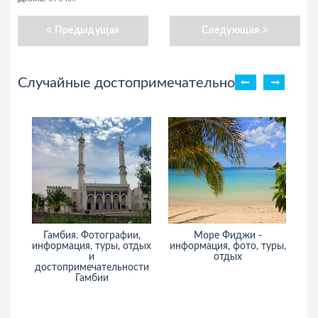
Предыдущая
Следующая
Случайные достопримечательности
Гамбия. Фотографии,
Море Фиджи -
Ме
информация, туры, отдых
информация, фото, туры,
и
отдых
достопримечательности
Гамбии