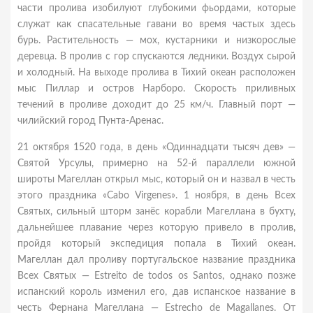
части пролива изобилуют глубокими фьордами, которые
служат как спасательные гавани во время частых здесь
бурь. Растительность — мох, кустарники и низкорослые
деревца. В пролив с гор спускаются ледники. Воздух сырой
и холодный. На выходе пролива в Тихий океан расположен
мыс Пиллар и остров Нарборо. Скорость приливных
течений в проливе доходит до 25 км/ч. Главный порт —
чилийский город Пунта-Аренас.
21 октября 1520 года, в день «Одиннадцати тысяч дев» —
Святой Урсулы, примерно на 52-й параллели южной
широты Магеллан открыл мыс, который он и назвал в честь
этого праздника «Cabo Virgenes». 1 ноября, в день Всех
Святых, сильный шторм занёс корабли Магеллана в бухту,
дальнейшее плавание через которую привело в пролив,
пройдя который экспедиция попала в Тихий океан.
Магеллан дал проливу португальское название праздника
Всех Святых — Estreito de todos os Santos, однако позже
испанский король изменил его, дав испанское название в
честь Фернана Магеллана — Estrecho de Magallanes. От