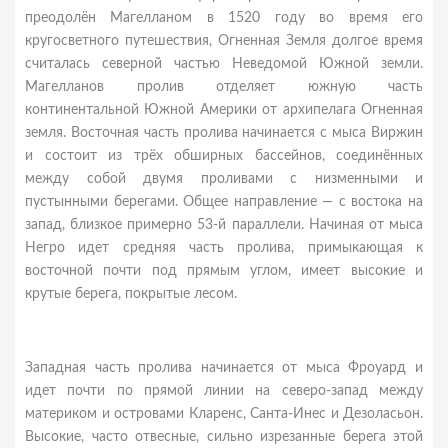
преодолён Магелланом в 1520 году во время его
кругосветного путешествия, Огненная Земля долгое время
считалась северной частью Неведомой Южной земли.
Магелланов пролив отделяет южную часть
континентальной Южной Америки от архипелага Огненная
земля. Восточная часть пролива начинается с мыса Виржин
и состоит из трёх обширных бассейнов, соединённых
между собой двумя проливами с низменными и
пустынными берегами. Общее направление — с востока на
запад, близкое примерно 53-й параллели. Начиная от мыса
Негро идет средняя часть пролива, примыкающая к
восточной почти под прямым углом, имеет высокие и
крутые берега, покрытые лесом.
Западная часть пролива начинается от мыса Фроуард и
идет почти по прямой линии на северо-запад между
материком и островами Кларенс, Санта-Инес и Дезоласьон.
Высокие, часто отвесные, сильно изрезанные берега этой