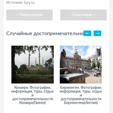
Источник. tury.ru
Предыдущая
Следующая
Случайные достопримечательности
Конакри. Фотографии,
Бирмингем. Фотографии,
информация, туры, отдых
информация, туры, отдых
ин
и
и
достопримечательности
достопримечательности
до
Конакри(Гвинея)
Бирмингема(Англия)