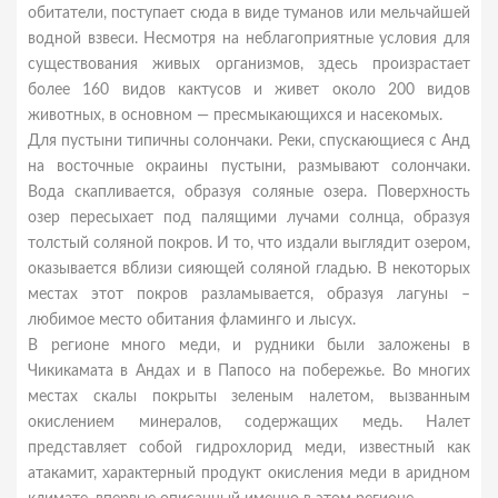
обитатели, поступает сюда в виде туманов или мельчайшей
водной взвеси. Несмотря на неблагоприятные условия для
существования живых организмов, здесь произрастает
более 160 видов кактусов и живет около 200 видов
животных, в основном — пресмыкающихся и насекомых.
Для пустыни типичны солончаки. Реки, спускающиеся с Анд
на восточные окраины пустыни, размывают солончаки.
Вода скапливается, образуя соляные озера. Поверхность
озер пересыхает под палящими лучами солнца, образуя
толстый соляной покров. И то, что издали выглядит озером,
оказывается вблизи сияющей соляной гладью. В некоторых
местах этот покров разламывается, образуя лагуны –
любимое место обитания фламинго и лысух.
В регионе много меди, и рудники были заложены в
Чикикамата в Андах и в Папосо на побережье. Во многих
местах скалы покрыты зеленым налетом, вызванным
окислением минералов, содержащих медь. Налет
представляет собой гидрохлорид меди, известный как
атакамит, характерный продукт окисления меди в аридном