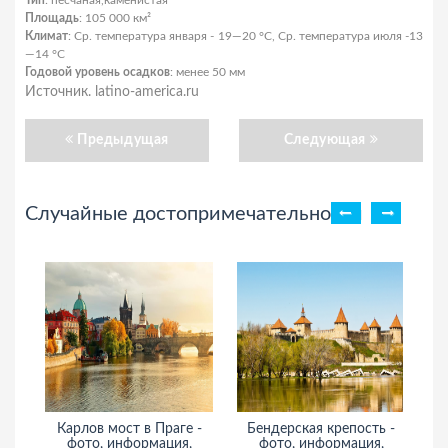
Тип
: песчаная,каменистая
Площадь
: 105 000 км²
Климат
: Ср. температура января - 19—20 °C, Ср. температура июля -13
—14 °C
Годовой уровень осадков
: менее 50 мм
Источник. latino-america.ru
Предыдущая
Следующая
Случайные достопримечательности
Карлов мост в Праге -
Бендерская крепость -
Му
фото, информация,
фото, информация,