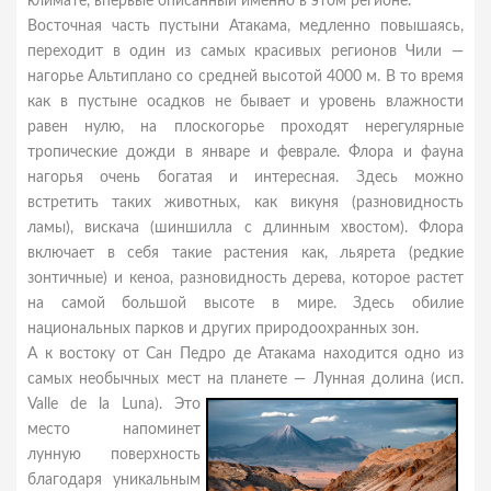
климате, впервые описанный именно в этом регионе.
Восточная часть пустыни Атакама, медленно повышаясь,
переходит в один из самых красивых регионов Чили —
нагорье Альтиплано со средней высотой 4000 м. В то время
как в пустыне осадков не бывает и уровень влажности
равен нулю, на плоскогорье проходят нерегулярные
тропические дожди в январе и феврале. Флора и фауна
нагорья очень богатая и интересная. Здесь можно
встретить таких животных, как викуня (разновидность
ламы), вискача (шиншилла с длинным хвостом). Флора
включает в себя такие растения как, льярета (редкие
зонтичные) и кеноа, разновидность дерева, которое растет
на самой большой высоте в мире. Здесь обилие
национальных парков и других природоохранных зон.
А к востоку от Сан Педро де Атакама находится одно из
самых необычных мест на планете — Лунная долина (исп.
Valle de la Luna).
Это
место напоминет
лунную поверхность
благодаря уникальным