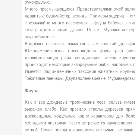
рукокрылых.
Много пресмыкающихся. Представителями змей являют
ядовитых: бушмейстер, аспиды. Примеры ящериц — игу
Чрезвычайно много насекомых — фауна бабочек в чис
титан, достигающих длины 15 см. Муравьи-листо
паукообразные.
Водоёмы населяют ламантины, амазонский дельфин
Южноамериканская пресноводная фауна рыб (око
двоякодышащая рыба лепидосирен, очень крупная 
происходят некоторые аквариумные рыбы, например, гу
Имеется ряд эндемичных таксонов животных, крупне
Трёхпалые ленивцы, Двупалоленивцевые, Муравьедовы
Фауна
Как и все дождевые тропические леса, сельва имеет
выражен слабо. Как правило стволы деревьев прям
досковидные, ходульные корни характерны для боло
молодыми листьями. Часто встречается каулифлория —
ветвей. Почва покрыта опавшими листьями, ветками