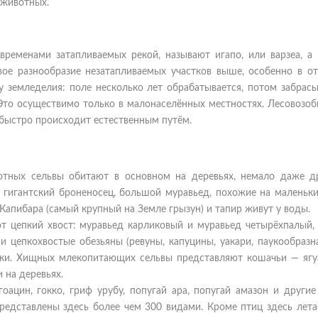
 животных.
ременами затапливаемых рекой, называют игапо, или варзеа, а 
вое разнообразие незатапливаемых участков выше, особенно в о
земледелия: поле несколько лет обрабатывается, потом забрасыв
 Это осуществимо только в малонаселённых местностях. Лесовозоб
 быстро происходит естественным путём.
отных сельвы обитают в основном на деревьях, немало даже д
гигантский броненосец, большой муравьед, похожие на маленьки
. Капибара (самый крупный на Земле грызун) и тапир живут у воды.
 цепкий хвост: муравьед карликовый и муравьед четырёхпалый, 
 цепкохвостые обезьяны (ревуны, капуцины, уакари, паукообразна
ки. Хищных млекопитающих сельвы представляют кошачьи — ягуа
 на деревьях.
ацин, гокко, гриф урубу, попугай ара, попугай амазон и другие
редставлены здесь более чем 300 видами. Кроме птиц здесь лета