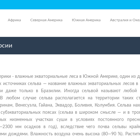
Африка
Северная Америка
Южная Америка
Австралия и Оке
урсии
рики - влажные экваториальные леса в Южной Америке, один из 
х источниках сельва — название влажных экваториальных лесов в
ли даже только в Бразилии. Иногда сельвой называют любой
 В любом случае сельва располагается на территории таких ст
уринам, Венесуэла, Гайана, Эквадор, Боливия, Колумбия. Сельва на
 субэкваториальных поясах (сельва в широком смысле — и в тро
ных низменных участках суши в условиях постоянного пресн
—2300 мм осадков в год), вследствие чего почва сельвы край
и дождями. Влажность воздуха очень высока (80—90 %). Растит