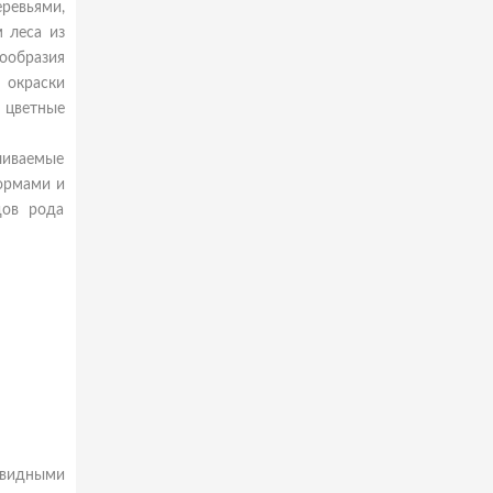
еревьями,
 леса из
ообразия
я окраски
и цветные
ливаемые
ормами и
дов рода
овидными