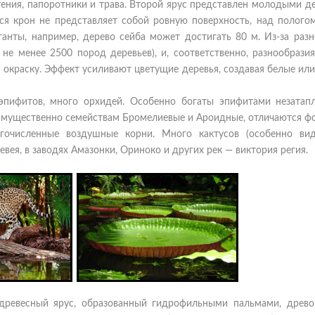
тения, папоротники и трава. Второй ярус представлен молодыми д
ся крон не представляет собой ровную поверхность, над пологом
анты, например, дерево сейба может достигать 80 м. Из-за разн
не менее 2500 пород деревьев), и, соответственно, разнообрази
 окраску. Эффект усиливают цветущие деревья, создавая белые ил
эпифитов, много орхидей. Особенно богаты эпифитами незатап
имущественно семействам Бромелиевые и Ароидные, отличаются ф
гочисленные воздушные корни. Много кактусов (особенно ви
евея, в заводях Амазонки, Ориноко и других рек — виктория регия.
 древесный ярус, образованный гидрофильными пальмами, древ