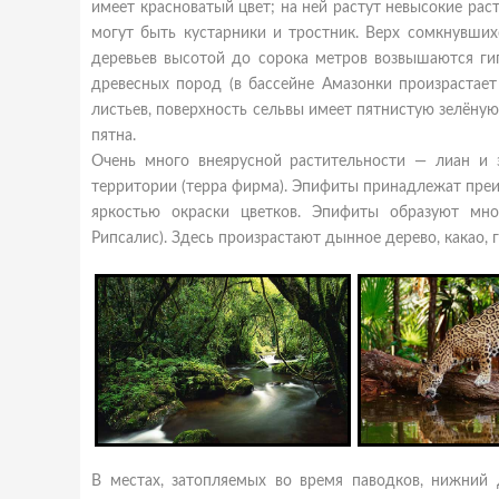
имеет красноватый цвет; на ней растут невысокие рас
могут быть кустарники и тростник. Верх сомкнувших
деревьев высотой до сорока метров возвышаются гиг
древесных пород (в бассейне Амазонки произрастает 
листьев, поверхность сельвы имеет пятнистую зелёную
пятна.
Очень много внеярусной растительности — лиан и 
территории (терра фирма). Эпифиты принадлежат пре
яркостью окраски цветков. Эпифиты образуют мно
Рипсалис). Здесь произрастают дынное дерево, какао, г
В местах, затопляемых во время паводков, нижний