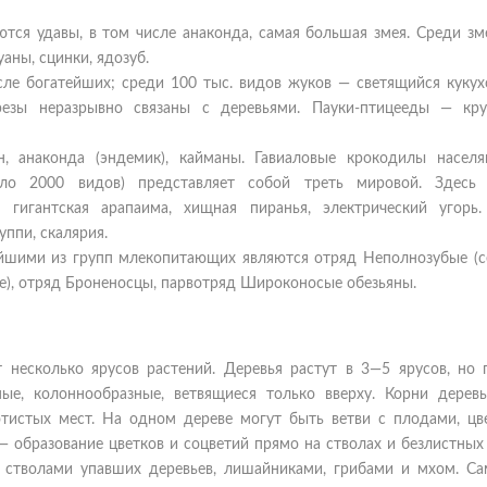
ся удавы, в том числе анаконда, самая большая змея. Среди зм
аны, сцинки, ядозуб.
ле богатейших; среди 100 тыс. видов жуков — светящийся кукухо
резы неразрывно связаны с деревьями. Пауки-птицееды — кр
, анаконда (эндемик), кайманы. Гавиаловые крокодилы населя
ло 2000 видов) представляет собой треть мировой. Здесь
гигантская арапаима, хищная пиранья, электрический угорь
ппи, скалярия.
йшими из групп млекопитающих являются отряд Неполнозубые (с
е), отряд Броненосцы, парвотряд Широконосые обезьяны.
 несколько ярусов растений. Деревья растут в 3—5 ярусов, но 
ые, колоннообразные, ветвящиеся только вверху. Корни деревь
тистых мест. На одном дереве могут быть ветви с плодами, цв
 образование цветков и соцветий прямо на стволах и безлистных
, стволами упавших деревьев, лишайниками, грибами и мхом. Са