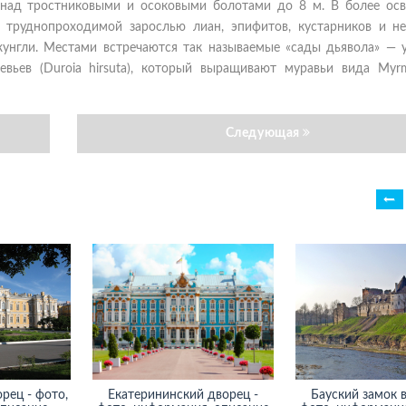
 над тростниковыми и осоковыми болотами до 8 м. В более ос
, труднопроходимой зарослью лиан, эпифитов, кустарников и н
унгли. Местами встречаются так называемые «сады дьявола» — у
вьев (Duroia hirsuta), который выращивают муравьи вида Myrme
Следующая
рец - фото,
Екатерининский дворец -
Бауский замок в