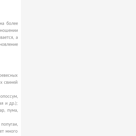
на более
тношении
ается, а
новление
ревесных
х свиней
опоссум,
я и др.);
р, пума,
 попугаи,
ет много