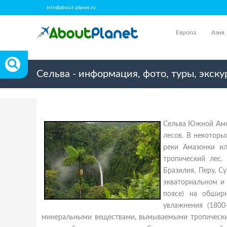
info@about-planet.ru
Европа
Азия
Сельва - информация, фото, туры, экск
Сельва Южной Аме
лесов. В некоторы
реки Амазонки и
тропический лес.
Бразилия, Перу, С
экваториальном и
поясе) на обшир
увлажнения (1800
минеральными веществами, вымываемыми тропическим