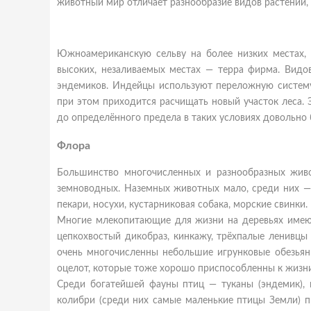
животный мир отличает разнообразие видов растений,
Южноамериканскую сельву на более низких местах, в
высоких, незаливаемых местах — терра фирма. Видо
эндемиков. Индейцы используют переложную систему 
при этом приходится расчищать новый участок леса.
до определённого предела в таких условиях довольно
Флора
Большинство многочисленных и разнообразных жив
земноводных. Наземных животных мало, среди них — 
пекари, носухи, кустарниковая собака, морские свинки
Многие млекопитающие для жизни на деревьях имеют
цепкохвостый дикобраз, кинкажу, трёхпалые ленивцы и
очень многочисленны небольшие игрунковые обезьян
оцелот, которые тоже хорошо приспособленны к жизни
Среди богатейшей фауны птиц — туканы (эндемик), го
колибри (среди них самые маленькие птицы Земли) п