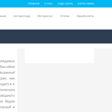
ГЛАВНАЯ
О НАС
КУДА ЕХАТЬ
КАРТА МИРА
ания
Антарктида
Интересно
Отели
Авиабилеты
дождевых
 бассейне
 влажный
ран, как
ходится в
пическом
оводного
не бедна
ельный и