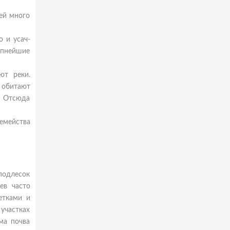
ей много
 и усач-
упнейшие
ют реки.
 обитают
. Отсюда
емейства
подлесок
ев часто
етками и
 участках
ма почва