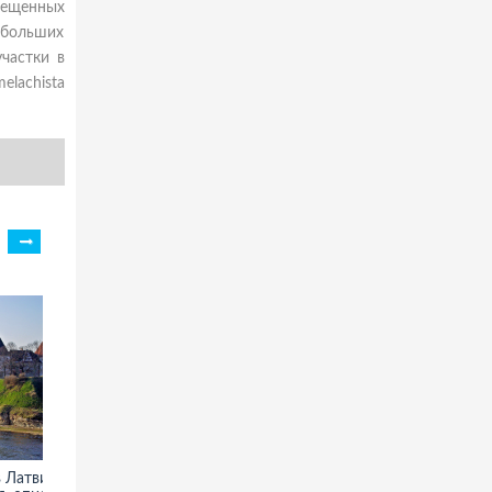
вещенных
ебольших
частки в
lachista
 Латвии -
Замок Звиков в Чехии - фото,