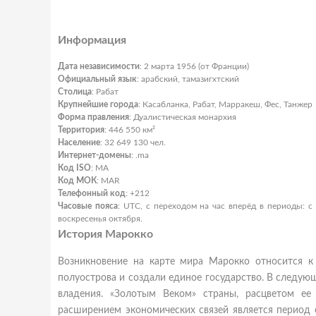
Информация
Дата независимости
: 2 марта 1956 (от Франции)
Официальный язык
: арабский, тамазигхтский
Столица
: Рабат
Крупнейшие города
: Касабланка, Рабат, Марракеш, Фес, Танжер
Форма правления
: Дуалистическая монархия
Территория
: 446 550 км²
Население
: 32 649 130 чел.
Интернет-домены
: .ma
Код ISO
: MA
Код МОК
: MAR
Телефонный код
: +212
Часовые пояса
: UTC, с переходом на час вперёд в периоды: с
воскресенья октября.
История Марокко
Возникновение на карте мира Марокко относится к 
полуострова
и создали единое государство. В следующ
владения. «Золотым Веком» страны, расцветом ее к
расширением экономических связей является период с