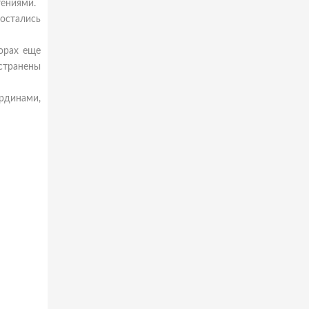
тениями.
остались
орах еще
остранены
рдинами,