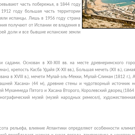
оевывают часть побережья, в 1844 году
 1912 году большая часть территории
ляли испанцы. Лишь в 1956 году страна
ния получают от Испании ее владения в
воей доли и все бывшие испанские земли
 садами. Основан в XII-XIII вв. на месте древнеримского горо
), крепость Касба Удайя (X-XII вв.), Большая мечеть (XII в.), сама
ана в XVIII в.), мечети Мулай-эль-Мекки, Мулай-Слиман (1812 г.), 
«башней Хасана» (44 м), древние стены и чудотворный источник 
й Мухаммеда Пятого и Хасана Второго, Королевский дворец (1864 г
этнографический музей (музей народных ремесел), художественная
ота рельефа, влияние Атлантики определяют особенности климат