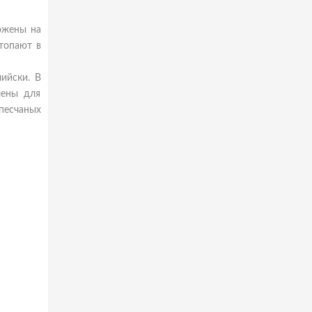
ожены на
топают в
ийски. В
чены для
песчаных