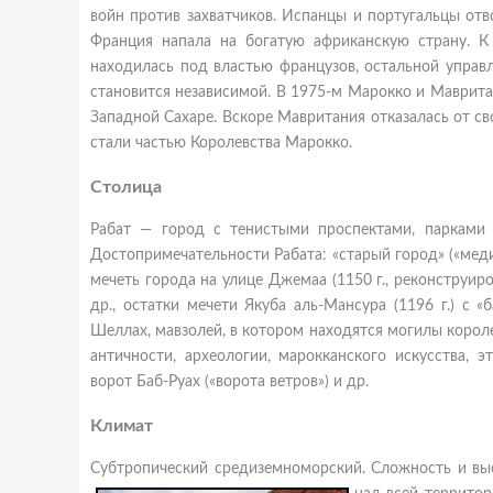
войн против захватчиков. Испанцы и португальцы отв
Франция напала на богатую африканскую страну. К
находилась под властью французов, остальной управ
становится независимой. В 1975-м Марокко и Маврита
Западной Сахаре. Вскоре Мавритания отказалась от с
стали частью Королевства Марокко.
Столица
Рабат — город с тенистыми проспектами, парками и
Достопримечательности Рабата: «старый город» («медина»
мечеть города на улице Джемаа (1150 г., реконструиров
др., остатки мечети Якуба аль-Мансура (1196 г.) с 
Шеллах, мавзолей, в котором находятся могилы короле
античности, археологии, марокканского искусства, 
ворот Баб-Руах («ворота ветров») и др.
Климат
Субтропический средиземноморский. Сложность и выс