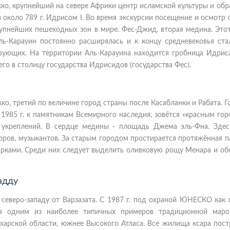
ко, крупнейший на севере Африки центр исламской культуры и обр
оло 789 г. Идрисом I. Во время экскурсии посещение и осмотр 
рупнейших пешеходных зон в мире. Фес-Джид, вторая медина. Этот
ь-Карауин постоянно расширялась и к концу средневековья ста
ующих. На территории Аль-Карауина находится гробница Идриса 
его в столицу государства Идрисидов (государства Фес).
о, третий по величине город страны после Касабланки и Рабата. 
 1985 г. к памятникам Всемирного наследия, зовётся «красным го
и укреплений. В сердце медины - площадь Джема эль-Фна. Зде
цоров, музыкантов. За старым городом простирается протяжённая 
рками. Среди них следует выделить оливковую рощу Менара и об
адду
 северо-западу от Варзазата. С 1987 г. под охраной ЮНЕСКО как 
ся одним из наиболее типичных примеров традиционной маро
ахарской области, южнее Высокого Атласа. Все жилища ксара пост