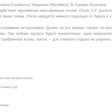
нка (Casablanca), Марракеш (Marrakech), Эс-Сувейра (Essaouira).
 действует европейская классификация отелей. Отели 2-3* распол
ой линии пляжа. Отели находятся немного подальше от берега и у
луживание неторопливое. Далеко не все хорошо говорят по-англ
ивы. При выборе курорта будьте внимательны: одни предназна
ой прибрежной волны, третьи — для пляжного отдыха на широких 
здник жертвоприношения
й Новый год)
аммеда