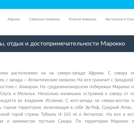
Африка
Северная Америка
Южная Америка
Австралия и Оке
ры, отдых и достопримечательности Марокко
окко расположено на на северо-западе Африки. С севера о
, с запада — Атлантическим океаном, На юге граничит с Западной
 востоке с Алжиром. На средиземноморском побережье Марокко н
 Сеута и Мелилья. Несколько маленьких островков к северу от п
ходятся во владении Испании. С юго-запада на северо-восток ч
ь горная территория, включающая в себя Эр-Риф, Средний Атлас,
окой горой страны Тубкаль (4 165 м) и Антиатлас. На юге и юго
ная и каменистая пустыня Сахара. По территории Марокко п