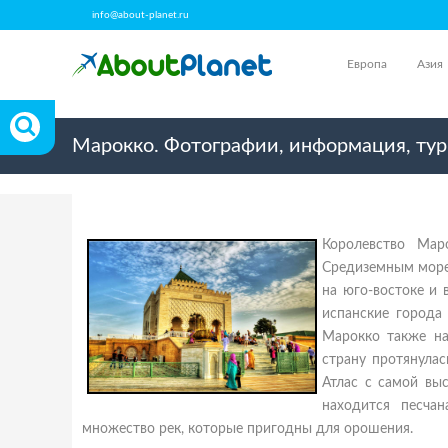
info@about-planet.ru
Европа
Азия
Марокко. Фотографии, информация, ту
Королевство Мар
Средиземным морем
на юго-востоке и
испанские города
Марокко также на
страну протянулас
Атлас с самой выс
находится песча
множество рек, которые пригодны для орошения.