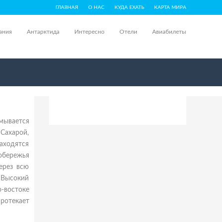
ГЛАВНАЯ
О НАС
КУДА ЕХАТЬ
КАРТА МИРА
ания
Антарктида
Интересно
Отели
Авиабилеты
мывается
 Сахарой,
аходятся
обережья
ерез всю
 Высокий
-востоке
ротекает