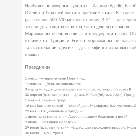
Наиболее популярные курорты — Агадир (Agadir), Касабла
Отели по большей части в арабском стиле. В стране
расстоянии 500-600 метров от моря, 4-5* — на перв
зелени, для защиты от ветра, часто дующего с моря.
Марокканцы очень вежливы и предупредительны. Обс
отличие от Турции и Египта марокканцы не навязч
талассотерапии, другие — для серфинга из-за высок
пляжах.
Праздники
1 января — европейский Новый год
11 января — День независимости
3 марта — годовщина восшествия на престол короля Хасана II
30 апреля (дата меняется) — Ид аль-Кабир (Эйд аль-Адха), Пра
1 мая — Праздник труда
16 мая (дата меняется) — первый день Мухаррама (мусульмански
23 мая — Национальный праздник
1 июня (дата меняется) — Ашура, праздник бедняков и детей
9 июля — Праздник молодежи
29 июля (дата меняется) — Маулид, день рождения пророка Мух
30 июля — День трона