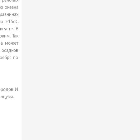
х районах
ю океана
равнинах
ло +15oС
вгусте. В
рким. Так
ра может
о осадков
ноября по
ородов И
анцузы.