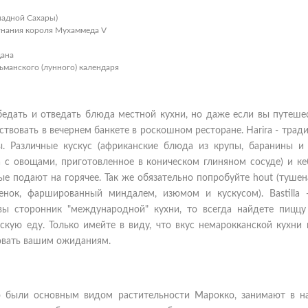
падной Сахары)
гнания короля Мухаммеда V
дана
ьманского (лунного) календаря
едать и отведать блюда местной кухни, но даже если вы путешес
твовать в вечернем банкете в роскошном ресторане. Harira - тра
ы. Различные кускус (африканские блюда из крупы, баранины и 
 с овощами, приготовленное в коническом глиняном сосуде) и ке
 подают на горячее. Так же обязательно попробуйте hout (тушен
енок, фаршированный миндалем, изюмом и кускусом). Bastilla -
ы сторонник "международной" кухни, то всегда найдете пиццу 
йскую еду. Только имейте в виду, что вкус немарокканской кухни
вовать вашим ожиданиям.
то были основным видом растительности Марокко, занимают в н