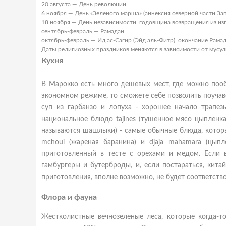
20 августа — День революции
6 ноября — День «Зеленого марша» (аннексия северной части За
18 ноября — День независимости, годовщина возвращения из из
сентябрь-февраль — Рамадан
октябрь-февраль — Ид ас-Сагир (Эйд аль-Фитр), окончание Рама
Даты религиозных праздников меняются в зависимости от мусул
Кухня
В Марокко есть много дешевых мест, где можно пооб
экономном режиме, то сможете себе позволить поучавс
суп из гарбанзо и лопуха - хорошее начало трапез
национальное блюдо tajines (тушенное мясо цыпленка
называются шашлыки) - самые обычные блюда, которые
mchoui (жареная баранина) и djaja mahamara (цыпл
приготовленный в тесте с орехами и медом. Если в
гамбургеры и бутерброды, и, если постараться, кита
приготовления, вполне возможно, не будет соответст
Флора и фауна
Жестколистные вечнозеленые леса, которые когда-