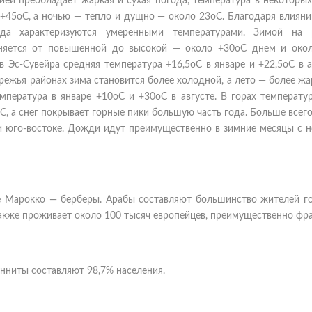
ией преобладает жаркая и сухая погода, температура в некоторы
+45oС, а ночью — тепло и дущно — около 23oC. Благодаря влияни
да характеризуются умеренными температурами. Зимой на 
еняется от повышенной до высокой — около +30oС днем и око
в Эс-Сувейра средняя температура +16,5oС в январе и +22,5oС в а
режья районах зима становится более холодной, а лето — более жа
мпература в январе +10oС и +30oС в августе. В горах температу
oС, а снег покрывает горные пики большую часть года. Больше всег
 и юго-востоке. Дожди идут преимущественно в зимние месяцы с 
ие Марокко — берберы. Арабы составляют большинство жителей г
Также проживает около 100 тысяч европейцев, преимущественно фр
нниты составляют 98,7% населения.