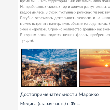
время лишь 13% территории. Они оказались либо пол
На прибрежных склонах гор и холмов растут оливы, 
кедровые леса. В сухих пустынных регионах главенству
Пагубно отразилась деятельность человека и на жив
можно встретить пантер, гиен, обезьян из рода макак.
змеи и черепахи. Огромно количество вредных насеко
В горных реках водится ценная форель, прибрежна
тунцом).
Достопримечательности Марокко
Медина (старая часть) г. Фес.