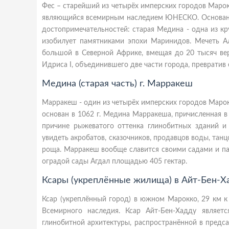
Фес – старейший из четырёх имперских городов Марок
являющийся всемирным наследием ЮНЕСКО. Основан ок
достопримечательностей: старая Медина - одна из к
изобилует памятниками эпохи Маринидов. Мечеть Ал
большой в Северной Африке, вмещая до 20 тысяч вер
Идриса I, объединившего две части города, превратив 
Медина (старая часть) г. Марракеш
Марракеш - один из четырёх имперских городов Марокк
основан в 1062 г. Медина Марракеша, причисленная в
причине рыжеватого оттенка глинобитных зданий 
увидеть акробатов, сказочников, продавцов воды, тан
роща. Марракеш вообще славится своими садами и па
оградой сады Агдал площадью 405 гектар.
Ксары (укреплённые жилища) в Айт-Бен-Х
Ксар (укреплённый город) в южном Марокко, 29 км к
Всемирного наследия. Ксар Айт-Бен-Хадду являет
глинобитной архитектуры, распространённой в предс