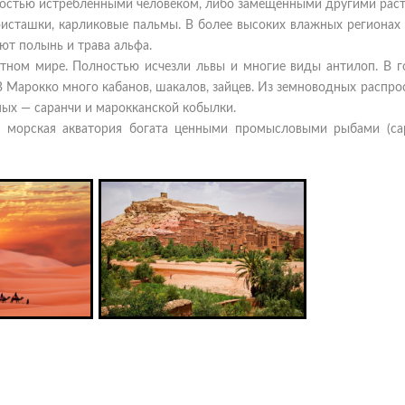
ностью истребленными человеком, либо замещенными другими рас
фисташки, карликовые пальмы. В более высоких влажных регионах 
ют полынь и трава альфа.
отном мире. Полностью исчезли львы и многие виды антилоп. В г
 В Марокко много кабанов, шакалов, зайцев. Из земноводных распр
мых — саранчи и марокканской кобылки.
я морская акватория богата ценными промысловыми рыбами (са