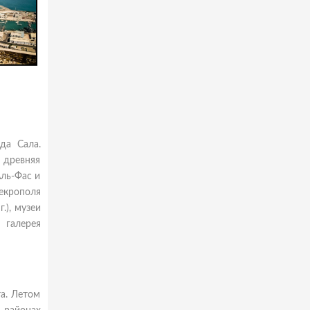
да Сала.
я древняя
Аль-Фас и
некрополя
.), музеи
 галерея
а. Летом