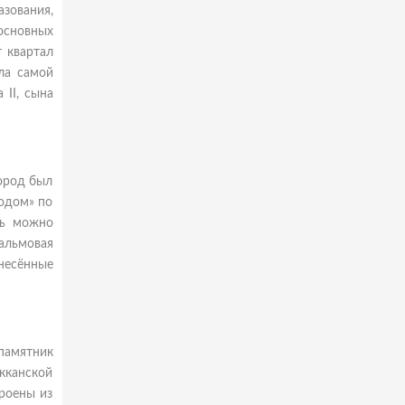
азования,
основных
 квартал
ла самой
II, сына
Город был
родом» по
сь можно
пальмовая
несённые
памятник
кканской
роены из