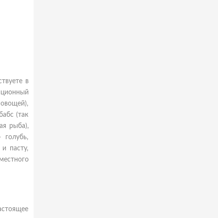
твуете в
диционный
овощей),
бабс (так
ая рыба),
 голубь,
и пасту,
 местного
астоящее