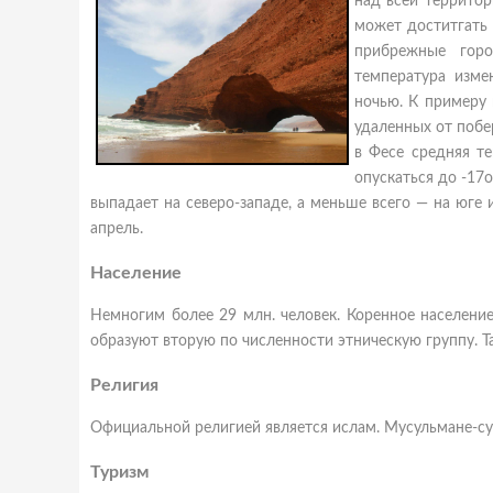
над
всей территор
может доститгать 
прибрежные горо
температура изм
ночью. К примеру 
удаленных от побе
в Фесе средняя те
опускаться до -17
выпадает на северо-западе, а меньше всего — на юге
апрель.
Население
Немногим более 29 млн. человек. Коренное населен
образуют вторую по численности этническую группу. 
Религия
Официальной религией является ислам. Мусульмане-су
Туризм