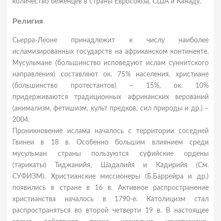
количество беженцев в страны Евросоюза, США и Канаду.
Религия
Сьерра-Леоне принадлежит к числу наиболее
исламизированных государств на африканском континенте.
Мусульмане (большинство исповедуют ислам суннитского
направления) составляют ок. 75% населения, христиане
(большинство протестантов) – 15%, ок. 10%
придерживаются традиционных африканских верований
(анимализм, фетишизм, культ предков, сил природы и др.) –
2004.
Проникновение ислама началось с территории соседней
Гвинеи в 18 в. Особенно большим влиянием среди
мусульман страны пользуются суфийские ордены
(тарикаты) Тиджанийя, Шадалийя и Кадирийя (См.
СУФИЗМ). Христианские миссионеры (Б.Баррейра и др.)
появились в стране в 16 в. Активное распространение
христианства началось в 1790-е. Католицизм стал
распространяться во второй четверти 19 в. В настоящее