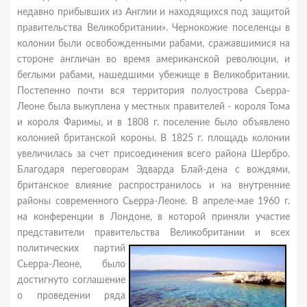
недавно прибывших из Англии и находящихся под защитой
правительства Великобритании». Чернокожие поселенцы в
колонии были освобожденными рабами, сражавшимися на
стороне англичан во время американской революции, и
беглыми рабами, нашедшими убежище в Великобритании.
Постепенно почти вся территория полуострова Сьерра-
Леоне была выкуплена у местных правителей - короля Тома
и короля Фаримы, и в 1808 г. поселение было объявлено
колонией британской короны. В 1825 г. площадь колонии
увеличилась за счет присоединения всего района Шербро.
Благодаря переговорам Эдварда Блай-дена с вождями,
британское влияние распространилось и на внутренние
районы современного Сьерра-Леоне. В апреле-мае 1960 г.
на конференции в Лондоне, в которой приняли участие
представители правительства Великобритании и всех
политических
партий
Сьерра-Леоне, было
достигнуто соглашение
о проведении ряда