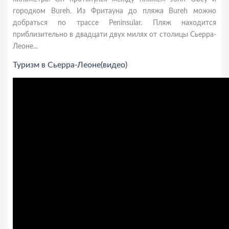
городком Bureh. Из Фритауна до пляжа Bureh можно
добраться по трассе Peninsular. Пляж находится
приблизительно в двадцати двух милях от столицы Сьерра-
Леоне...
Туризм в Сьерра-Леоне(видео)