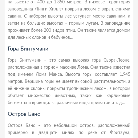
на высоте от 400 до 1.850 метров. В низовье территория
заповедника «Тинги Хиллз» покрыта лесом с вкраплениями
саванн. С набором высоты лес уступает место саваннам, а
затем на больших высотах – горным лугам. В заповеднике
проживает более 200 видов птиц. Он также является домом
для лесных слонов и бабуинов...
Гора Бинтумани
Гора Бинтумани – это самая высокая гора Сьрра-Леоне,
расположенная в горном массиве Лома. Она также известна
под именем Лома Манса. Высота горы составляет 1.945
метров. Вершина горы не имеет высокой растительности, а
её нижние склоны покрыты тропическим лесом, в котором
обитает множество животных, таких как карликовые
бегемоты и крокодилы, различные виды приматов и т. д...
Остров Банс
Остров Банс – это небольшой остров, расположенный
примерно в двадцати милях по реке от Фритауна,