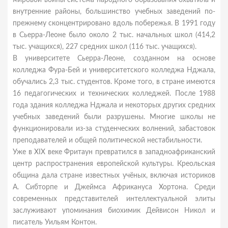
мировой войны система народного образования охватила и
внутренние районы, большинство учебных заведений по-
прежнему сконцентрировано вдоль побережья. В 1991 году
в Сьерра-Леоне было около 2 тыс. начальных школ (414,2
тыс. учащихся), 227 средних школ (116 тыс. учащихся).
В университете Сьерра-Леоне, созданном на основе
колледжа Фура-Бей и университетского колледжа Нджала,
обучались 2,3 тыс. студентов. Кроме того, в стране имеются
16 педагогических и технических колледжей. После 1988
года здания колледжа Нджала и некоторых других средних
учебных заведений были разрушены. Многие школы не
функционировали из-за студенческих волнений, забастовок
преподавателей и общей политической нестабильности.
Уже в XIX веке Фритаун превратился в западноафриканский
центр распространения европейской культуры. Креольская
община дала стране известных учёных, включая историков
А. Сибторпе и Джеймса Африкануса Хортона. Среди
современных представителей интеллектуальной элиты
заслуживают упоминания биохимик Дейвисон Никол и
писатель Уильям Контон.