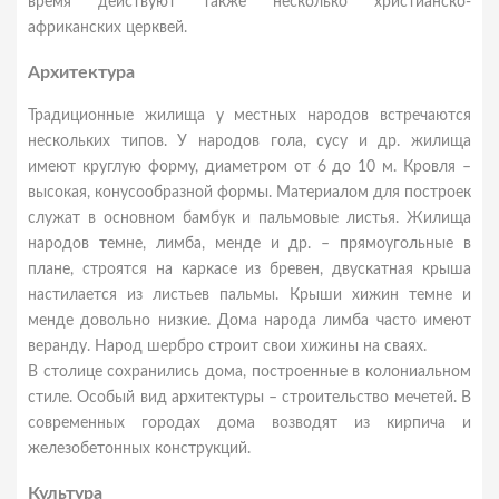
время действуют также несколько христианско-
африканских церквей.
Архитектура
Традиционные жилища у местных народов встречаются
нескольких типов. У народов гола, сусу и др. жилища
имеют круглую форму, диаметром от 6 до 10 м. Кровля –
высокая, конусообразной формы. Материалом для построек
служат в основном бамбук и пальмовые листья. Жилища
народов темне, лимба, менде и др. – прямоугольные в
плане, строятся на каркасе из бревен, двускатная крыша
настилается из листьев пальмы. Крыши хижин темне и
менде довольно низкие. Дома народа лимба часто имеют
веранду. Народ шербро строит свои хижины на сваях.
В столице сохранились дома, построенные в колониальном
стиле. Особый вид архитектуры – строительство мечетей. В
современных городах дома возводят из кирпича и
железобетонных конструкций.
Культура