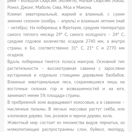
реки – Большой Скарсиес (Коленте), Малый Скарсиес (Каба),
Рокел, Джонг, Маболе, Сева, Моа и Макона.
Климат экваториальный, жаркий и влажный, с сухим
зимним сезоном (ноябрь – апрель) и влажным летним (май
– октябрь). На побережье, в Фритауне, средняя температура
самого теплого месяца 29° С, самого холодного – 24° С,
среднее годовое количество осадков 2740 мм, а внутри
страны, в Бо, соответственно 31° С, 21° С и 2770 мм
осадков.
Вдоль побережья тянется полоса мангров. Основной тип
растительности – высокотравная саванна с зарослями
кустарников и отдельно стоящими деревьями баобабов.
Влажные экваториальные леса, сохранившиеся лишь на
восточных склонах гор и возвышенностей и на юге,
занимают менее 5% площади страны.
В прибрежной зоне выращивают кокосовые, а в саваннах –
масличные пальмы. В лесных массивах растут сейба, или
хлопковое дерево, тик, розовое и черное дерево, кола.
Животный мир состоит из множества видов пернатых, из
млекопитающих распространены слон, буйвол, леопард,