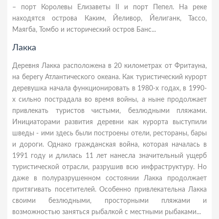
– порт Королевы Елизаветы II и порт Пепел. На реке
находятся острова Каким, Йеливор, Йелиганк, Тассо,
Маягба, Томбо и исторический остров Банс...
Лакка
Деревня Лакка расположена в 20 километрах от Фритауна,
на берегу Атлантического океана. Как туристический курорт
деревушка начала функционировать в 1980-х годах, в 1990-
х сильно пострадала во время войны, а ныне продолжает
привлекать туристов чистыми, безлюдными пляжами.
Инициаторами развития деревни как курорта выступили
шведы - ими здесь были построены отели, рестораны, бары
и дороги. Однако гражданская война, которая началась в
1991 году и длилась 11 лет нанесла значительный ущерб
туристической отрасли, разрушив всю инфраструктуру. Но
даже в полуразрушенном состоянии Лакка продолжает
притягивать посетителей. Особенно привлекательна Лакка
своими безлюдными, просторными пляжами и
возможностью заняться рыбалкой с местными рыбаками...