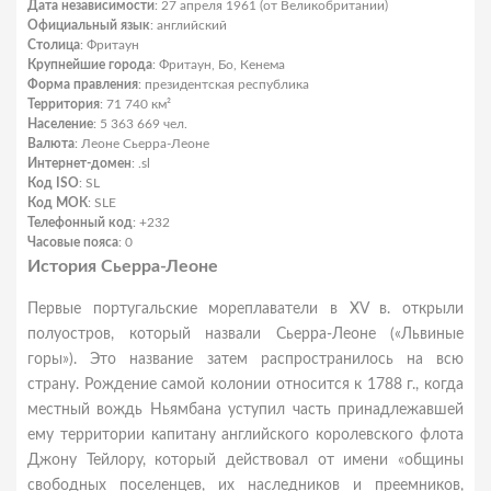
Дата независимости
: 27 апреля 1961 (от Великобритании)
Официальный язык
: английский
Столица
: Фритаун
Крупнейшие города
: Фритаун, Бо, Кенема
Форма правления
: президентская республика
Территория
: 71 740 км²
Население
: 5 363 669 чел.
Валюта
: Леоне Сьерра-Леоне
Интернет-домен
: .sl
Код ISO
: SL
Код МОК
: SLE
Телефонный код
: +232
Часовые пояса
: 0
История Сьерра-Леоне
Первые португальские мореплаватели в XV в. открыли
полуостров, который назвали Сьерра-Леоне («Львиные
горы»). Это название затем распространилось на всю
страну. Рождение самой колонии относится к 1788 г., когда
местный вождь Ньямбана уступил часть принадлежавшей
ему территории капитану английского королевского флота
Джону Тейлору, который действовал от имени «общины
свободных поселенцев, их наследников и преемников,