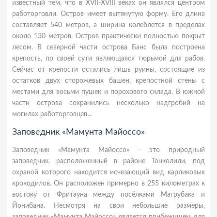
известный тем, что в ХVII-ХVIII веках он являлся центром
работорговли. Остров имеет вытянутую форму. Его длина
составляет 540 метров, а ширина колеблется в пределах
около 130 метров. Остров практически полностью покрыт
лесом. В северной части острова Банс была построена
крепость, по своей сути являющаяся тюрьмой для рабов.
Сейчас от крепости остались лишь руины, состоящие из
остатков двух сторожевых башен, крепостной стены с
местами для восьми пушек и порохового склада. В южной
части острова сохранились несколько надгробий на
могилах работорговцев...
Заповедник «Мамунта Майоссо»
Заповедник «Мамунта Майоссо» - это природный
заповедник, расположенный в районе Тонколили, под
охраной которого находится исчезающий вид карликовых
крокодилов. Он расположен примерно в 255 километрах к
востоку от Фритауна между посёлками Магрубака и
Йонибана. Несмотря на свои небольшие размеры,