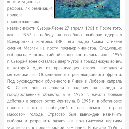
конституционных
реформ. Их реализация
привела к
провозглашению
независимости Сьерра-Леоне 27 апреля 1961 г. После того,
как в 1967 г. победу на всеобщих выборах одержал
Всенародный конгресс (ВК), его лидер Сиака Стивене
сменил Маргаи на посту премьер-министра. Следующие
выборы на многопартийной основе состоялись лишь в 1996
г. Сьерра-Леоне оказалась ввергнутой в гражданскую войну,
в которой одну из враждующих сторон составляли
мятежники из Объединенного революционного фронта.
Под руководством обученного в Ливии и Либерии капрала
Ф. Санко они совершали нападения на города и
государственные объекты, а в 1995 г. начали боевые
действия в окрестностях Фритауна. В 1995 г., в обстановке
полного хаоса и сообщений о начавшемся в стране
массовом голоде, Страссер был вынужден назначить
выборы и разрешить различным политическим партиям
участвовать в предвыборной кампании. В начале 1996 г.