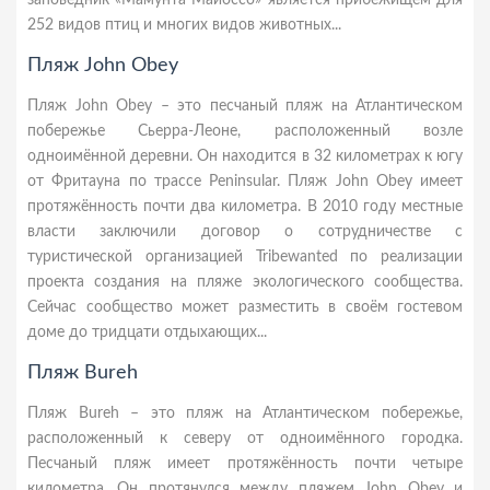
заповедник «Мамунта Майоссо» является прибежищем для
252 видов птиц и многих видов животных...
Пляж John Obey
Пляж John Obey – это песчаный пляж на Атлантическом
побережье Сьерра-Леоне, расположенный возле
одноимённой деревни. Он находится в 32 километрах к югу
от Фритауна по трассе Peninsular. Пляж John Obey имеет
протяжённость почти два километра. В 2010 году местные
власти заключили договор о сотрудничестве с
туристической организацией Tribewanted по реализации
проекта создания на пляже экологического сообщества.
Сейчас сообщество может разместить в своём гостевом
доме до тридцати отдыхающих...
Пляж Bureh
Пляж Bureh – это пляж на Атлантическом побережье,
расположенный к северу от одноимённого городка.
Песчаный пляж имеет протяжённость почти четыре
километра. Он протянулся между пляжем John Obey и