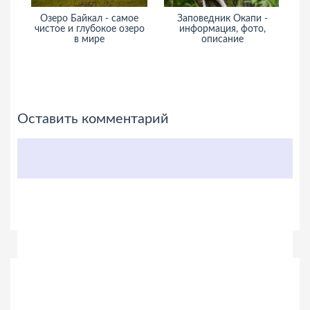
 самое
Заповедник Окапи -
Национальный парк
ое озеро
информация, фото,
Гавайские
описание
вулканы(Хавайи-
Волкейнос) -
информация, фото,
описание
Оставить комментарий