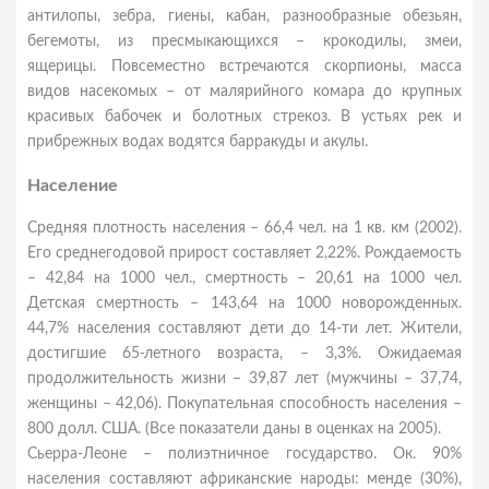
антилопы, зебра, гиены, кабан, разнообразные обезьян,
бегемоты, из пресмыкающихся – крокодилы, змеи,
ящерицы. Повсеместно встречаются скорпионы, масса
видов насекомых – от малярийного комара до крупных
красивых бабочек и болотных стрекоз. В устьях рек и
прибрежных водах водятся барракуды и акулы.
Население
Средняя плотность населения – 66,4 чел. на 1 кв. км (2002).
Его среднегодовой прирост составляет 2,22%. Рождаемость
– 42,84 на 1000 чел., смертность – 20,61 на 1000 чел.
Детская смертность – 143,64 на 1000 новорожденных.
44,7% населения составляют дети до 14-ти лет. Жители,
достигшие 65-летного возраста, – 3,3%. Ожидаемая
продолжительность жизни – 39,87 лет (мужчины – 37,74,
женщины – 42,06). Покупательная способность населения –
800 долл. США. (Все показатели даны в оценках на 2005).
Сьерра-Леоне – полиэтничное государство. Ок. 90%
населения составляют африканские народы: менде (30%),