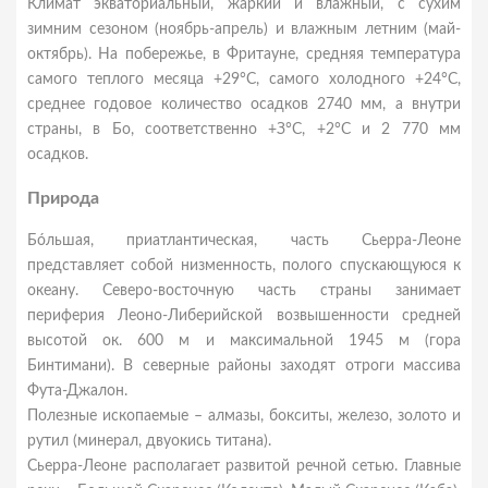
Климат экваториальный, жаркий и влажный, с сухим
зимним сезоном (ноябрь-апрель) и влажным летним (май-
октябрь). На побережье, в Фритауне, средняя температура
самого теплого месяца +29°С, самого холодного +24°С,
среднее годовое количество осадков 2740 мм, а внутри
страны, в Бо, соответственно +З°С, +2°С и 2 770 мм
осадков.
Природа
Бóльшая, приатлантическая, часть Сьерра-Леоне
представляет собой низменность, полого спускающуюся к
океану. Северо-восточную часть страны занимает
периферия Леоно-Либерийской возвышенности средней
высотой ок. 600 м и максимальной 1945 м (гора
Бинтимани). В северные районы заходят отроги массива
Фута-Джалон.
Полезные ископаемые – алмазы, бокситы, железо, золото и
рутил (минерал, двуокись титана).
Сьерра-Леоне располагает развитой речной сетью. Главные