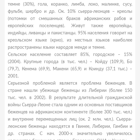
темне (30%), гола, коранко, лимба, локо, малинке, сусу,
фульбе, шербро и др. Ок. 10% сьерра-леонцев – креолы
(потомки от смешанных браков африканских рабов и
европейских поселенцев). Живут также европейцы,
индийцы, ливанцы и пакистанцы. 95% населения говорит на
креольском языке (крио), из местных языков наиболее
распространены языки народов менде и темне.
Сельское население составляет 85%, городское – 15%
(2004). Крупные города (в тыс. чел.) – Койду (109,9), Бо
(79,7), Кенема (69,9), Макени (65,9) и Коинду (37,1 тыс.) –
2001.
Серьезной проблемой является проблема беженцев. В
стране нашли убежище беженцы из Либерии (более 150
тыс. чел. в 2002). В результате длительной гражданской
войны Сьерра-Леоне стала одним из основных поставщиков
беженцев на африканском континенте (более 300 тыс. чел.)
и внутренне перемещенных лиц (ок. 2 млн. чел.). Сьерра-
леонские беженцы находятся в Гвинее, Либерии, Гамбии и
др. странах. С нач. 2000-х значительно увеличилось