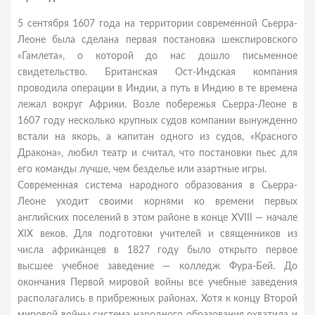
5 сентября 1607 года на территории современной Сьерра-
Леоне была сделана первая постановка шекспировского
«Гамлета», о которой до нас дошло письменное
свидетельство. Британская Ост-Индская компания
проводила операции в Индии, а путь в Индию в те времена
лежал вокруг Африки. Возле побережья Сьерра-Леоне в
1607 году несколько крупных судов компании вынужденно
встали на якорь, а капитан одного из судов, «Красного
Дракона», любил театр и считал, что постановки пьес для
его команды лучше, чем безделье или азартные игры.
Современная система народного образования в Сьерра-
Леоне уходит своими корнями ко времени первых
английских поселений в этом районе в конце XVIII — начале
XIX веков. Для подготовки учителей и священников из
числа африканцев в 1827 году было открыто первое
высшее учебное заведение — колледж Фура-Бей. До
окончания Первой мировой войны все учебные заведения
располагались в прибрежных районах. Хотя к концу Второй