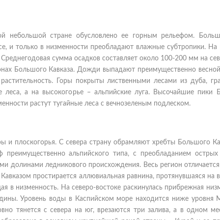
ой небольшой стране обусловлено ее горным рельефом. Больш
се, и только в низменности преобладают влажные субтропики. На 
Среднегодовая сумма осадков составляет около 100-200 мм на сев
лонах Большого Кавказа. Дожди выпадают преимущественно весной.
растительность. Горы покрыты лиственными лесами из дуба, граб
е леса, а на высокогорье – альпийские луга. Высочайшие пики 
менности растут тугайные леса с вечнозеленым подлеском.
ы и плоскогорья. С севера страну обрамляют хребты Большого Кав
ф преимущественно альпийского типа, с преобладанием острых 
и долинами ледникового происхождения. Весь регион отличается
авказом простирается аллювиальная равнина, протянувшаяся на в
ая в низменность. На северо-востоке раскинулась прибрежная низ
дины. Уровень воды в Каспийском море находится ниже уровня 
овно тянется с севера на юг, врезаются три залива, а в одном м