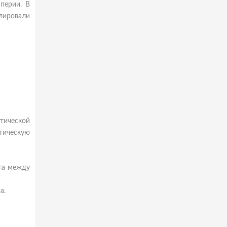
мперии. В
олировали
тической
тическую
кта между
а.