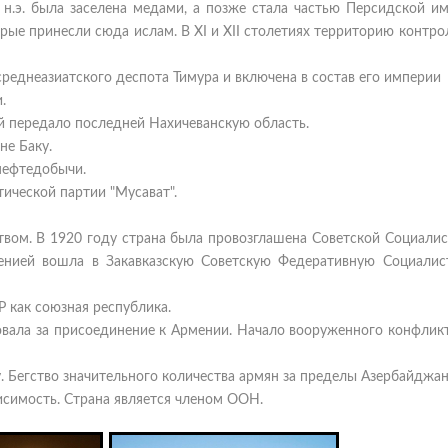
 н.э. была заселена медами, а позже стала частью Персидской и
оторые принесли сюда ислам. В XI и XII столетиях территорию контр
среднеазиатского деспота Тимура и включена в состав его империи
.
ей передало последней Нахичеванскую область.
не Баку.
 нефтедобычи.
тической партии "Мусават".
твом. В 1920 году страна была провозглашена Советской Социалис
менией вошла в Закавказскую Советскую Федеративную Социалис
Р как союзная республика.
совала за присоединение к Армении. Начало вооруженного конфли
у. Бегство значительного количества армян за пределы Азербайджан
исимость. Страна является членом ООН.