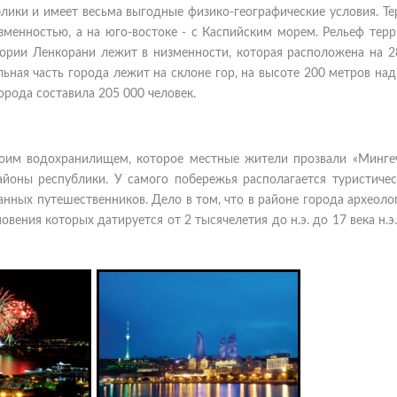
лики и имеет весьма выгодные физико-географические условия. Т
зменностью, а на юго-востоке - с Каспийским морем. Рельеф тер
ории Ленкорани лежит в низменности, которая расположена на 2
льная часть города лежит на склоне гор, на высоте 200 метров на
орода составила 205 000 человек.
своим водохранилищем, которое местные жители прозвали «Минге
оны республики. У самого побережья располагается туристическ
нных путешественников. Дело в том, что в районе города археол
ения которых датируется от 2 тысячелетия до н.э. до 17 века н.э