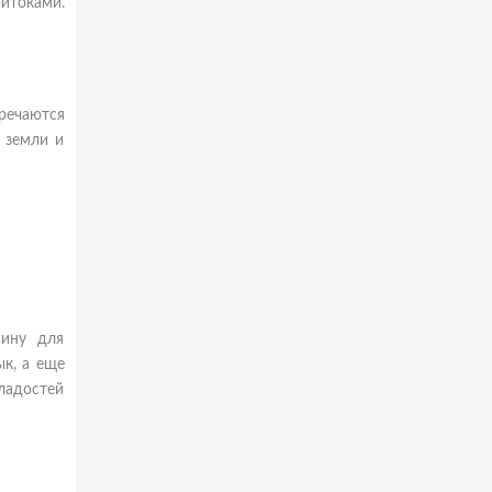
ритоками.
речаются
 земли и
нину для
к, а еще
ладостей