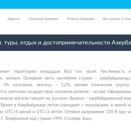
Африка
Северная Америка
Южная Америка
Австралия и Оке
, туры, отдых и достопримечательности Азерб
имает территорию площадью 86,6 тыс. кв.км. Численность н
лн. человек. Основная часть населения страны – азербайджанцы.
о 3% населения, лезгины – 2,2%, прочие этнические группы
тся светским государством, основная религия – ислам. Официальн
многие жители говорят на русском. Валюта – азербайджанский ман
 Время в Азербайджане летом совпадает с московским, а зимой о
ояс UTC+4 зимой и UTC+3 летом. Сетевое напряжение 220 В при ч
, F. Телефонный код страны +994. Столица: Баку.