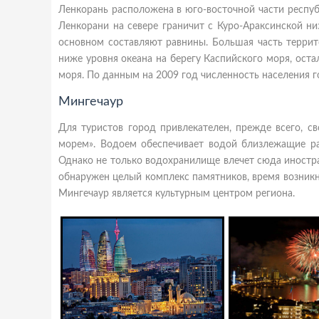
Ленкорань расположена в юго-восточной части респуб
Ленкорани на севере граничит с Куро-Араксинской ни
основном составляют равнины. Большая часть террит
ниже уровня океана на берегу Каспийского моря, оста
моря. По данным на 2009 год численность населения г
Мингечаур
Для туристов город привлекателен, прежде всего, 
морем». Водоем обеспечивает водой близлежащие рай
Однако не только водохранилище влечет сюда иностра
обнаружен целый комплекс памятников, время возникнов
Мингечаур является культурным центром региона.