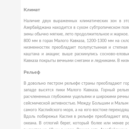
Климат
Наличие двух выраженных климатических зон в эт
Азербайджана находится в сухом субтропическом поя
зимы обычно мягкие, лето продолжительное и жаркое. 
800 мм в горах Малого Кавказа, 1200-1300 мм на ск
низменностях преобладает полупустынная и степная 
каштана и акации; выше раскинулись сосново-еловы
Кавказа покрыты вечными снегами и ледниками. В низ
Рельеф
В довольно пестром рельефе страны преобладают гор
западе высятся пики Малого Кавказа. Горный релье
расчлененных глубокими ущельями и широкими речным
сейсмической активностью. Между Большим и Малым К
самого Каспийского моря, а на юго-востоке переходящ
Вдоль побережья Каспия в рельефе преобладают впа
океана. В отлогий берег, который более или менее р