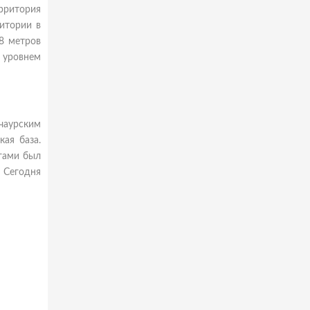
ерритория
ритории в
8 метров
д уровнем
чаурским
ая база.
огами был
. Сегодня