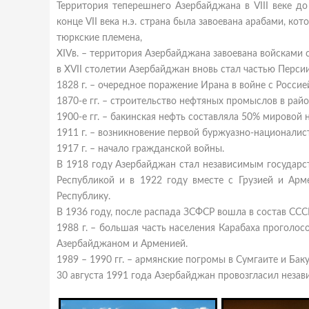
Территория теперешнего Азербайджана в VIII веке до
конце VII века н.э. страна была завоевана арабами, к
тюркские племена,
XIVв. – территория Азербайджана завоевана войсками 
в XVII столетии Азербайджан вновь стал частью Персии
1828 г. – очередное поражение Ирана в войне с Росси
1870-е гг. – строительство нефтяных промыслов в райо
1900-е гг. – бакинская нефть составляла 50% мировой
1911 г. – возникновение первой буржуазно-националис
1917 г. – начало гражданской войны.
В 1918 году Азербайджан стал независимым государс
Республикой и в 1922 году вместе с Грузией и Ар
Республику.
В 1936 году, после распада ЗСФСР вошла в состав ССС
1988 г. – большая часть населения Карабаха проголо
Азербайджаном и Арменией.
1989 – 1990 гг. – армянские погромы в Сумгаите и Бак
30 августа 1991 года Азербайджан провозгласил незав