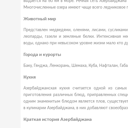
выдается на 60 км в море. Речная сеть Азербайджана
Многочисленные озера имеют чаще всего ледниковое 
Животный мир
Представлен медведями, оленями, лисами, сусликами
леопарды, газели и земляные белки. Интенсивная н
воды, однако при невысоком уровне жизни мало кто д
Города и курорты
Баку, Гянджа, Ленкорань, Шемаха, Куба, Нафталан, Габ
Кухня
Азербайджанская кухня считается одной из самы
приготовления различных блюд, приправленных спец
одним знаменитым блюдом является плов, существует
в кулинарии Азербайджана, в них добавляют своеобразн
Краткая история Азербайджана