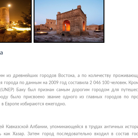
а
ним из древнейших городов Востока, а по количеству проживающ
 города по данным на 2009 год составила 2 046 100 человек. Кром
(UNEP) Баку был признан самым дорогим городом для путеше
роду было присвоено звание одного из главных городов по пр
в Европе избираются ежегодно.
ей Кавказской Албании, упоминающейся в трудах античных истори
ь как Хазар. Затем город последовательно входил в состав гос