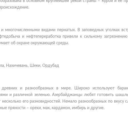
 образована в основном крупнейшей рекой страны – Курой и ее п
происхождение.
 и многочисленными видами пернатых. В заповедных уголках вст
ефтедобыча и нефтепереработка привели к сильному загрязнению
умает об охране окружающей среды.
ала, Нахичевань, Шеки, Ордубад
х древних и разнообразных в мире. Широко используют бара
иями и различной зеленью. Азербайджанцы любят готовить шашлы
 несколько его разновидностей. Немало разнообразных по вкусу с
ые пряности – орехи, мак, кардамон, имбирь и другие.