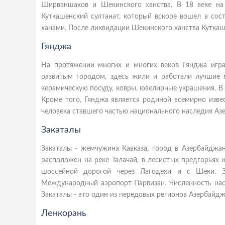
Ширваншахов и Шекинского ханства. В 18 веке на
Куткашенский султанат, который вскоре вошел в сос
ханами. После ликвидации Шекинского ханства Куткаш
Гянджа
На протяжении многих и многих веков Гянджа игр
развитым городом, здесь жили и работали лучшие м
керамическую посуду, ковры, ювелирные украшения. В 
Кроме того, Гянджа является родиной всемирно изве
человека ставшего частью национального наследия Аз
Закаталы
Закаталы - жемчужина Кавказа, город в Азербайджан
расположен на реке Талачай, в лесистых предгорьях 
шоссейной дорогой через Лагодехи и с Шеки. З
Международный аэропорт Парвизан. Численность насе
Закаталы - это один из передовых регионов Азербайдж
Ленкорань