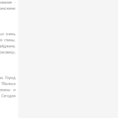
ование -
кинскими
ыл очень
з глины,
байджана.
асавиц»,
а. Город
с Тбилиси
локаны и
 Сегодня