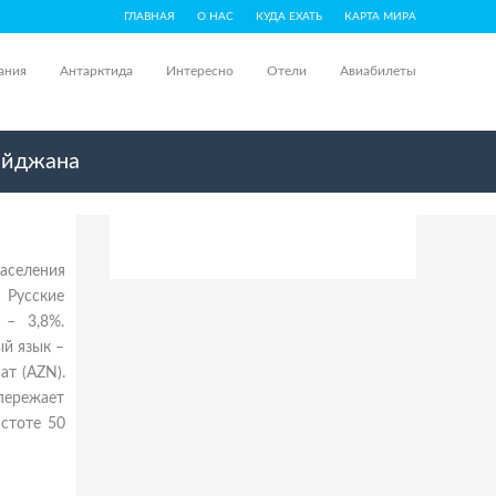
ГЛАВНАЯ
О НАС
КУДА ЕХАТЬ
КАРТА МИРА
ания
Антарктида
Интересно
Отели
Авиабилеты
айджана
аселения
 Русские
 – 3,8%.
ый язык –
ат (AZN).
пережает
астоте 50