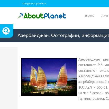
info@about-planet.ru
Европа
Азия
Азербайджан. Фотографии, информация
Азербайджан зан
составляет 9,6 м
составляют окол
Азербайджан являе
азербайджанский, 
100 AZN = $65.61.
на час. Часовой п
Гц, типы розеток C