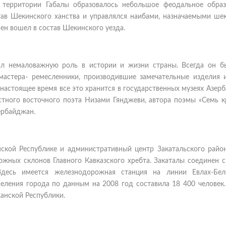
 территории Габалы образовалось небольшое феодальное образ
тав Шекинского ханства и управлялся наибами, назначаемыми ше
ен вошел в состав Шекинского уезда.
ал немаловажную роль в истории и жизни страны. Всегда он б
астера- ремесленники, производившие замечательные изделия и
настоящее время все это хранится в государственных музеях Азер
стного восточного поэта Низами Гянджеви, автора поэмы «Семь кр
ербайджан.
ской Республике и административный центр Закатальского район
южных склонов Главного Кавказского хребта. Закаталы соединен 
десь имеется железнодорожная станция на линии Евлах-Бе
ления города по данным на 2008 год составила 18 400 человек.
анской Республики.