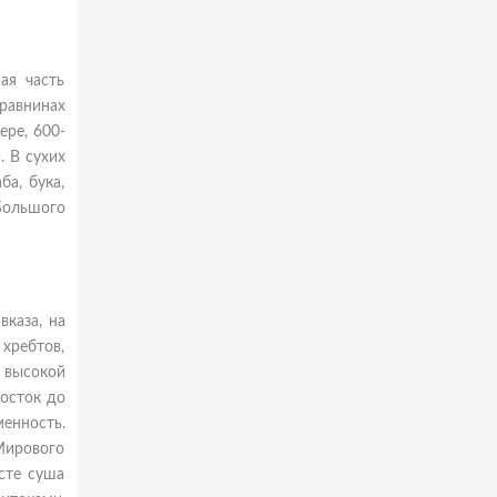
ая часть
равнинах
ере, 600-
 В сухих
а, бука,
Большого
каза, на
хребтов,
 высокой
осток до
менность.
Мирового
есте суша