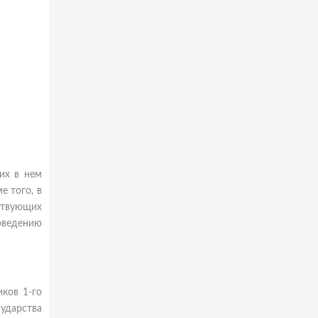
их в нем
е того, в
ствующих
оведению
ков 1-го
ударства