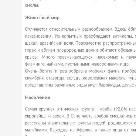
смолы.
Животный мир
Отличается относительным разнообразием. Здесь оби
исчезновения. Из копытных преобладают антилопы, га
шакал, аравийский волк. Повсеместно распространены
горах и вблизи плодородных долин обитают обезьяны
крысы. Много пресмыкающихся, насекомых и пауко
фламинго, чайками, пустынными жаворонками и др.
Очень богата и разнообразна морская фауна приб
скумбрия, ставрида, сельдь, королевская макрель, т
представлены различные виды акул, барракуды, дельфи
Население
Самая крупная этническая группа – арабы (92,8% на
европейцы и евреи. В Сане часть арабов смешались с
расселены значительные группы людей, родившихся в
малайками. Выходцы из Африки, а также лица от с