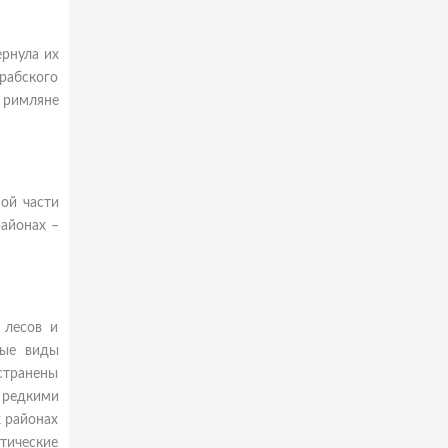
ернула их
рабского
е римляне
ой части
районах –
 лесов и
ные виды
странены
 редкими
х районах
тические