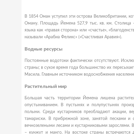
В 1854 Оман уступил эти острова Великобритании, кот
Оману. Площадь Йемена 527,9 тыс. кв. км. Столица 
языка как «правая сторона» или «счастье», «благоден
называли «Арабиа Феликс» («Счастливая Аравия»).
Водные ресурсы
Постоянные водотоки фактически отсутствуют. Исклю
страны; в сухое время года большинство их пересыхае
Масила. Главным источником водоснобжения населенн
Растительный мир
Большая часть территории Йемена лишена растител
опустыниванием. В пустынях и полупустынях произ
полыни. Среди кустарников преобладают акации, ве
тамариски. В прибрежной зоне, занятой песками и 
вечнозелеными лесами и кустарниковыми зарослями. В
– кунжут и манго. На востоке страны встречаются 