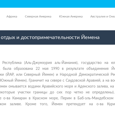
Африка
Северная Америка
Южная Америка
Австралия и Оке
, отдых и достопримечательности Йемена
 Республика (Аль-Джумхурия аль-Йамания), государство на юг
а, была образована 22 мая 1990 в результате объединения Й
ики (ЙАР, или Северный Йемен) и Народной Демократической Ре
Южный Йемен). Граничит на севере с Саудовской Аравией, а на во
мен омывается водами Аравийского моря и Аденского залива, на 
екоторые участки границы до сих пор четко не определены)
е о-ва Камаран в Красном море, Перим в Баб-эль-Мандебском 
ком заливе. Кроме того, Йемен претендует на о-ва Курия