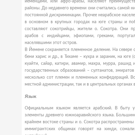
йеменцами, или афро-арабы, населяют преимущес
районы. До недавнего времени они считались самой н
постоянной дискриминации. Прочее неарабское населе
в основном в крупных городах на юге страны и по
составляют сокотрийцы, жители о. Сокотра. Они п
арабов с индийцами, эфиопами, греками, португа
населявшими этот остров.
В Йемене сохраняется племенное деление. На севере
бени харис и др., в Тихаме – кухра и зараник, на юге (
куайти, сайар, катири, авамир, махра, мурра, раши
государственных образований – султанатов, эмирато
несколько сот племен и племенных конфедераций. В
местной администрации, так и в центральных органах в
Язык
Официальным языком является арабский. В быту у
элементы древнего южноаравийского языка. Большинст
крайнем востоке страны и о. Сокотра распространены
иммигрантских общинах говорят на хинди, сомали