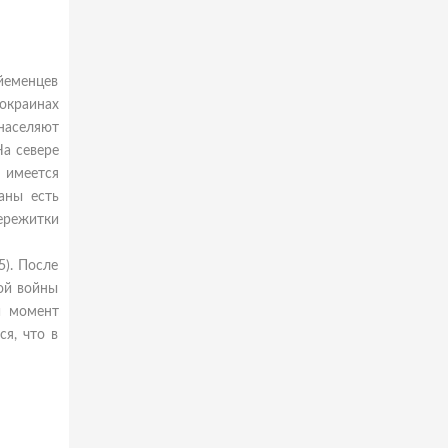
йеменцев
окраинах
населяют
На севере
 имеется
аны есть
ережитки
5). После
ой войны
й момент
я, что в