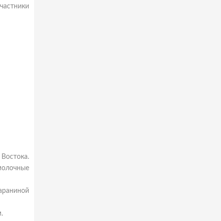
частники
 Востока.
молочные
бараниной
.