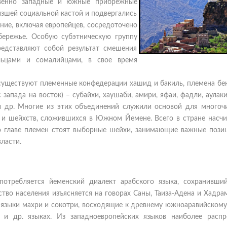
твенно западные и южные прибрежные
изшей социальной кастой и подвергались
ние, включая европейцев, сосредоточено
бережье. Особую субэтническую группу
редставляют собой результат смешения
льцами и сомалийцами, в свое время
 существуют племенные конфедерации хашид и бакиль, племена бен
с запада на восток) – субайхи, хаушаби, амири, яфаи, фадли, аулаки
д и др. Многие из этих объединений служили основой для многоч
в и шейхств, сложившихся в Южном Йемене. Всего в стране насчи
о главе племен стоят выборные шейхи, занимающие важные позиц
ласти.
потребляется йеменский диалект арабского языка, сохранивши
во населения изъясняется на говорах Саны, Таиза-Адена и Хадра
 языки махри и сокотри, восходящие к древнему южноаравийскому
 и др. языках. Из западноевропейских языков наиболее распр