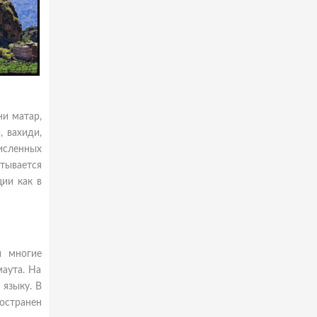
и матар,
, вахиди,
исленных
тывается
ии как в
й многие
маута. На
 языку. В
остранен