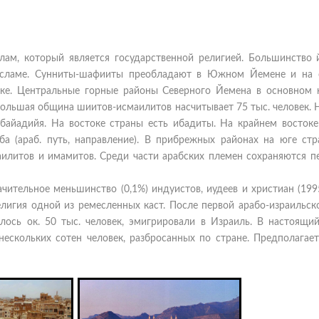
ам, который является государственной религией. Большинство 
 исламе. Сунниты-шафииты преобладают в Южном Йемене и на 
рке. Центральные горные районы Северного Йемена в основном 
ольшая община шиитов-исмаилитов насчитывает 75 тыс. человек. 
айадийя. На востоке страны есть ибадиты. На крайнем востоке
а (араб. путь, направление). В прибрежных районах на юге стр
илитов и имамитов. Среди части арабских племен сохраняются п
чительное меньшинство (0,1%) индуистов, иудеев и христиан (199
лигия одной из ремесленных каст. После первой арабо-израильск
лось ок. 50 тыс. человек, эмигрировали в Израиль. В настоящи
ескольких сотен человек, разбросанных по стране. Предполагаетс