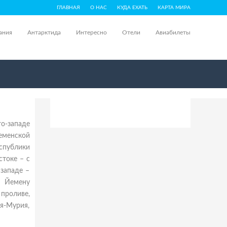
ГЛАВНАЯ
О НАС
КУДА ЕХАТЬ
КАРТА МИРА
ания
Антарктида
Интересно
Отели
Авиабилеты
о-западе
еменской
спублики
стоке – с
западе –
. Йемену
проливе,
-Мурия,