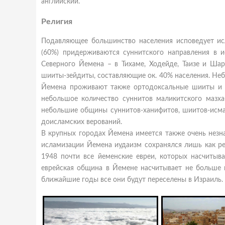
английский.
Религия
Подавляющее большинство населения исповедует исл
(60%) придерживаются суннитского направления в
Северного Йемена – в Тихаме, Ходейде, Таизе и Ша
шииты-зейдиты, составляющие ок. 40% населения. Неб
Йемена проживают также ортодоксальные шииты и б
небольшое количество суннитов маликитского мазхаб
небольшие общины суннитов-ханифитов, шиитов-исма
доисламских верований.
В крупных городах Йемена имеется также очень незна
исламизации Йемена иудаизм сохранялся лишь как ре
1948 почти все йеменские евреи, которых насчитыва
еврейская община в Йемене насчитывает не больше н
ближайшие годы все они будут переселены в Израиль.