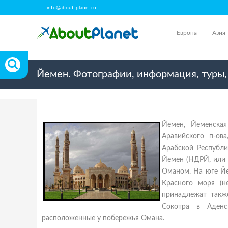
info@about-planet.ru
Европа
Азия
Йемен. Фотографии, информация, туры
Йемен, Йеменская
Аравийского п-ов
Арабской Республ
Йемен (НДРЙ, или 
Оманом. На юге Йе
Красного моря (н
принадлежат такж
Сокотра в Аденс
расположенные у побережья Омана.