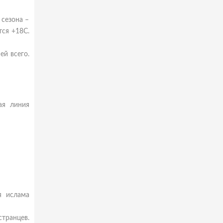
 сезона –
тся +18С.
ей всего.
ая линия
я ислама
транцев.