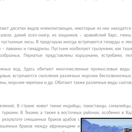
тают десятки видов млекопитающих, некоторые из них находятся 
зели, дикий осел-онагр, из хищников – аравийский барс, гиена,
 пустынные лисы. В предгорьях иногда встречаются гепарды и ле
 – павианы и гамадрилы. Пустыни изобилуют грызунами, как тушк
образных. Пернатые представлены коршунами, ястребами, пел
режных вод. Здесь обитают многочисленные промысловые виды 
унцовые, встречаются скопления различных морских беспозвоночны
ны, морские черепахи и др. Обитают также различные виды скатов
селения). В стране живут также индийцы, пакистанцы, сомалийцы,
 турками. В Тихаме, а также в восточных районах, особенно в
Хад
 результате смешанных браков арабов с
мешенных браков между африканцами и