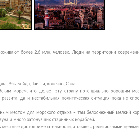
роживают более 2,6 млн. человек. Люди на территории современ
, Эль-Бейда, Таиз, и, конечно, Сана.
ским морем, что делает эту страну потенциально хорошим ме
развита, да и нестабильная политическая ситуация пока не спос
ичным местом для морского отдыха – там белоснежный мелкий ко
фауна и много затонувших старинных кораблей.
ь местные достопримечательности, а также с религиозными целями