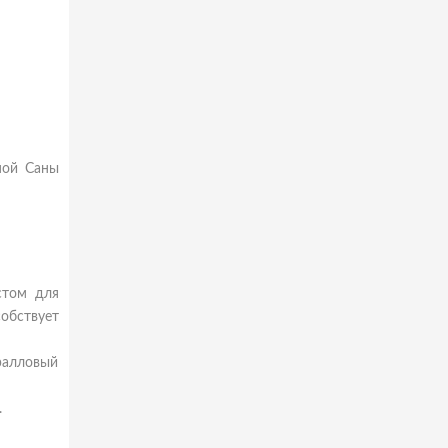
ной Саны
стом для
обствует
ралловый
.