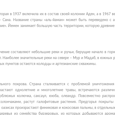
орая в 1937 включила их в состав своей колонии Аден, а в 1967 в
– Сана. Название страны «аль-йаман» может быть переведено с а
ствие». Йемен занимает большую часть территории, которую древни
чение составляют небольшие реки и ручьи, берущие начало в горн
т. Наиболее значительные реки на севере – Мур и Мадаб, в южных 
ых пунктов остаются колодцы и артезианские скважины.
ьного покрова. Страна сталкивается с проблемой уничтожения
растают однолетние и многолетние травы, встречаются различ
рблюжья колючка, саксаул, ююба, олеандр. Повсеместно распро
солончаками, растут галофитовые растения. Предгорья покрыты
 оазисах произрастают финиковая и кокосовая пальмы, в отдельны
деревья из семейства бурзеровых, из которых добываются арома