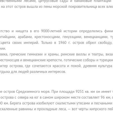
евственными лесами, цитрусовые сады и банановые плантации
 на этот остров вышла из пены морской покровительница всех вл
атство и нищета в его 9000-летней истории определялись фини
нтийцами, арабами, крестоносцами, генуэзцами, венецианцами, т
цвета своих империй. Только в 1960 г. остров обрел свободу,
нии.
века, греческие гимназии и храмы, римские виллы и театры, виза
стоносцев и венецианские крепости, готические соборы и турецки
тер острова, где сочетаются красота и покой, древняя культура
тдыха для людей различных интересов.
е остров Средиземного моря. При площади 9251 кв. км он имеет
острова с севера на юг в самом широком месте составляет 96 км, 
80 км. Берега острова изобилуют скалистыми утесами и песчаными
скаленные равнины и прохладные леса, — вот черты кипрского пей