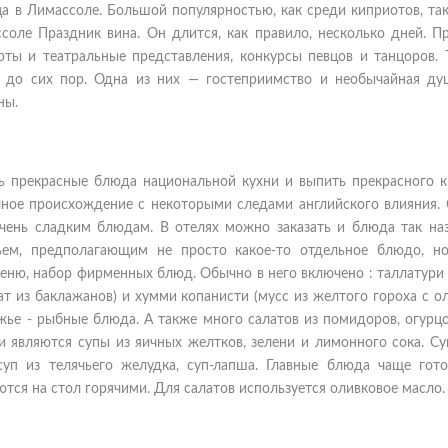
а в Лимассоле. Большой популярностью, как среди киприотов, та
соле Праздник вина. Он длится, как правило, несколько дней. П
рты и театральные представления, конкурсы певцов и танцоров. 
я до сих пор. Одна из них — гостеприимство и необычайная ду
ны.
ь прекрасные блюда национальной кухни и выпить прекрасного к
чное происхождение с некоторыми следами английского влияния. 
чень сладким блюдам. В отелях можно заказать и блюда так на
ньем, предполагающим не просто какое-то отдельное блюдо, н
меню, набор фирменных блюд. Обычно в него включено : таллатури 
лат из баклажанов) и хумми копанисти (мусс из желтого гороха с 
жье - рыбные блюда. А также много салатов из помидоров, огурцо
и являются супы из яичных желтков, зелени и лимонного сока. С
суп из телячьего желудка, суп-лапша. Главные блюда чаще гото
тся на стол горячими. Для салатов используется оливковое масло.