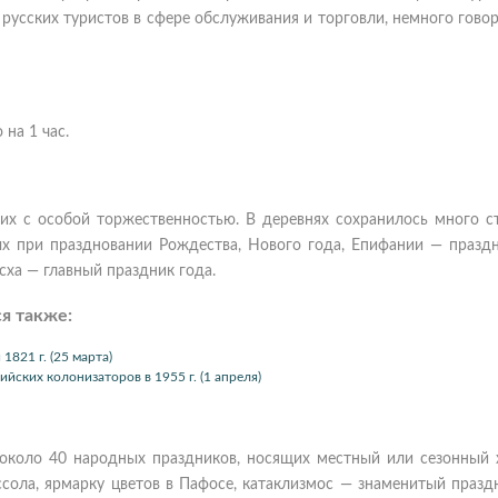
русских туристов в сфере обслуживания и торговли, немного гово
на 1 час.
их с особой торжественностью. В деревнях сохранилось много с
х при праздновании Рождества, Нового года, Епифании — праздн
сха — главный праздник года.
я также:
821 г. (25 марта)
ских колонизаторов в 1955 г. (1 апреля)
около 40 народных праздников, носящих местный или сезонный х
ссола, ярмарку цветов в Пафосе, катаклизмос — знаменитый празд