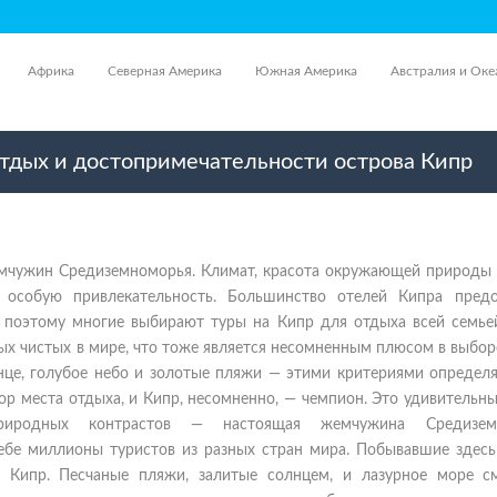
Африка
Северная Америка
Южная Америка
Австралия и Оке
отдых и достопримечательности острова Кипр
емчужин Средиземноморья. Климат, красота окружающей природы
 особую привлекательность. Большинство отелей Кипра предо
, поэтому многие выбирают туры на Кипр для отдыха всей семье
ых чистых в мире, что тоже является несомненным плюсом в выбор
нце, голубое небо и золотые пляжи — этими критериями определя
р места отдыха, и Кипр, несомненно, — чемпион. Это удивительн
риродных контрастов — настоящая жемчужина Средиземн
ебе миллионы туристов из разных стран мира. Побывавшие здесь 
о, Кипр. Песчаные пляжи, залитые солнцем, и лазурное море с