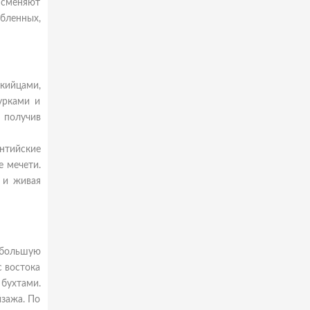
 сменяют
юбленных,
кийцами,
урками и
 получив
нтийские
е мечети.
 и живая
 большую
с востока
 бухтами.
зажа. По