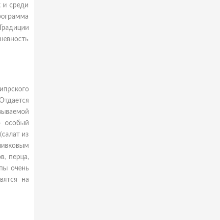
к и среди
рограмма
Традиции
шевность
ипрского
Отдается
зываемой
о особый
(салат из
оливковым
в, перца,
упы очень
вятся на