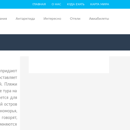
ГЛАВНАЯ
О НАС
КУДА ЕХАТЬ
КАРТА МИРА
ания
Антарктида
Интересно
Отели
Авиабилеты
 придают
ставляет
й. Пляжи
е тура на
ется для
ый остров
оморья,
говорят,
меняются