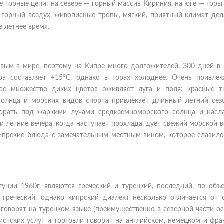
е горные цепи: на севере — горный массив Кириния, на юге — горы
горный воздух, живописные тропы, мягкий, приятный климат дел
 летнее время.
вым в мире, поэтому на Кипре много долгожителей. 300 дней в 
ра составляет +15°C, однако в горах холоднее. Очень привлек
ое множество диких цветов оживляет луга и поля: красные т
солнца и морских видов спорта привлекает длинный летний сезо
горать под жаркими лучами средиземноморского солнца и насл
летние вечера, когда наступает прохлада, дует свежий морской в
ипрские блюда с замечательным местным вином, которое славило
ции 1960г. являются греческий и турецкий, последний, по объ
 греческий, однако кипрский диалект несколько отличается от 
 говорят на турецком языке (преимущественно в северной части ос
истских услуг и торговли говорит на английском, немецком и фра