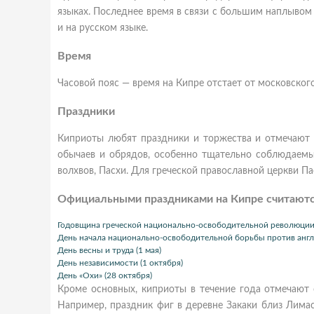
языках. Последнее время в связи с большим наплывом 
и на русском языке.
Время
Часовой пояс — время на Кипре отстает от московского 
Праздники
Киприоты любят праздники и торжества и отмечают 
обычаев и обрядов, особенно тщательно соблюдаемы
волхвов, Пасхи. Для греческой православной церкви Па
Официальными праздниками на Кипре считаютс
Годовщина греческой национально-освободительной революции 1
День начала национально-освободительной борьбы против англий
День весны и труда (1 мая)
День независимости (1 октября)
День «Охи» (28 октября)
Кроме основных, киприоты в течение года отмечают 
Например, праздник фиг в деревне Закаки близ Лима