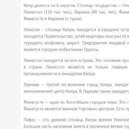
Кипр делится на 6 округов. Столица государства — Ник
Лимассол (130 тыс. чел.), Ларнака (80 тыс. чел.), Фам
Фамагуста и Кирения (у турок).
Никосия – столица Кипра, находится в середине ост
находится Правительство, штаб-квартиры консульств и
турецкого конфликта закрыт. Предприятия пищевой 
является городом-побратимом Одессы.
Лимассол находится на юге острова. Это основная пр
в стране. Лимассол является не только главны
промышленности и виноделия Кипра.
Ларнака — третий по величине город Кипра, находи
экономический центр Кипра. В Ларнаке также находит
Фамагуста — один из богатейших городов мира. Это г
Фамагуста является важным торговым центром. Есть 
Пафос — это древняя столица Кипра времен Римског
Большая часть населения занята в различных ветвях ту