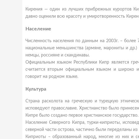
Кирения — один из лучших прибрежных курортов Кип
давно оценили всю красоту и умиротворенность Кирени
Население
Численность населения по данным на 2003г. – более 7
национальные меньшинства (армяне, марониты и др.) 
немцы, россияне и скандинавы.
Официальным языком Республики Кипр является грече
считается вторым официальным языком и широко ис
говорит на родном языке.
Культура
Страна расколота на греческую и турецкую этническ
исповедуют православие. Христианство было принесен
Кипре было создано первое христианское государство.
Население Северного Кипра, турки-киприоты, испове
северной части острова, частично были переделаны из
Киприоты – образованный народ, многие из них и се