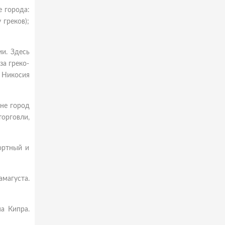
е города:
 греков);
и. Здесь
за греко-
 Никосия
ине город
орговли,
ортный и
амагуста.
а Кипра.