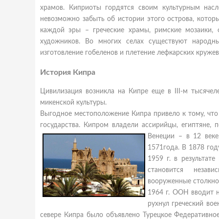
храмов. Киприоты гордятся своим культурным насл
невозможно забыть об истории этого острова, кото
каждой эры – греческие храмы, римские мозаики, ф
художников. Во многих селах существуют народны
изготовление гобеленов и плетение лефкарских кружев
История Кипра
Цивилизация возникла на Кипре еще в III-м тысячеле
микенской культуры.
Выгодное местоположение Кипра привело к тому, что
государства. Кипром владели ассирийцы, египтяне, п
Венеции
– в 12 веке
1571года. В 1878 го
1959 г. в результат
становится незави
вооруженные столкнов
1964 г. ООН вводит н
рухнул греческий вое
севере Кипра было объявлено Турецкое Федеративное 