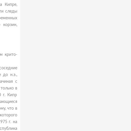
а Кипре,
ти следы
ременных
 корзин,
ом крито-
соседние
 до н.э.,
ачиная с
только в
 г. Кипр
ающиеся
му, что в
 которого
975 г. на
еспублика