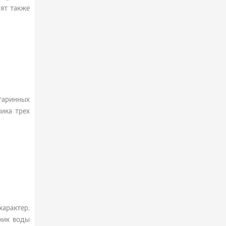
рят также
таринных
ика трех
арактер.
ник воды