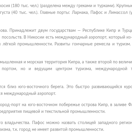
осия (180 тыс. чел.) (разделена между греками и турками). Крупны
агуста (40 тыс. чел.). Главные порты: Ларнака, Пафос и Лимассол (у
рова. Принадлежит двум государствам — Республике Кипр и Турци
 посольств. В Никосии есть международный аэропорт, который из-
и лёгкой промышленности. Развиты гончарные ремесла и туризм.
омышленная и морская территория Кипра, а также второй по велич
м портом, но и ведущим центром туризма, международной т
тся близ юго-восточного берега. Это быстро развивающийся кур
ся международный аэропорт.
ород-порт на юго-восточном побережье острова Кипр, в заливе Ф
предприятия пищевой и текстильной промышленности.
о владычества. Пафос можно назвать столицей западного регион
ризма, т.к. город не имеет развитой промышленности.