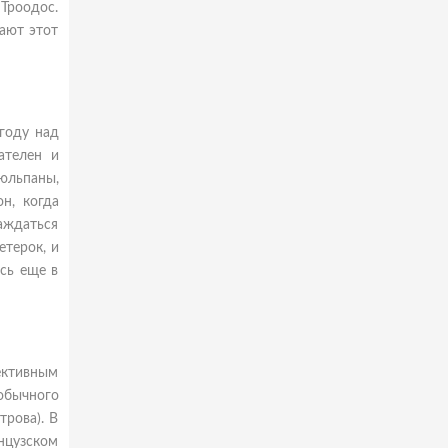
 Троодос.
ают этот
году над
ателен и
юльпаны,
н, когда
аждаться
етерок, и
сь еще в
ективным
обычного
трова). В
нцузском