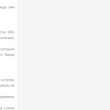
люди уже
иоты 18%,
нгличане,
 который
го Кипра
острова,
риков, на
деревнях
а стенах