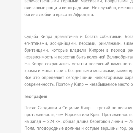
величественными горными массивами, покрытыми д
оливковые рощи и виноградники. Не случайно, именно
богиня любви и красоты Афродита.
Судьба Кипра драматична и богата событиями. Бог
египтянами, ассирийцами, персами, римлянами, виза
британцами, которые владели Кипром в период рас
независимость и перестав быть колонией Великобрита
На Кипре сохранились остатки поселений каменного 
храмы и монастыри с бесценными мозаиками, замки кре
Все это определяет сегодняшний неповторимый харак
современность. Поэтому Кипр — незабываемое место о
География
После Сардинии и Сицилии Кипр — третий по величин
протяженность, чем Корсика или Крит. Протяженность 
на запад — 224 км, общая длина береговой линии — 7
Поля, плодородные долины и острые вершины гор, ра