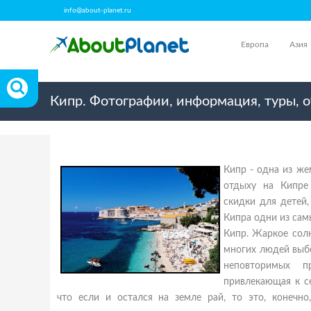
info@about-planet.ru
Европа
Азия
Кипр. Фотографии, информация, туры, 
Кипр - одна из ж
отдыху на Кипре
скидки для детей
Кипра одни из сам
Кипр. Жаркое сол
многих людей выбо
неповторимых п
привлекающая к с
что если и остался на земле рай, то это, конечн