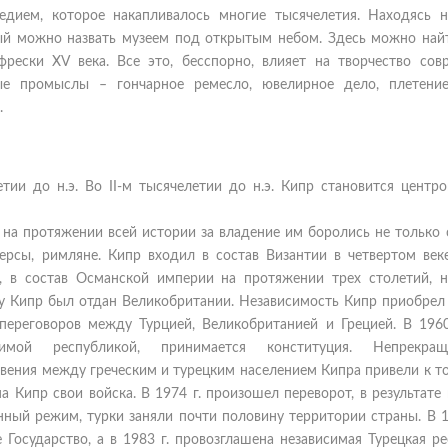
едием, которое накапливалось многие тысячелетия. Находясь н
рый можно назвать музеем под открытым небом. Здесь можно най
рески XV века. Все это, бесспорно, влияет на творчество сов
е промыслы – гончарное ремесло, ювелирное дело, плетение
.
тии до н.э. Во II-м тысячелетии до н.э. Кипр становится центр
 на протяжении всей истории за владение им боролись не только 
ерсы, римляне. Кипр входил в состав Византии в четвертом веке
, в состав Османской империи на протяжении трех столетий, н
ду Кипр был отдан Великобритании. Независимость Кипр приобрел 
е переговоров между Турцией, Великобританией и Грецией. В 1960
симой республикой, принимается конституция. Непрекращ
ения между греческим и турецким населением Кипра привели к то
а Кипр свои войска. В 1974 г. произошел переворот, в результате
нный режим, турки заняли почти половину территории страны. В 1
Государство, а в 1983 г. провозглашена независимая Турецкая р