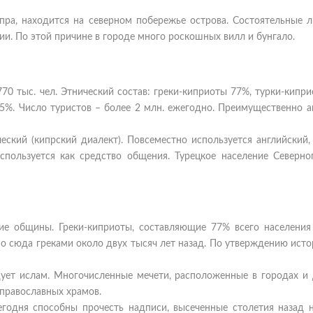
ра, находится на северном побережье острова. Состоятельные 
и. По этой причине в городе много роскошных вилл и бунгало.
70 тыс. чел. Этнический состав: греки-киприоты 77%, турки-кипр
5%. Число туристов – более 2 млн. ежегодно. Преимущественно а
ский (кипрский диалект). Повсеместно используется английский,
пользуется как средство общения. Турецкое население Северно
ие общины. Греки-киприоты, составляющие 77% всего населения 
о сюда греками около двух тысяч лет назад. По утверждению исто
дует ислам. Многочисленные мечети, расположенные в городах и 
 православных храмов.
годня способны прочесть надписи, высеченные столетия назад н