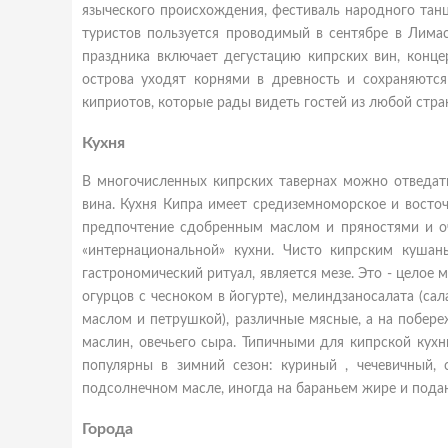
языческого происхождения, фестиваль народного танц
туристов пользуется проводимый в сентябре в Лимас
праздника включает дегустацию кипрских вин, конце
острова уходят корнями в древность и сохраняютс
киприотов, которые рады видеть гостей из любой стра
Кухня
В многочисленных кипрских тавернах можно отведат
вина. Кухня Кипра имеет средиземноморское и восто
предпочтение сдобренным маслом и пряностями и о
«интернациональной» кухни. Чисто кипрским куша
гастрономический ритуал, является мезе. Это - целое 
огурцов с чесноком в йогурте), мелиндзаносалата (са
маслом и петрушкой), различные мясные, а на побере
маслин, овечьего сыра. Типичными для кипрской кухн
популярны в зимний сезон: куриный , чечевичный, 
подсолнечном масле, иногда на бараньем жире и подаю
Города