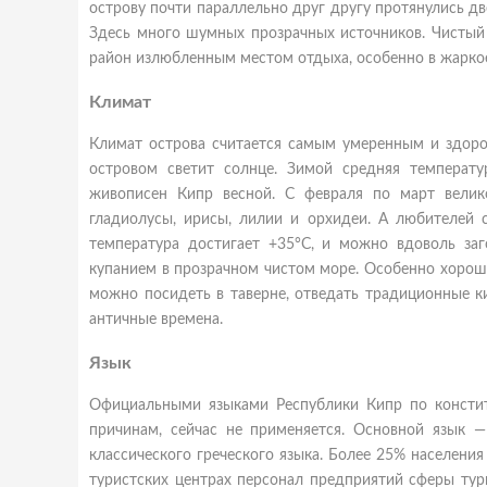
острову почти параллельно друг другу протянулись дв
Здесь много шумных прозрачных источников. Чистый 
район излюбленным местом отдыха, особенно в жаркое
Климат
Климат острова считается самым умеренным и здоро
островом светит солнце. Зимой средняя температу
живописен Кипр весной. С февраля по март велик
гладиолусы, ирисы, лилии и орхидеи. А любителей 
температура достигает +35°C, и можно вдоволь за
купанием в прозрачном чистом море. Особенно хороши 
можно посидеть в таверне, отведать традиционные к
античные времена.
Язык
Официальными языками Республики Кипр по конститу
причинам, сейчас не применяется. Основной язык —
классического греческого языка. Более 25% населения
туристских центрах персонал предприятий сферы тур