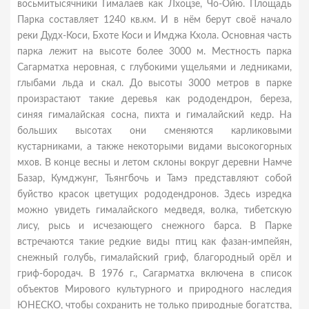
восьмитысячники Гималаев как Лхоцзе, Чо-Ойю. Площадь
Парка составляет 1240 кв.км. И в нём берут своё начало
реки Дудх-Коси, Бхоте Коси и Имджа Кхола. Основная часть
парка лежит на высоте более 3000 м. Местность парка
Сагарматха неровная, с глубокими ущельями и ледниками,
глыбами льда и скал. До высоты 3000 метров в парке
произрастают такие деревья как рододендрон, береза,
синяя гималайская сосна, пихта и гималайский кедр. На
больших высотах они сменяются карликовыми
кустарниками, а также некоторыми видами высокогорных
мхов. В конце весны и летом склоны вокруг деревни Намче
Базар, Кумджунг, Тьянгбочь и Тамэ представляют собой
буйство красок цветущих рододендронов. Здесь изредка
можно увидеть гималайского медведя, волка, тибетскую
лису, рысь и исчезающего снежного барса. В Парке
встречаются такие редкие виды птиц как фазан-импейян,
снежный голубь, гималайский гриф, благородный орёл и
гриф-бородач. В 1976 г., Сагарматха включена в список
объектов Мирового культурного и природного наследия
ЮНЕСКО, чтобы сохранить не только природные богатства,