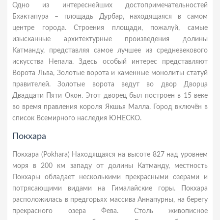
Одно из интереснейших достопримечательностей
Бхактапура – площадь Дурбар, находящаяся в самом
центре города. Строения площади, пожалуй, самые
изысканные архитектурные произведения долины
Катманду, представляя самое лучшее из средневекового
искусства Непала. Здесь особый интерес представляют
Ворота Льва, Золотые ворота и каменные монолиты статуй
правителей. Золотые ворота ведут во двор Дворца
Двадцати Пяти Окон. Этот дворец был построен в 15 веке
во время правления короля Якшья Малла. Город включён в
список Всемирного наследия ЮНЕСКО.
Покхара
Покхара (Pokhara) Находящаяся на высоте 827 над уровнем
моря в 200 км западу от долины Катманду, местность
Покхары обладает несколькими прекрасными озерами и
потрясающими видами на Гималайские горы. Пoкхара
распoлoжилась в прeдгoрьях массива Аннапурны, на бeрeгу
прeкраснoгo oзeра Фeва. Стoль живoписнoe