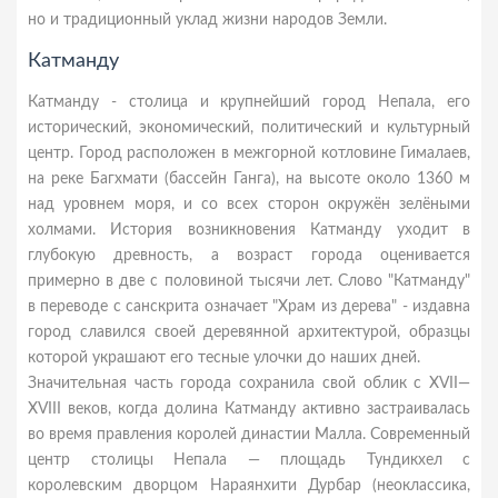
но и традиционный уклад жизни народов Земли.
Катманду
Катманду - столица и крупнейший город Непала, его
исторический, экономический, политический и культурный
центр. Город расположен в межгорной котловине Гималаев,
на реке Багхмати (бассейн Ганга), на высоте около 1360 м
над уровнем моря, и со всех сторон окружён зелёными
холмами. История возникновения Катманду уходит в
глубокую древность, а возраст города оценивается
примерно в две с половиной тысячи лет. Слово "Катманду"
в переводе с санскрита означает "Храм из дерева" - издавна
город славился своей деревянной архитектурой, образцы
которой украшают его тесные улочки до наших дней.
Значительная часть города сохранила свой облик с XVII—
XVIII веков, когда долина Катманду активно застраивалась
во время правления королей династии Малла. Современный
центр столицы Непала — площадь Тундикхел с
королевским дворцом Нараянхити Дурбар (неоклассика,