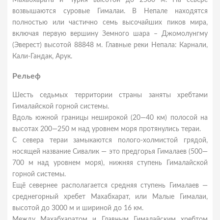
Махабхарата и Чурия высотой до 2500 м. На севере
возвышаются суровые Гималаи. В Непале находятся
полностью или частично семь высочайших пиков мира,
включая первую вершину Земного шара – Джомолунгму
(Эверест) высотой 88848 м. Главные реки Непала: Карнали,
Кали-Гандак, Арук.
Рельеф
Шесть седьмых территории страны заняты хребтами
Гималайской горной системы.
Вдоль южной границы неширокой (20—40 км) полосой на
высотах 200—250 м над уровнем моря протянулись тераи.
С севера тераи замыкаются полого-холмистой грядой,
носящей название Сивалик — это предгорья Гималаев (500—
700 м над уровнем моря), нижняя ступень Гималайской
горной системы.
Ещё севернее располагается средняя ступень Гималаев —
среднегорный хребет Махабхарат, или Малые Гималаи,
высотой до 3000 м и шириной до 16 км.
Между Махабхаратом и Главным Гималайским хребтом