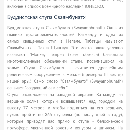
ныне составляющих гордость Патана и всего Непала. Город
включён в список Всемирного наследия ЮНЕСКО.
Буддистская ступа Сваямбунатх
Буддистская ступа Сваямбунатх (Swayambhunath) Одна из
главных достопримечательностей Катманду и одна из
самых священных ступ в Непале. Тибетцы называют
Сваямбунатх - Пакпа Щингкун. Это место также условно
называют "Monkey Temple» (храм обезьян) благодаря
многочисленным обезьянним стаям, поселившихся на
холме. Ступа Сваямбунатх – считается древнейшим
религиозным сооружением в Непале (примерно III век до
нашей эры.) Само слово "Сваямбунатх" (Swayambhunath)
означает "создавший сам себя "
Ступа расположена на западной окраине Катманду, на
вершине холма который возвышается над городом на
высоту 77 метров, и чтобы подняться на его вершину,
нужно пройти по 365 ступеням (по числу дней в году),
которые приводят вас прямо к ступе - белоснежной
полусфере, увенчанной золотым конусом и шпилем. На