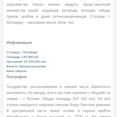
королевства Непал можно увидеть представителей
множества наций: индийцев, китайцев, японцев, тайцев,
греков, арабов и даже латиноамериканцев. Столица: г.
Катманду – население около 2млн. чел.
Информация
Столица: г. Катманду
Площадь: 140 800 км²
Население: 29 330 000 чел.
Валюта: Непальская рупия.
Язык: Непали
География
Государство расположенное в южной части Азиатского
континента. На западе, юге и востоке граничит с Индией, на
севере – с Китаем. Общая площадь 147 181 км2. На юге
страны находится широкая плоская Индо-Гангская равнина.
В центральной части лежат холмы и горные хребты