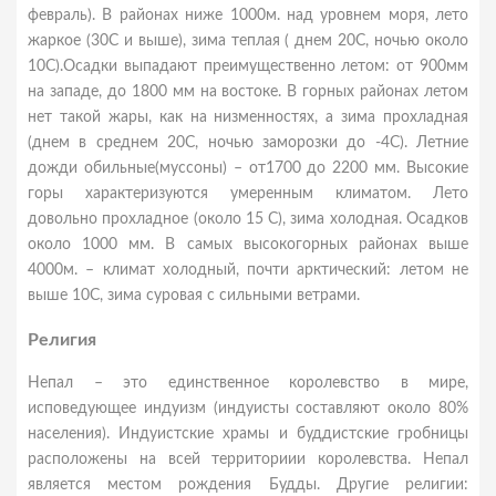
февраль). В районах ниже 1000м. над уровнем моря, лето
жаркое (30С и выше), зима теплая ( днем 20С, ночью около
10С).Осадки выпадают преимущественно летом: от 900мм
на западе, до 1800 мм на востоке. В горных районах летом
нет такой жары, как на низменностях, а зима прохладная
(днем в среднем 20С, ночью заморозки до -4С). Летние
дожди обильные(муссоны) – от1700 до 2200 мм. Высокие
горы характеризуются умеренным климатом. Лето
довольно прохладное (около 15 С), зима холодная. Осадков
около 1000 мм. В самых высокогорных районах выше
4000м. – климат холодный, почти арктический: летом не
выше 10С, зима суровая с сильными ветрами.
Религия
Непал – это единственное королевство в мире,
исповедующее индуизм (индуисты составляют около 80%
населения). Индуистские храмы и буддистские гробницы
расположены на всей территориии королевства. Непал
является местом рождения Будды. Другие религии: