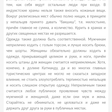
тем, как себя ведут остальные люди при входе. В
индуистские храмы нельзя также вносить кожаные вещи.
Вокруг религиозных мест обычно полно нищих, в принципе
у непальцев принято давать "бакшиш", т.е. милостыню,
причём главное не сумма, а количество. Курить в храмах и
других священных местах не разрешается.
Одежда также должна быть соответственной. Мужчинам
неприлично ходить с голым торсом, и лучше носить брюки,
чем шорты. Женщины обязательно должны ходить в
одежде, прикрывающей целиком и руки, и ноги, причём
носить штаны для женщин считается неприемлемым. Хотя,
конечно, в долине Катманду, да и во многих главных
туристических центрах не могло не сказаться западное
влияние, не стоить злоупотреблять терпимостью непальцев
и носить слишком открытую одежду. Неприличным также
считается любое публичное проявление чувств между
мужчиной и женщиной, даже если они муж и жена.
Старайтесь не обниматься, не целоваться и даже не
держать друг друга за руки в публичных местах.