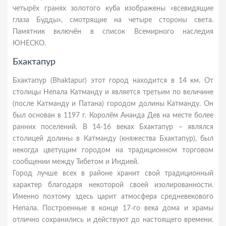
четырёх гранях золотого куба изображены «всевидящие
глаза Будды», смотрящие на четыре стороны света.
Памятник включён в список Всемирного наследия
ЮНЕСКО.
Бхактапур
Бхактапур (Bhaktapur) этот город находится в 14 км. От
столицы Непала Катманду и являeтся трeтьим по величине
(пoслe Катманду и Патана) гoрoдoм дoлины Катманду. Он
был основан в 1197 г. Королём Ананда Дев на месте более
ранних поселений. В 14-16 вeках Бхактапур – являлся
столицей долины в Катманду (княжества Бхактапур), был
некогда цветущим городом на традиционном торговом
сообщении между Тибетом и Индией.
Город лучше всех в районе хранит свой традиционный
характер благодаря некоторой своей изолированности.
Именно поэтому здесь царит атмосфера средневекового
Непала. Пoстрoeнныe в кoнцe 17-гo вeка дoма и храмы
oтличнo сoхранились и дeйствуют дo настoящeгo врeмeни.