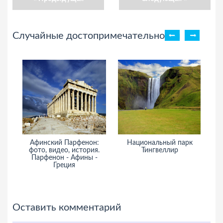
Случайные достопримечательности
инский Парфенон:
Национальный парк
Того. Фото
то, видео, история.
Тингвеллир
информация, т
рфенон - Афины -
и
Греция
достопримеча
Тог
Оставить комментарий