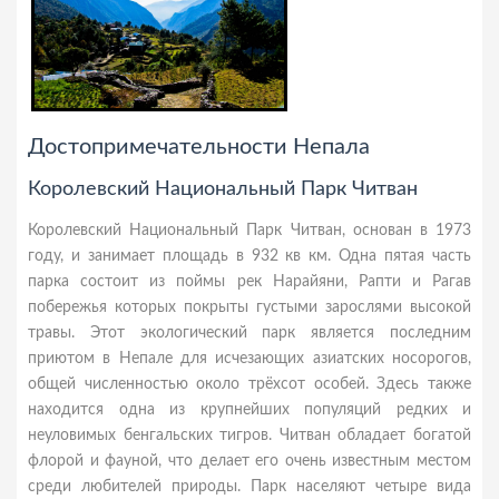
Достопримечательности Непала
Королевский Национальный Парк Читван
Королевский Национальный Парк Читван, основан в 1973
году, и занимает площадь в 932 кв км. Одна пятая часть
парка состоит из поймы рек Нарайяни, Рапти и Рагав
побережья которых покрыты густыми зарослями высокой
травы. Этот экологический парк является последним
приютом в Непале для исчезающих азиатских носорогов,
общей численностью около трёхсот особей. Здесь также
находится одна из крупнейших популяций редких и
неуловимых бенгальских тигров. Читван обладает богатой
флорой и фауной, что делает его очень известным местом
среди любителей природы. Парк населяют четыре вида