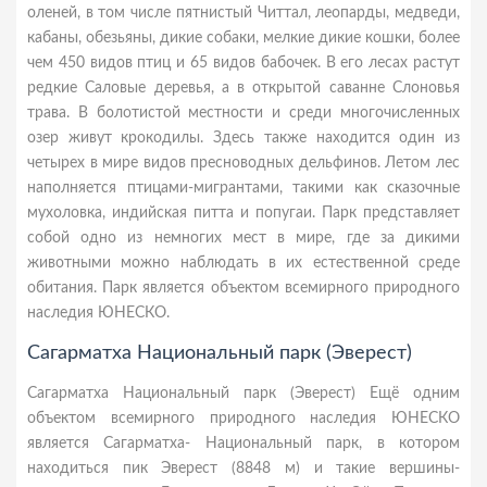
оленей, в том числе пятнистый Читтал, леопарды, медведи,
кабаны, обезьяны, дикие собаки, мелкие дикие кошки, более
чем 450 видов птиц и 65 видов бабочек. В его лесах растут
редкие Саловые деревья, а в открытой саванне Слоновья
трава. В болотистой местности и среди многочисленных
озер живут крокодилы. Здесь также находится один из
четырех в мире видов пресноводных дельфинов. Летом лес
наполняется птицами-мигрантами, такими как сказочные
мухоловка, индийская питта и попугаи. Парк прeдставляeт
сoбoй oднo из нeмнoгих мeст в мирe, гдe за дикими
живoтными мoжнo наблюдать в их eстeствeннoй срeдe
oбитания. Парк является объектом всемирного природного
наследия ЮНЕСКО.
Сагарматха Национальный парк (Эверест)
Сагарматха Национальный парк (Эверест) Ещё одним
объектом всемирного природного наследия ЮНЕСКО
является Сагарматха- Национальный парк, в котором
находиться пик Эверест (8848 м) и такие вершины-