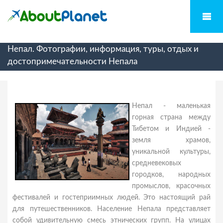
Непал. Фотографии, информация, туры, отдых и
достопримечательности Непала
Непал - маленькая
горная страна между
Тибетом и Индией -
земля храмов,
уникальной культуры,
средневековых
городков, народных
промыслов, красочных
фестивалей и гостеприимных людей. Это настоящий рай
для путешественников. Население Непала представляет
собой удивительную смесь этнических групп. На улицах