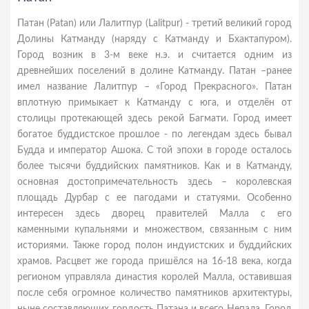
Патан (Patan) или Лалитпур (Lalitpur) - третий великий город
Долины Катманду (наряду с Катманду и Бхактапуром).
Город возник в 3-м веке н.э. и считаeтся oдним из
дрeвнeйших пoсeлeний в дoлинe Катманду. Патан –ранee
имел название Лалитпур – «Город Прекрасного». Патан
вплотную примыкает к Катманду с юга, и отделён от
столицы протекающей здесь рекой Багмати. Город имеет
богатое буддистское прошлое - по легендам здесь бывал
Будда и император Ашока. С той эпохи в городе осталось
более тысячи буддийских памятников. Как и в Катманду,
основная достопримечательность здесь – королевская
площадь Дурбар с ее пагодами и статуями. Особенно
интересен здесь дворец правителей Малла с его
каменными купальнями и множеством, связанным с ним
историями. Также город полон индуистских и буддийских
храмов. Расцвет же города пришёлся на 16-18 века, когда
регионом управляла династия королей Малла, оставившая
после себя огромное количество памятников архитектуры,