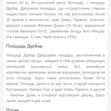
начало 20 в.). Исторический центр Катманду — площадь
Дурбар (Дворцовая площадь), где сосредоточены главные
индуистские святыни Непала. На ней расположено более
50 храмов и монументов: храм Шивы, Парвати, комплекс
дворцов и храмов «Хануман Дхока» (15-18 вв.), украшенный
статуей Ханумана (1672). Деревянная пагода Катх Мандир
(Кастамандап; 12 век., перестроена в 1596).
Площадь Дурбар
Площадь Дурбар (Дворцовая площадь), расположенная в
самом центре города , вмещает в себя древние резиденции
непальской королевской семьи. Все важнейшие
королевские церемонии, включая коронацию, проходили на
этой площади. Здесь также расположено более 50-ти
храмов. Площадь делится на две части, в одной находятся
Кастамандап, Кумари-Гхар и храм Шивы-Парвати, в другой
– Хануман Дхока и основной королевский дворец. Здесь
также находятся два музея.
Патан