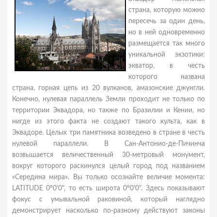
страна, которую можно
пересечь за один день,
но в ней одновременно
размещается так много
уникальной экзотики:
экватор, в честь
которого названа
страна, горная цепь из 20 вулканов, амазонские джунгли.
Конечно, нулевая параллель Земли проходит не только по
территории Эквадора, но также по Бразилии и Кении, но
нигде из этого факта не создают такого культа, как в
Эквадоре. Целых три памятника возведено в стране в честь
нулевой параллели. В Сан-Антонио-де-Пичинча
возвышается величественный 30-метровый монумент,
вокруг которого раскинулся целый город под названием
«Середина мира». Вы только осознайте величие момента:
LATITUDE 0º0'0", то есть широта 0º0'0". Здесь показывают
фокус с умывальной раковиной, который наглядно
демонстрирует насколько по-разному действуют законы