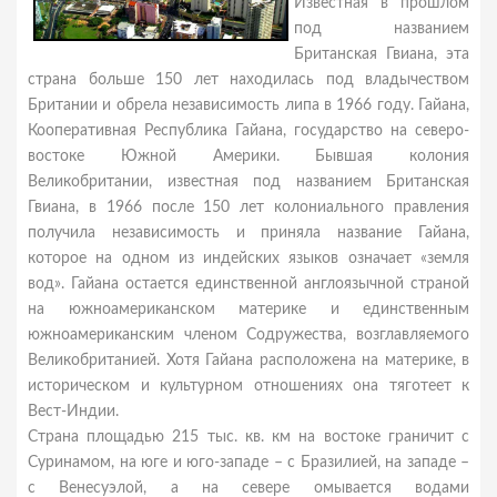
Известная в прошлом
под названием
Британская Гвиана, эта
страна больше 150 лет находилась под владычеством
Британии и обрела независимость липа в 1966 году. Гайана,
Кооперативная Республика Гайана, государство на северо-
востоке Южной Америки. Бывшая колония
Великобритании, известная под названием Британская
Гвиана, в 1966 после 150 лет колониального правления
получила независимость и приняла название Гайана,
которое на одном из индейских языков означает «земля
вод». Гайана остается единственной англоязычной страной
на южноамериканском материке и единственным
южноамериканским членом Содружества, возглавляемого
Великобританией. Хотя Гайана расположена на материке, в
историческом и культурном отношениях она тяготеет к
Вест-Индии.
Страна площадью 215 тыс. кв. км на востоке граничит с
Суринамом, на юге и юго-западе – с Бразилией, на западе –
с Венесуэлой, а на севере омывается водами