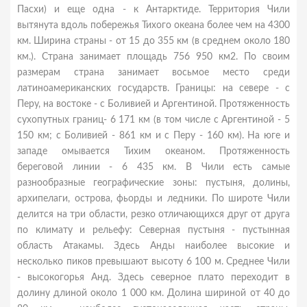
Пасхи) и еще одна - к Антарктиде. Территория Чили
вытянута вдоль побережья Тихого океана более чем на 4300
км. Ширина страны - от 15 до 355 км (в среднем около 180
км.). Страна занимает площадь 756 950 км2. По своим
размерам страна занимает восьмое место среди
латиноамериканских государств. Границы: на севере - с
Перу, на востоке - с Боливией и Аргентиной. Протяженность
сухопутных границ- 6 171 км (в том числе с Аргентиной - 5
150 км; с Боливией - 861 км и с Перу - 160 км). На юге и
западе омывается Тихим океаном. Протяженность
береговой линии - 6 435 км. В Чили есть самые
разнообразные географические зоны: пустыня, долины,
архипелаги, острова, фьорды и ледники. По широте Чили
делится на три области, резко отличающихся друг от друга
по климату и рельефу: Северная пустыня - пустынная
область Атакамы. Здесь Анды наиболее высокие и
несколько пиков превышают высоту 6 100 м. Среднее Чили
- высокогорья Анд. Здесь северное плато переходит в
долину длиной около 1 000 км. Долина шириной от 40 до