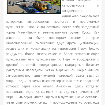
Южной Америки. Ее
самобытность и
загадочность
одинаково очаровывает
историков, антропологов, зоологов и неутомимых
путешественников. Инки оставили после себя загадочный
город Мачу-Пикчу и величественные руины Куско. Как
известно, инки были последним звеном в цепи
многочисленных, сменяющих друг друга цивилизаций,
расцветших и исчезнувших на территории Перу. Трудно
придумать более экзотическое и более захватывающее
путешествие, чем путешествие по Перу — государству с
древней историей, неординарными традициями, богатым
культурным наследием, четко выраженной национальной
самобытностью, удивительной природой. Здесь высятся
Анды — одни из самых высоких гор на планете, с предгорий
которых берет свое начало Амазонка. Здесь когда-то
процветала одна из великих и загадочных цивилизаций
мира — Империя Инков. Здесь в в пустыне Наско остались
гигантские рисунки, смысл и происхождение которых еще