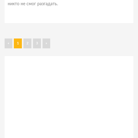
никто не смог разгадать.
«
1
2
3
»