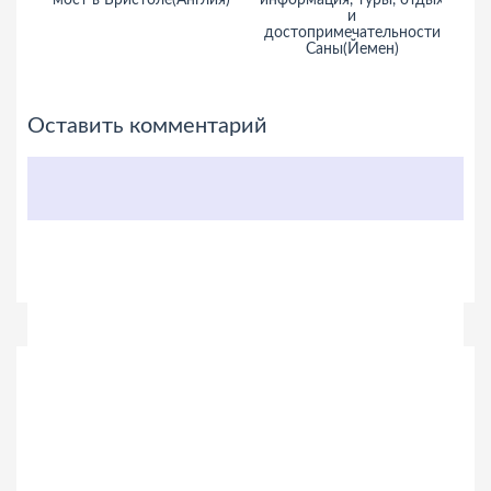
мост в Бристоле(Англия)
информация, туры, отдых
и
достопримечательности
Саны(Йемен)
Оставить комментарий