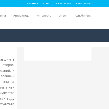
ГЛАВНАЯ
О НАС
КУДА ЕХАТЬ
КАРТА МИРА
ания
Антарктида
Интересно
Отели
Авиабилеты
вавшим в
в котором
ваний, и
 военный
 возникла
ия в ней
мужестве
927 году
езультате