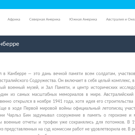
Африка
Северная Америка
Южная Америка
Австралия и Оке
нберре
 в Канберре — это дань вечной памяти всем солдатам, участво
Австралийского Содружества. Он включает в себя целый комплекс, 
ный военный музей, и Зал Памяти, и центр исторических исследо
один из самых масштабных мемориалов в мире. Австралийский
енно открылся в ноябре 1941 года, хотя идея его строительства
Еще в ходе Первой мировой войны официальный летописец участ
ни Чарльз Бин задумывал сооружение в память о героизме и 
ды военные отчеты и трофеи уже сохранялись для потомков. В 1
з представленных на суд комиссии работ не удовлетворила ее. В р