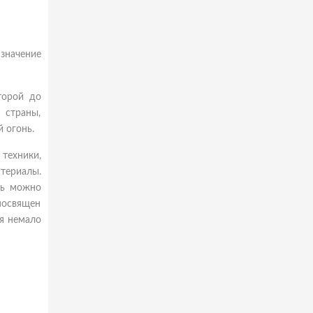
значение
торой до
страны,
 огонь.
техники,
атериалы.
сь можно
посвящен
ся немало