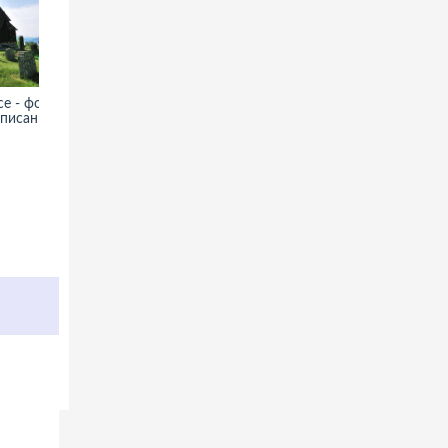
е - фото,
Пхра Патхом Чеди в
описание
Накхонпатхоме - фото,
информация, описание