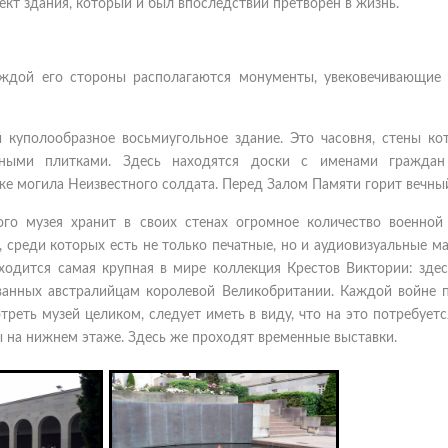
кт здания, который и был впоследствии претворен в жизнь.
ждой его стороны располагаются монументы, увековечивающие 
 куполообразное восьмиугольное здание. Это часовня, стены ко
ыми плитками. Здесь находятся доски с именами граждан 
же могила Неизвестного солдата. Перед Залом Памяти горит вечный
го музея хранит в своих стенах огромное количество военной 
 среди которых есть не только печатные, но и аудиовизуальные м
ходится самая крупная в мире коллекция Крестов Виктории: зде
ованных австралийцам королевой Великобритании. Каждой войне 
треть музей целиком, следует иметь в виду, что на это потребует
ы на нижнем этаже. Здесь же проходят временные выставки.