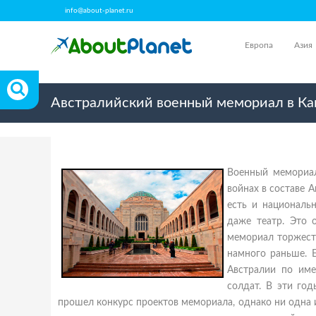
info@about-planet.ru
Европа
Азия
Австралийский военный мемориал в Ка
Военный мемориал
войнах в составе 
есть и националь
даже театр. Это 
мемориал торжеств
намного раньше. 
Австралии по име
солдат. В эти го
прошел конкурс проектов мемориала, однако ни одна и