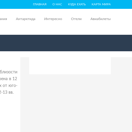
ГЛАВНАЯ
О НАС
КУДА ЕХАТЬ
КАРТА МИРА
ания
Антарктида
Интересно
Отели
Авиабилеты
близости
оена в 12
х от юго-
-13 вв.