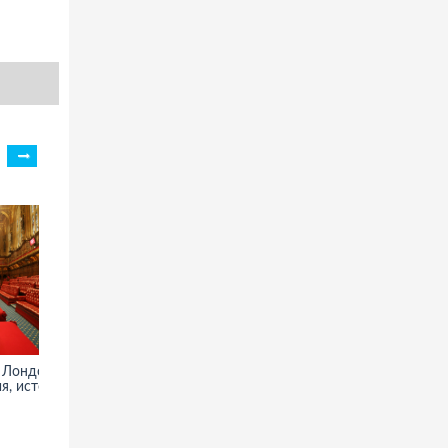
 Лондоне -
Приоратский дворец - фото,
я, история
информация, история