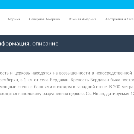
Африка
Северная Америка
Южная Америка
Австралия и Оке
информация, описание
ость и церковь находятся на возвышенности в непосредственной 
емберян, в 1 км от села Бердаван. Крепость Бердаван была постр
 мощные стены с башнями и входом в западной стене. В 200 метра
аходится наполовину разрушенная церковь Св. Ншан, датируемая 12