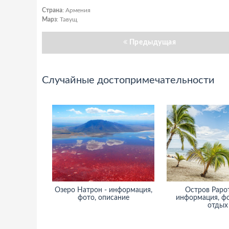
Страна
: Армения
Марз
: Тавущ
Предыдущая
Случайные достопримечательности
Озеро Натрон - информация,
Остров Рарот
фото, описание
информация, фо
отдых