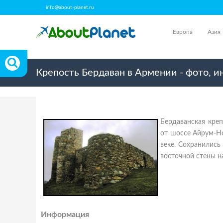
info@about-planet.ru
Европа
Азия
Крепость Бердаван в Армении - фото, 
Бердаванская креп
от шоссе Айрум-Но
веке. Сохранились
восточной стены н
Информация