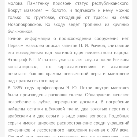
молока. Памятнику присвоен статус республиканского.
Вокруг мавзолея — болото, и подъехать к нему можно
только по грунтовке, отходящей от трассы на село
Новопокровское. Ко входу ведёт тропинка из крупных
булыжников.
Точной информации о происхождении сооружения нет.
Первым мавзолей описал капитан П. И. Рычков, считавший
его возведённым над могилой царя неизвестного народа.
Этнограф Р. Г. Игнатьев уже сто лет спустя после Рычкова
констатировал, что киргизы-кочевники и язычники
почитают башню храмом неизвестной веры и мавзолеем
над прахом святого царя.
В 1889 году профессором Э. Ю. Петри внутри мавзолея
были произведены раскопки склепа. Обнаружено женское
погребение в лубке, перекрытое досками. В погребении
найдены остатки шёлковой ткани, два золотых перстня с
арабесками и две серьги в виде знака вопроса. Подобные
серьги имеют широкое распространение среди украшений
кочевников и лесостепного населения начиная с XIV века.