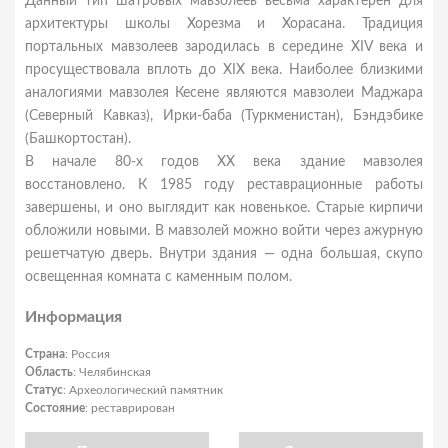
Данный тип шатровых мавзолеев весьма характерен для
архитектуры школы Хорезма и Хорасана. Традиция
портальных мавзолеев зародилась в середине XIV века и
просуществовала вплоть до XIX века. Наиболее близкими
аналогиями мавзолея Кесене являются мавзолеи Маджара
(Северный Кавказ), Ирки-баба (Туркменистан), Бэндэбике
(Башкортостан).
В начале 80-х годов XX века здание мавзолея
восстановлено. К 1985 году реставрационные работы
завершены, и оно выглядит как новенькое. Старые кирпичи
обложили новыми. В мавзолей можно войти через ажурную
решетчатую дверь. Внутри здания — одна большая, скупо
освещенная комната с каменным полом.
Информация
Страна
: Россия
Область
: Челябинская
Статус
: Археологический памятник
Состояние
: реставрирован