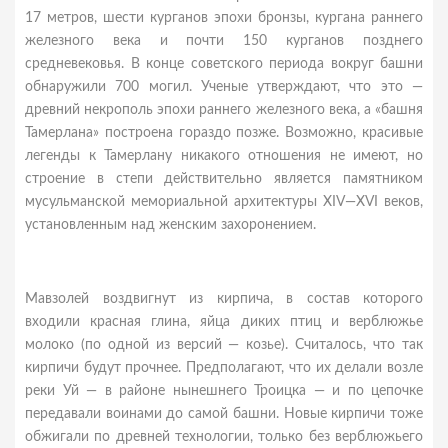
17 метров, шести курганов эпохи бронзы, кургана раннего
железного века и почти 150 курганов позднего
средневековья. В конце советского периода вокруг башни
обнаружили 700 могил. Ученые утверждают, что это —
древний некрополь эпохи раннего железного века, а «башня
Тамерлана» построена гораздо позже. Возможно, красивые
легенды к Тамерлану никакого отношения не имеют, но
строение в степи действительно является памятником
мусульманской мемориальной архитектуры XIV—XVI веков,
установленным над женским захоронением.
Мавзолей воздвигнут из кирпича, в состав которого
входили красная глина, яйца диких птиц и верблюжье
молоко (по одной из версий — козье). Считалось, что так
кирпичи будут прочнее. Предполагают, что их делали возле
реки Уй — в районе нынешнего Троицка — и по цепочке
передавали воинами до самой башни. Новые кирпичи тоже
обжигали по древней технологии, только без верблюжьего