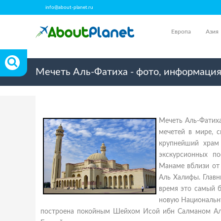
info@about-planet.ru
Европа
Азия
Мечеть Аль-Фатиха - фото, информация
Мечеть Аль-Фатиха
мечетей в мире, 
крупнейший храм 
экскурсионных п
Манаме вблизи от
Аль Халифы. Главн
время это самый б
новую Национальну
построена покойным Шейхом Исой ибн Салманом Аль 