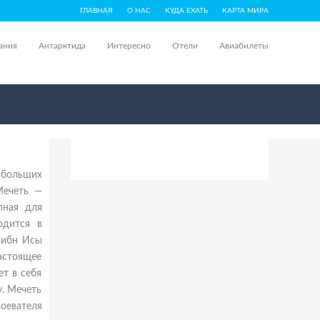
ГЛАВНАЯ
О НАС
КУДА ЕХАТЬ
КАРТА МИРА
ания
Антарктида
Интересно
Отели
Авиабилеты
х больших
Мечеть —
пная для
одится в
 ибн Исы
настоящее
ет в себя
у. Мечеть
оевателя