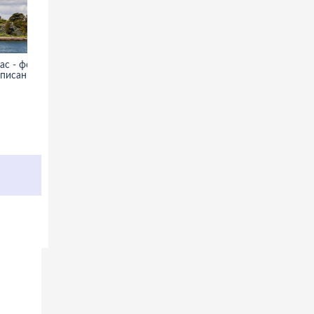
с - фото,
Оружейная палата в Москве -
описание
фото, информация, история