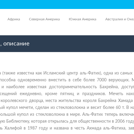
Африка
Северная Америка
Южная Америка
Австралия и Оке
, описание
 (также известна как Исламский центр аль-Фатих), одна из самы
способна одновременно вместить в себе более 7000 верующих. 
и наиболее известная достопримечательность Бахрейна, досту
осещений ежедневно, кроме пятниц и праздников. Мечеть нах
 королевского дворца, места жительства короля Бахрейна Хамада
ый купол мечети, сделан из стекловолокна и весит более 60 т. В 
ольшой купол из стекловолокна в мире. Аль-Фатих теперь включа
ю Библиотеку, которая открылась для общественности в 2006 год
Халифой в 1987 году и названа в честь Ахмада аль-Фатиха, зав