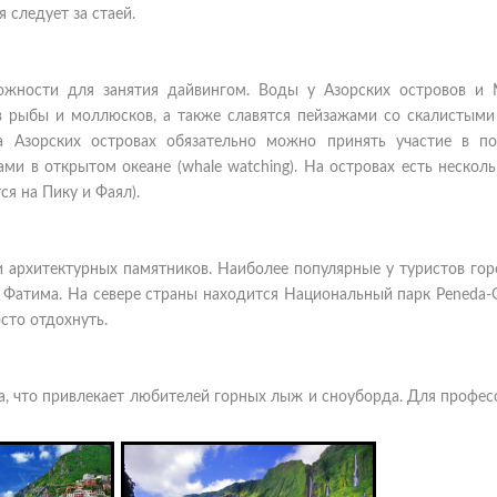
 следует за стаей.
можности для занятия дайвингом. Воды у Азорских островов и
 рыбы и моллюсков, а также славятся пейзажами со скалистыми
 Азорских островах обязательно можно принять участие в п
ми в открытом океане (whale watching). На островах есть нескол
я на Пику и Фаял).
 архитектурных памятников. Наиболее популярные у туристов горо
, Фатима. На севере страны находится Национальный парк Peneda-G
сто отдохнуть.
а, что привлекает любителей горных лыж и сноуборда. Для профе