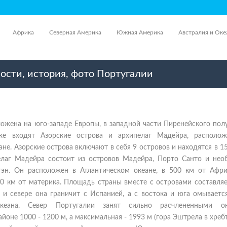
Африка
Северная Америка
Южная Америка
Австралия и Оке
ости, история, фото Португалии
ожена на юго-западе Европы, в западной части Пиренейского пол
же входят Азорские острова и архипелаг Мадейра, располо
ане. Азорские острова включают в себя 9 островов и находятся в 1
елаг Мадейра состоит из островов Мадейра, Порто Санто и нео
гэн. Он расположен в Атлантическом океане, в 500 км от Афри
0 км от материка. Площадь страны вместе с островами составляе
е и севере она граничит с Испанией, а с востока и юга омывает
океана. Север Португалии занят сильно расчлененными о
оне 1000 - 1200 м, а максимальная - 1993 м (гора Эштрела в хреб