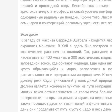
отдыха европейской знати и резиденция короля. Самы
пляжей и прохладной воды Лиссабонская ривьера 
аристократичную атмосферу, высокий уровень комфор
однодневные радиальные поездки. Кроме того, Лисса
семинаров и конференций, поскольку здесь есть все, 
Экотуризм
К западу от массива Серра-да-Эштрела находится лесн
охранялся монахами. В XVII в. здесь был построен 
экзотические растения из колоний. Так, растущие
насчитывается 400 местных и 300 экзотических видов
заповедной зоной, где обитают медведи. Еще одна ин
круто обрывающийся к морю, расположен в юго
растительностью и прекрасными ландшафтами. К югу 
долину реки Садо, уникальный уголок дикой природы.
Долина является конечным пунктом на пути миграции 
многих веков останавливается на своем пути больш
поверхности - на крышах домов и сараев, на церковны
также посещают десятки тысяч выпей и фиолетовых ц
день они проделывают путь к устью Садо и весь день 