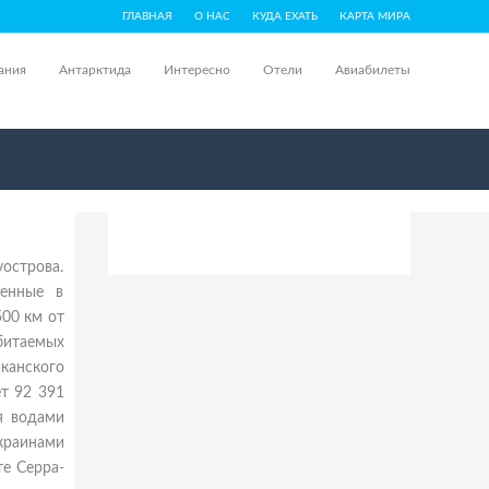
ГЛАВНАЯ
О НАС
КУДА ЕХАТЬ
КАРТА МИРА
ания
Антарктида
Интересно
Отели
Авиабилеты
уострова.
женные в
500 км от
битаемых
канского
т 92 391
ся водами
краинами
те Серра-