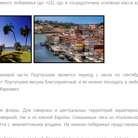
жного побережья (до +21), где и сосредоточена основная масса 
ковой части Португалии является период с июля по сентябр
мат Португалии весьма благоприятный, и ее можно посещать в люб
Карнавал.
ием флоры. Для северных и центральных территорий характерн
 северной, так и из южной Европы. Cмешанные леса из итальянско
ются с эвкалиптовыми рощами. На южном побережье представлена