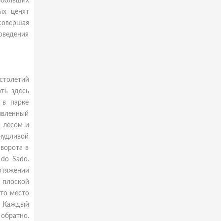
небольших
ых ценят
совершая
оведения
 столетий
ть здесь
 в парке
ъявленный
й лесом и
удливой
ворота в
 do Sado.
ротяжении
 плоской
это место
. Каждый
 обратно.