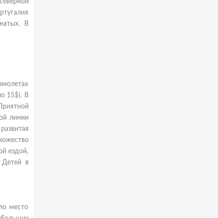
северной
ртугалия
натых. В
амолетах
о 15$). В
Приятной
вой линии
развитая
ножество
ой ездой,
 Детей в
ло место