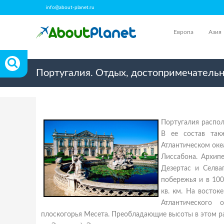
info@about-planet.ru
Европа
Азия
Португалия. Отдых, достопримечательн
Португалия распол
В ее состав так
Атлантическом оке
Лиссабона. Архип
Дезертас и Селва
побережья и в 100
кв. км. На восток
Атлантического 
плоскогорья Месета. Преобладающие высоты в этом рай