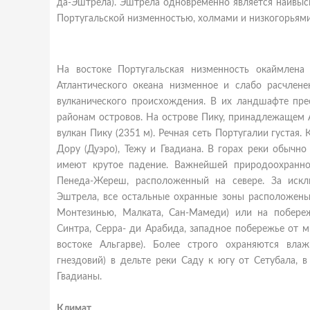
да-Эштрела). Эштрела одновременно является наивыс
Португальской низменностью, холмами и низкогорьями
На востоке Португальская низменность окаймлена
Атлантического океана низменное и слабо расчлене
вулканического происхождения. В их ландшафте пр
районам островов. На острове Пику, принадлежащем А
вулкан Пику (2351 м). Речная сеть Португалии густая.
Дору (Дуэро), Тежу и Гвадиана. В горах реки обычно
имеют крутое падение. Важнейшей природоохранно
Пенеда-Жереш, расположенный на севере. За искл
Эштрела, все остальные охранные зоны расположены
Монтезинью, Малката, Сан-Мамеди) или на побереж
Синтра, Серра- ди Арабида, западное побережье от 
востоке Альгарве). Более строго охраняются вла
гнездовий) в дельте реки Саду к югу от Сетубала, 
Гвадианы.
Климат