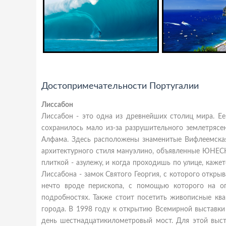
Достопримечательности Португалии
Лиссабон
Лиссабон - это одна из древнейших столиц мира. Ее
сохранилось мало из-за разрушительного землетрясе
Алфама. Здесь расположены знаменитые Вифлеемская 
архитектурного стиля мануэлино, объявленные ЮНЕС
плиткой - азулежу, и когда проходишь по улице, каже
Лиссабона - замок Святого Георгия, с которого откры
нечто вроде перископа, с помощью которого на ог
подробностях. Также стоит посетить живописные ква
города. В 1998 году к открытию Всемирной выставк
день шестнадцатикилометровый мост. Для этой выст