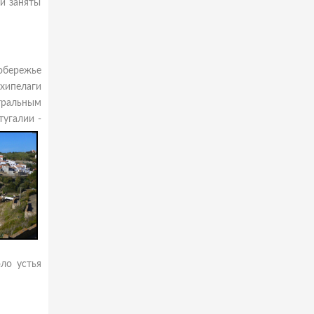
и заняты
обережье
хипелаги
тральным
угалии -
ло устья