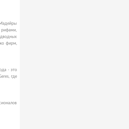
 Мадейры
 рифами,
одводных
ько фирм,
да - это
eres, где
ссионалов