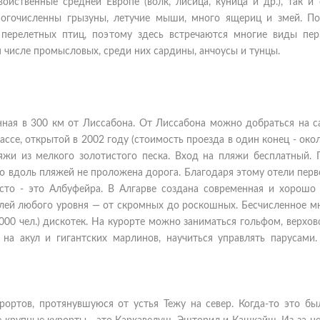
йственные средней Европе (волк, лисица, куница и др.), так и 
Многочисленны грызуны, летучие мыши, много ящериц и змей. По
перелетных птиц, поэтому здесь встречаются многие виды пер
 числе промысловых, среди них сардины, анчоусы и тунцы.
енная в 300 км от Лиссабона. От Лиссабона можно добраться на с
ссе, открытой в 2002 году (стоимость проезда в один конец - окол
яжи из мелкого золотистого песка. Вход на пляжи бесплатный. 
то вдоль пляжей не проложена дорога. Благодаря этому отели пер
то - это Албуфейра. В Алгарве создана современная и хорошо 
елей любого уровня — от скромных до роскошных. Бесчисленное м
000 чел.) дискотек. На курорте можно заниматься гольфом, верхов
на акул и гигантских марлинов, научиться управлять парусами.
рортов, протянувшуюся от устья Тежу на север. Когда-то это бы