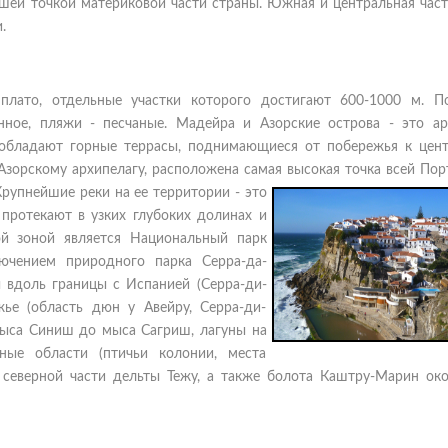
шей точкой материковой части страны. Южная и центральная част
.
 плато, отдельные участки которого достигают 600-1000 м. П
нное, пляжи - песчаные. Мадейра и Азорские острова - это ар
еобладают горные террасы, поднимающиеся от побережья к цен
зорскому архипелагу, расположена самая высокая точка всей
Порт
 Крупнейшие реки на ее территории - это
 протекают в узких глубоких долинах и
й зоной является Национальный парк
ючением природного парка Серра-да-
 вдоль границы с Испанией (Серра-ди-
ье (область дюн у Авейру, Серра-ди-
мыса Синиш до мыса Сагриш, лагуны на
жные области (птичьи колонии, места
в северной части дельты Тежу, а также болота Каштру-Марин око