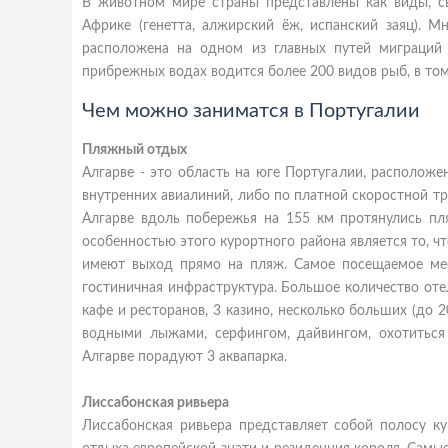
В животном мире страны представлены как виды, сво
Африке (генетта, алжирский ёж, испанский заяц). 
расположена на одном из главных путей миграций 
прибрежных водах водится более 200 видов рыб, в том
Чем можно заниматся в Португалии
Пляжный отдых
Алгарве - это область на юге Португалии, располож
внутренних авиалиний, либо по платной скоростной тра
Алгарве вдоль побережья на 155 км протянулись пл
особенностью этого курортного района является то, ч
имеют выход прямо на пляж. Самое посещаемое мес
гостиничная инфраструктура. Большое количество от
кафе и ресторанов, 3 казино, несколько больших (до 2
водными лыжами, серфингом, дайвингом, охотиться 
Алгарве порадуют 3 аквапарка.
Лиссабонская ривьера
Лиссабонская ривьера представляет собой полосу ку