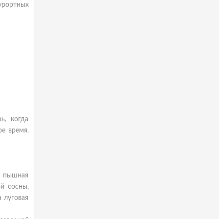
курортных
ь, когда
ое время.
а пышная
й сосны,
 луговая