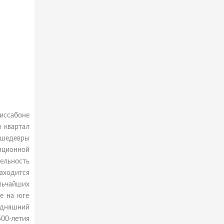
иссабоне
 квартал
 шедевры
иционной
тельность
находится
льчайших
е на юге
одняшний
00-летия