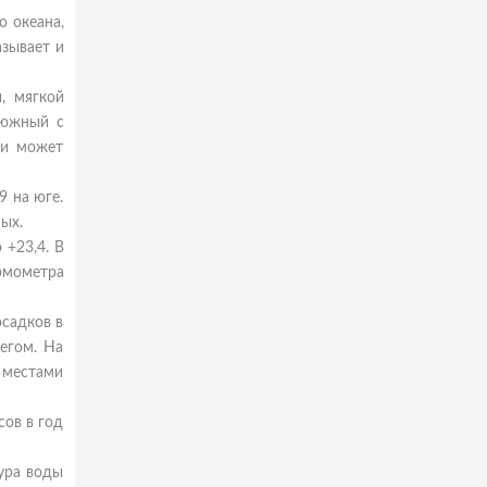
о океана,
зывает и
, мягкой
 южный с
ии может
9 на юге.
ых.
 +23,4. В
рмометра
осадков в
егом. На
 местами
сов в год
тура воды