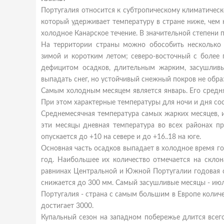
Португалия относится к субтропическому климатическ
который удерживает температуру в стране ниже, чем
холодное Канарское течение. В значительной степени
На территории страны можно обособить несколько 
зимой и коротким летом; северо-восточный с более
дефицитом осадков, длительным жарким, засушлив
выпадать снег, но устойчивый снежный покров не образ
Самым холодным месяцем является январь. Его средняя
При этом характерные температуры для ночи и дня сос
Среднемесячная температура самых жарких месяцев, ию
эти месяцы дневная температура во всех районах пр
опускается до +10 на севере и до +16..18 на юге.
Основная часть осадков выпадает в холодное время го
год. Наибольшее их количество отмечается на склон
равнинах Центральной и Южной Португалии годовая с
снижается до 300 мм. Самый засушливые месяцы - июль
Португалия - страна с самым большим в Европе колич
достигает 3000.
Купальный сезон на западном побережье длится всего