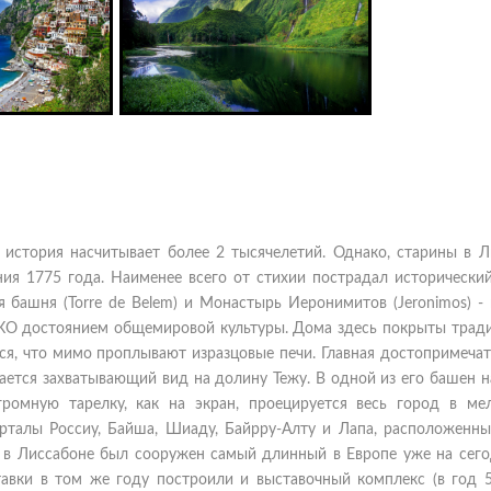
 история насчитывает более 2 тысячелетий. Однако, старины в Л
ния 1775 года. Наименее всего от стихии пострадал исторический
башня (Torre de Belem) и Монастырь Иеронимитов (Jeronimos) -
КО достоянием общемировой культуры. Дома здесь покрыты трад
тся, что мимо проплывают изразцовые печи. Главная достопримеча
вается захватывающий вид на долину Тежу. В одной из его башен 
ромную тарелку, как на экран, проецируется весь город в ме
рталы Россиу, Байша, Шиаду, Байрру-Алту и Лапа, расположенны
и в Лиссабоне был сооружен самый длинный в Европе уже на сег
авки в том же году построили и выставочный комплекс (в год 5