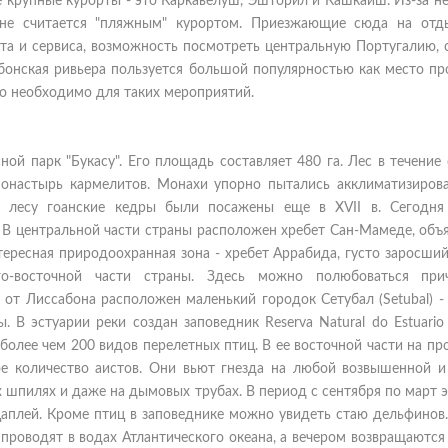
е крупные курорты - это Каркавелуш, Эшторил и Кашкайш. Из-за 
не считается "пляжным" курортом. Приезжающие сюда на отд
та и сервиса, возможность посмотреть центральную Португалию, 
бонская ривьера пользуется большой популярностью как место пр
что необходимо для таких мероприятий.
ой парк "Букасу". Его площадь составляет 480 га. Лес в течение
монастырь кармелитов. Монахи упорно пытались акклиматизирова
 в лесу гоанские кедры были посажены еще в XVII в. Сегодня
. В центральной части страны расположен хребет Сан-Мамеде, об
тересная природоохранная зона - хребет Аррабида, густо заросши
-восточной части страны. Здесь можно полюбоваться прич
от Лиссабона расположен маленький городок Сетубал (Setubal) - 
 В эстуарии реки создан заповедник Reserva Natural do Estuario
более чем 200 видов перелетных птиц. В ее восточной части на п
ое количество аистов. Они вьют гнезда на любой возвышенной и
х шпилях и даже на дымовых трубах. В период с сентября по март 
аплей. Кроме птиц в заповеднике можно увидеть стаю дельфинов
проводят в водах Атлантического океана, а вечером возвращаются