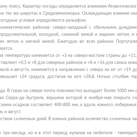
ому поясу. Характер погоды определяется влиянием Атлантическог
 на тех же широтах в Средиземноморье. Охлаждающее влияние ока
 погодные условия определяются рельефом.
климатических районов: северо-западный с обильными дождями
 продолжительной, холодной, снежной зимой и жарким летом, и
ым летом и мягкой зимой. Ежегодно во всех районах Португал
уется.
 температура изменяется от +3 на северо-востоке страны до +11,
тавляют +0,5 и +8 для северных районов и +8 и +16 для самых южн
ля и августа, изменяется в направлении с севера на юг от +19 до
евышает +24 градуса, достигая на юге +28,8. Ночью столбик те
да. В горах на севере почти повсеместно выпадает более 1000 мм 
ах Серра-да-Эштрела, вершина которой в ноябре-мае покрыта сн
умма осадков составляет 400-800 мм, а вдоль южного побережья
 и август.
еством солнечных дней. В южных районов количество солнечных ча
 три месяца, но и в этот период купание на любителя - темпера