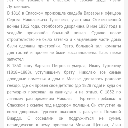
лет она убежала в Спасское к своему дяде Ивану
Лутовинову.
В 1816 в Спасском произошла свадьба Варвары и офицера
Сергея Николаевича Тургенева, участника Отечественной
войны 1812 года, столбового дворянина. В мае 1839 года в
усадьбе произошёл большой пожар. Однако новое
строительство не было затеяно и к уцелевшей части дома
были сделаны пристройки. Театр, большой зал, комнаты
для гостей и прочее не были восстановлены. Парк также
запустел.
В 1850 году Варвара Петровна умерла, Ивану Тургеневу
(1818—1883), уступившему брату Николаю все самые
доходные поместья и дом в Москве, досталось родовое
гнездо, где он провёл своё детство (до 1828 года) и куда он
регулярно приезжал на каникулы и на отдых. С 1852 по
личному распоряжению Николая I Тургенев пребывал в
Спасском в ссылке под надзором полиции. Он отпустил на
волю дворовых. Тургенев оказался в разлуке с Полиной
Виардо. С соседями он подружиться не сумел,
периодически к нему приезжали Михаил Щепкин, Иван