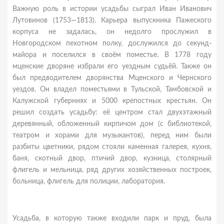
Важную роль в истории усадьбы сыграл Иван Иванович
Лутовинов (1753—1813). Карьера выпускника Пажеского
корпуса не задалась, он недолго прослужил в
Новгородском пехотном полку, дослужился до секунд-
майора и поселился в своём поместье. В 1778 году
мценские дворяне избрали его уездным судьёй. Также он
был предводителем дворянства Мценского и Чернского
уездов. Он владел поместьями в Тульской, Тамбовской и
Калужской губерниях и 5000 крепостных крестьян. Он
решил создать усадьбу: её центром стал двухэтажный
деревянный, обложенный кирпичом дом (с библиотекой,
театром и хорами для музыкантов), перед ним были
разбиты цветники, рядом стояли каменная галерея, кухня,
баня, скотный двор, птичий двор, кузница, столярный
флигель и мельница, ряд других хозяйственных построек,
больница, флигель для полиции, лаборатория.
Усадьба, в которую также входили парк и пруд, была