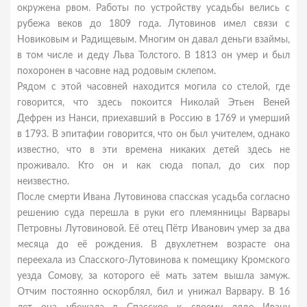
окружена рвом. Работы по устройству усадьбы велись с
рубежа веков до 1809 года. Лутовинов имел связи с
Новиковым и Радищевым. Многим он давал деньги взаймы,
в том числе и деду Льва Толстого. В 1813 он умер и был
похоронен в часовне над родовым склепом.
Рядом с этой часовней находится могила со стелой, где
говорится, что здесь покоится Николай Этьен Веней
Дефрен из Нанси, приехавший в Россию в 1769 и умерший
в 1793. В эпитафии говорится, что он был учителем, однако
известно, что в эти времена никаких детей здесь не
проживало. Кто он и как сюда попал, до сих пор
неизвестно.
После смерти Ивана Лутовинова спасская усадьба согласно
решению суда перешла в руки его племянницы Варвары
Петровны Лутовиновой. Её отец Пётр Иванович умер за два
месяца до её рождения. В двухлетнем возрасте она
переехала из Спасского-Лутовинова к помещику Кромского
уезда Сомову, за которого её мать затем вышла замуж.
Отчим постоянно оскорблял, бил и унижал Варвару. В 16