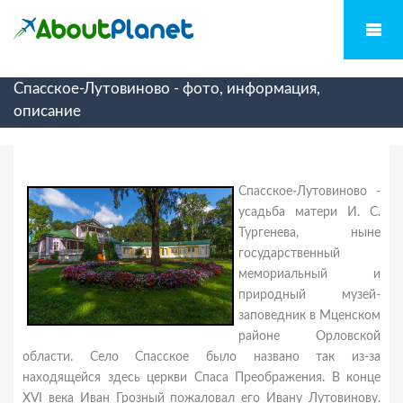
Спасское-Лутовиново - фото, информация,
описание
Спасское-Лутовиново -
усадьба матери И. С.
Тургенева, ныне
государственный
мемориальный и
природный музей-
заповедник в Мценском
районе Орловской
области. Село Спасское было названо так из-за
находящейся здесь церкви Спаса Преображения. В конце
XVI века Иван Грозный пожаловал его Ивану Лутовинову.