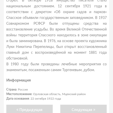
сгорел. В октябре 1918 имущество писателя стало
национальным достоянием. 12 сентября 1921 года в
соответствии с декретом «Об охране садов и парков»
Спасское объявили государственным заповедником. В 1937
Совнаркомом РСФСР были отпущены средства на
восстановление усадьбы. Во время Великой Отечественной
войны территория Спасского находилось в зоне оккупации
и была заминирована. В 1976, на основе проекта художника
Луки Никитича Перепелицы, был открыт восстановленный
главный дом с воспроизведённой на момент 1881 года
обстановкой.
В 1980 году были проведены лечебные мероприятия со
знаменитым, посаженным самим Тургеневым, дубом.
Информация
Страна
: Россия
Местоположение
: Орловская область, Мценский район
Дата основания
: 22 октября 1922 года
Предыдущая
Следующая