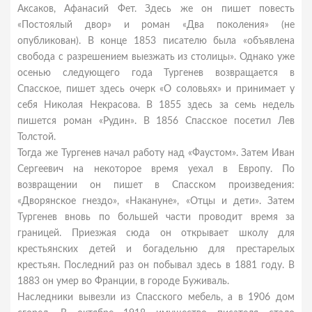
Аксаков, Афанасий Фет. Здесь же он пишет повесть
«Постоялый двор» и роман «Два поколения» (не
опубликован). В конце 1853 писателю была «объявлена
свобода с разрешением выезжать из столицы». Однако уже
осенью следующего года Тургенев возвращается в
Спасское, пишет здесь очерк «О соловьях» и принимает у
себя Николая Некрасова. В 1855 здесь за семь недель
пишется роман «Рудин». В 1856 Спасское посетил Лев
Толстой.
Тогда же Тургенев начал работу над «Фаустом». Затем Иван
Сергеевич на некоторое время уехал в Европу. По
возвращении он пишет в Спасском произведения:
«Дворянское гнездо», «Накануне», «Отцы и дети». Затем
Тургенев вновь по большей части проводит время за
границей. Приезжая сюда он открывает школу для
крестьянских детей и богадельню для престарелых
крестьян. Последний раз он побывал здесь в 1881 году. В
1883 он умер во Франции, в городе Буживаль.
Наследники вывезли из Спасского мебель, а в 1906 дом