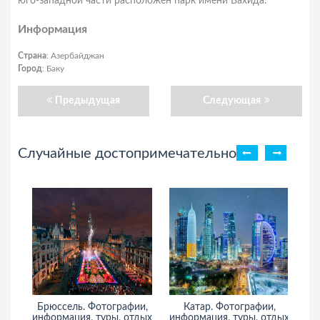
юго-западной части расположен парк имени Вахида.
Информация
Страна
: Азербайджан
Город
: Баку
Предыдущая
Следующая
Случайные достопримечательности
Брюссель. Фотографии,
Катар. Фотографии,
информация, туры, отдых
информация, туры, отдых
ин