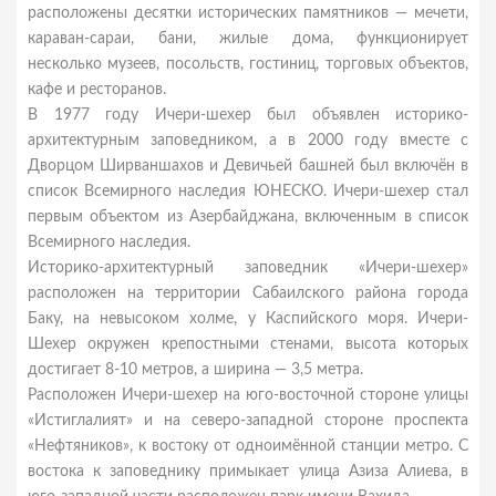
расположены десятки исторических памятников — мечети,
караван-сараи, бани, жилые дома, функционирует
несколько музеев, посольств, гостиниц, торговых объектов,
кафе и ресторанов.
В 1977 году Ичери-шехер был объявлен историко-
архитектурным заповедником, а в 2000 году вместе с
Дворцом Ширваншахов и Девичьей башней был включён в
список Всемирного наследия ЮНЕСКО. Ичери-шехер стал
первым объектом из Азербайджана, включенным в список
Всемирного наследия.
Историко-архитектурный заповедник «Ичери-шехер»
расположен на территории Сабаилского района города
Баку, на невысоком холме, у Каспийского моря. Ичери-
Шехер окружен крепостными стенами, высота которых
достигает 8-10 метров, а ширина — 3,5 метра.
Расположен Ичери-шехер на юго-восточной стороне улицы
«Истиглалият» и на северо-западной стороне проспекта
«Нефтяников», к востоку от одноимённой станции метро. С
востока к заповеднику примыкает улица Азиза Алиева, в