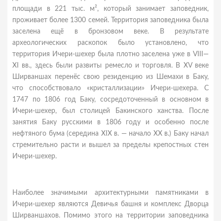
площади в 221 тыс. м², который занимает заповедник,
проживает более 1300 семей. Территория заповедника была
заселена ещё в бронзовом веке. В результате
археологических раскопок было установлено, что
территория Ичери-шехер была плотно заселена уже в VIII—
XI вв., здесь были развиты ремесло и торговля. В XV веке
Ширваншах перенёс свою резиденцию из Шемахи в Баку,
что способствовало «кристаллизации» Ичери-шехера. С
1747 по 1806 год Баку, сосредоточенный в основном в
Ичери-шехер, был столицей Бакинского ханства. После
занятия Баку русскими в 1806 году и особенно после
нефтяного бума (середина XIX в. — начало XX в.) Баку начал
стремительно расти и вышел за пределы крепостных стен
Ичери-шехер.
Наиболее значимыми архитектурными памятниками в
Ичери-шехер являются Девичья башня и комплекс Дворца
Ширваншахов. Помимо этого на территории заповедника