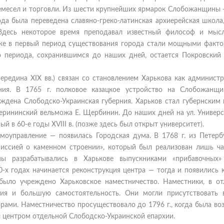
емесел и торговли. Из шести крупнейших ярмарок Слобожанщины 
ода была переведена славяно-греко-латинская архиерейская школа
 Здесь некоторое время преподавал известный философ и мысл
уже в первый период существования города стали мощными факто
о периода, сохранившимся до наших дней, остается Покровский
ередина XIX вв.) связан со становлением Харькова как админист
ния. В 1765 г. полковое казацкое устройство на Слобожанщ
ждена Слободско-Украинская губерния. Харьков стал губернским 
ерининский вельможа Е. Щербинин. До наших дней на ул. Универс
 в 60-е годы XVIII в. (позже здесь был открыт университет).
самоуправление — появилась Городская дума. В 1768 г. из Петер
миссией о каменном строении», который был реализован лишь ча
ы разрабатывались в Харькове выпускниками «прибавочных»
70-х годах начинается реконструкция центра — тогда и появились
 было учреждено Харьковское наместничество. Наместники, в от
ия и бoльшую самостоятельность. Они могли присутствовать 
орами. Наместничество просуществовало до 1796 г., когда была в
ал центром отдельной Слободско-Украинской епархии.