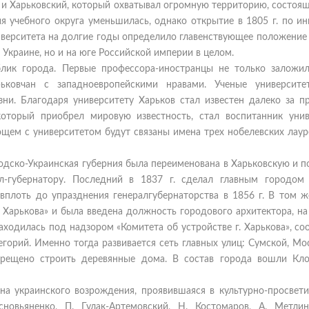
ле и Харьковский, который охватывал огромную территорию, состоя
я учебного округа уменьшилась, однако открытие в 1805 г. по и
ниверситета на долгие годы определило главенствующее положение
 Украине, но и на юге Российской империи в целом.
блик города. Первые профессора-иностранцы не только заложи
ьковчан с западноевропейскими нравами. Ученые университе
ни. Благодаря университету Харьков стал известен далеко за п
оторый приобрел мировую известность, стал воспитанник унив
щем с университетом будут связаны имена трех нобелевских лауре
бодско-Украинская губерния была переименована в Харьковскую и 
ал-губернатору. Последний в 1837 г. сделал главным городом 
вплоть до упразднения генералгубернаторства в 1856 г. В том ж
 Харькова» и была введена должность городового архитектора, на
находилась под надзором «Комитета об устройстве г. Харькова», с
горий. Именно тогда развивается сеть главных улиц: Сумской, Мо
прещено строить деревянные дома. В состав города вошли Кло
лна украинского возрождения, проявившаяся в культурно-просвети
сновьяненко, П. Гулак-Артемовский, Н. Костомаров, А. Метлин