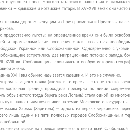
был опустошен после монголо-татарского нашествия и называлс
евники — крымские и ногайские татары. В XV–XVII веках они часто
м степным дорогам, ведущим из Причерноморья и Приазовья на се
рькова.
о предоставило льготы: на определенное время они были освобо
ей и промыслами.Такие поселения стали называться «слободами
Слободской Украиной или Слобожанщиной. Одновременно с украин
Слобожанщине встретились два миграционных потока: с запада, бо
XVII–XVIII вв. Слобожанщина сложилась в особую историко-геогра
овной жизни.
ина XVIII вв.) обычно называется казацким. И это не случайно.
нтром казацкого полка («полк» в то время — это не только воен
 (ее восточная граница проходила примерно по линии современ
оль обрывистого тогда берега реки Лопань) стала одной из много
ить путь нашествиям кочевников на земли Московского государства.
ем казака Харько (Харитона) — одного из первых украинских пере
всего лишь одним из пяти полковых городов Слобожанщины, а те
но небольшой.
серьезную заявку на превращение его в центр всей Слободской 