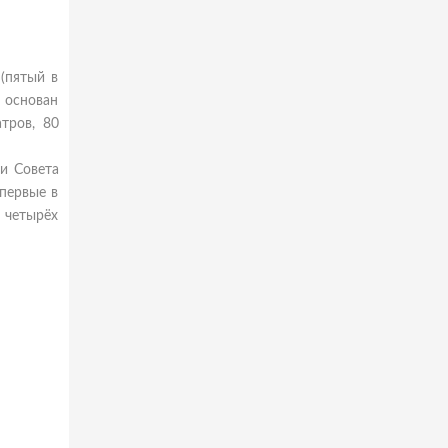
(пятый в
; основан
атров, 80
ми Совета
впервые в
з четырёх