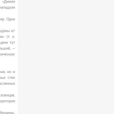
я «Диким
 нападали
вер. Одна
ждены от
» (т. е.
цами тут
льший, —
фическую
ная, но и
ных стен
численных
селенцев.
рритория
Украины,