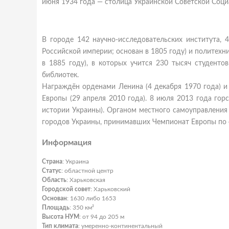
июня 1934 года — столица Украинской Советской Соци
В городе 142 научно-исследовательских института, 
Российской империи; основан в 1805 году) и политехн
в 1885 году), в которых учится 230 тысяч студентов
библиотек.
Награждён орденами Ленина (4 декабря 1970 года) и 
Европы (29 апреля 2010 года). 8 июля 2013 года гор
истории Украины). Органом местного самоуправления 
городов Украины, принимавших Чемпионат Европы по 
Информация
Страна
: Украина
Статус
: областной центр
Область
: Харьковская
Городской совет
: Харьковский
Основан
: 1630 либо 1653
Площадь
: 350 км²
Высота НУМ
: от 94 до 205 м
Тип климата
: умеренно-континентальный