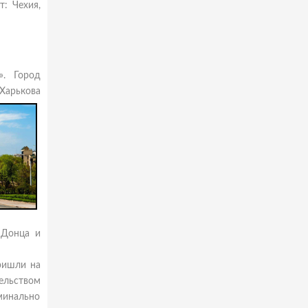
: Чехия,
». Город
Харькова
 Донца и
пришли на
тельством
минально