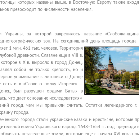
 столицы которых названы выше, в Восточную Европу также входят
рьков превосходит по численности населения.
и Украины, за которой закрепилось название «Слобожанщина
одногеографических зон. На сегодняшний день площадь города
яет 1 млн. 461 тыс. человек. Территория
бокой древности. Славяне еще в VIII в.
 которое в Х в. выросло в город Донец.
авлял собой не только крепость, но и
Первое упоминание в летописи о Донце
 есть и в «Слове о полку Игореве» —
Донец был разрушен ордами Батыя в
лась, что дает основание исследователям
вний город, чем мы привыкли считать. Остатки легендарного г.
краину города.
еменного города стали украинские казаки и крестьяне, которые 
одительной войны Украинского народа 1648–1654 гг. под предводи
 обживать незаселенные земли, которые еще с начала XVI века но