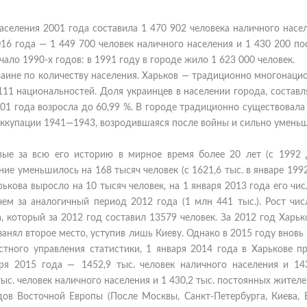
селения 2001 года составила 1 470 902 человека наличного насе
016 года — 1 449 700 человек наличного населения и 1 430 200 п
ало 1990-х годов: в 1991 году в городе жило 1 623 000 человек.
краине по количеству населения. Харьков — традиционно многонац
11 национальностей. Доля украинцев в населении города, состав
001 года возросла до 60,99 %. В городе традиционно существовал
 оккупации 1941—1943, возродившаяся после войны и сильно умень
вые за всю его историю в мирное время более 20 лет (с 1992 
ие уменьшилось на 168 тысяч человек (с 1621,6 тыс. в январе 199
арькова выросло на 10 тысяч человек, на 1 января 2013 года его чи
чем за аналогичный период 2012 года (1 млн 441 тыс.). Рост чи
 который за 2012 год составил 13579 человек. За 2012 год Харьк
анял второе место, уступив лишь Киеву. Однако в 2015 году вновь
тного управления статистики, 1 января 2014 года в Харькове п
аря 2015 года — 1452,9 тыс. человек наличного населения и 143
тыс. человек наличного населения и 1 430,2 тыс. постоянных жителе
ов Восточной Европы (После Москвы, Санкт-Петербурга, Киева, 