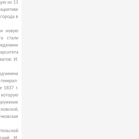
щую из 11
нициативе
 города в
ли новую
та стали
ределами
ерситета
атов: И.
подчинена
генерал-
е 1837 г.
 которую
ооружение
сковской,
чковская
тельской
ский, И.