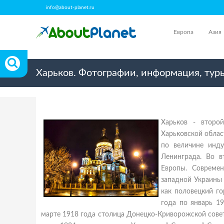
info@about-planet.ru
Европа
Азия
Харьков. Фотографии, информация, тур
Харьков - второ
Харьковской облас
по величине инд
Ленинграда. Во 
Европы. Совреме
западной Украины 
как половецкий го
года по январь 1
марте 1918 года столица Донецко-Криворожской советс