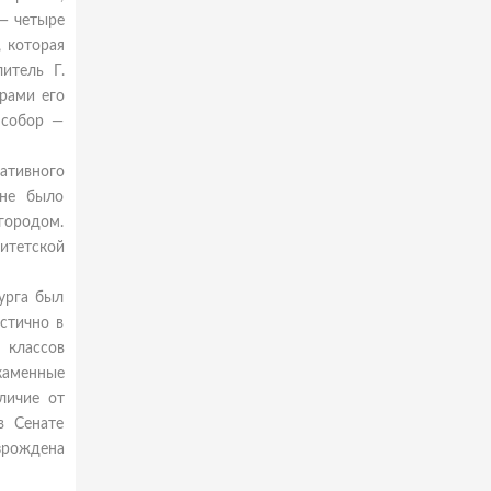
— четыре
, которая
итель Г.
рами его
 собор —
ративного
ине было
городом.
итетской
бурга был
стично в
 классов
 каменные
личие от
в Сенате
озрождена