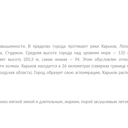
звышенности. В пределах города протекают реки Харьков, Лопа
нка, Студенок. Средняя высота города над уровнем моря — 135 
еет высоту 205,3 м, самая низкая — 94. Этим обусловлен отно
и холмах. Харьков находится в 26 километрах (северная граница
ородская область). Город образует свою агломерацию. Харьков рас
енно мягкой зимой и длительным, жарким, порой засушливым лето