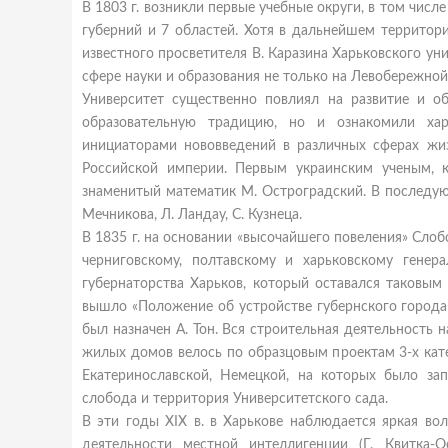
В 1803 г. возникли первые учебные округи, в том чис
губерний и 7 областей. Хотя в дальнейшем территори
известного просветителя В. Каразина Харьковского у
сфере науки и образования не только на Левобережной
Университет существенно повлиял на развитие и о
образовательную традицию, но и ознакомили хар
инициаторами нововведений в различных сферах жиз
Российской империи. Первым украинским ученым, к
знаменитый математик М. Остроградский. В последую
Мечникова, Л. Ландау, С. Кузнеца.
В 1835 г. на основании «высочайшего повеления» Сло
черниговскому, полтавскому и харьковскому генер
губернаторства Харьков, который оставался таковым 
вышло «Положение об устройстве губернского города
был назначен А. Тон. Вся строительная деятельность 
жилых домов велось по образцовым проектам 3-х кате
Екатеринославской, Немецкой, на которых было за
слобода и территория Университетского сада.
В эти годы XIX в. в Харькове наблюдается яркая во
деятельности местной интеллигенции (Г. Квитка-О