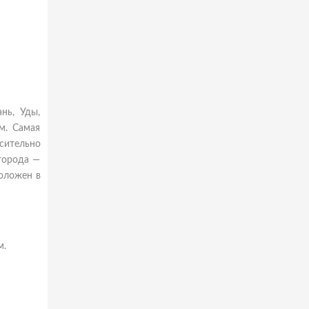
нь, Уды,
м. Самая
сительно
 города —
положен в
м.