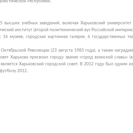
алистической Республики.
45 высших учебных заведений, включая Харьковский университет 
ический институт (второй политехнический вуз Российской империи
; 16 музеев, городская картинная галерея, 6 государственных те
Октябрьской Революции (23 августа 1983 года), а также награда
совет Харькова присвоил городу звание «город воинской славы» (
является Харьковский городской совет. В 2012 году был одним и
футболу 2012.