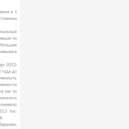
ления и 1
остоянных
иональный
лявшая по
а большая
шившаяся
до 2012)
2 года до
сленность
сленности
ов как по
 началось
роживало
3,3 тыс.
й.
Варшавы,