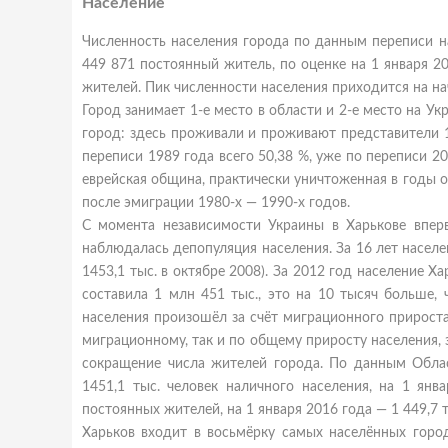
Население
Численность населения города по данным переписи на
449 871 постоянный житель, по оценке на 1 января 2
жителей. Пик численности населения приходится на нач
Город занимает 1-е место в области и 2-е место на У
город: здесь проживали и проживают представители 1
переписи 1989 года всего 50,38 %, уже по переписи 2
еврейская община, практически уничтоженная в годы
после эмиграции 1980-х — 1990-х годов.
С момента независимости Украины в Харькове впер
наблюдалась депопуляция населения. За 16 лет населен
1453,1 тыс. в октябре 2008). За 2012 год население Х
составила 1 млн 451 тыс., это на 10 тысяч больше, 
населения произошёл за счёт миграционного прироста,
миграционному, так и по общему приросту населения, з
сокращение числа жителей города. По данным Облас
1451,1 тыс. человек наличного населения, на 1 янв
постоянных жителей, на 1 января 2016 года — 1 449,7 
Харьков входит в восьмёрку самых населённых город