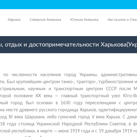
Африка
Северная Америка
Южная Америка
Австралия и Оке
ы, отдых и достопримечательности Харькова(Ук
й по численности населения город Украины, административн
ти. Был крупнейшим центром танко-, тракторо-, турбиностроения 
устриальным, научным и транспортным центром СССР после 
второй половине XX века — главный транспортный узел Юго-В
нный город был основан в 1630 году переселенцами с центр
на месте древнего русского городища Харьков, идентифицируемог
род XI века Шарукань либо гуннский город V века Харька. С дек
918 года столица Украинской Народной Республики Советов, в ф
кой республики, в марте — июне 1919 года и с 19 декабря 1919 г