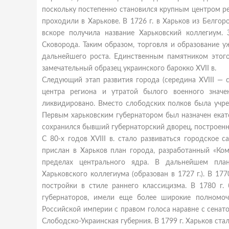
поскольку постепенно становился крупным центром р
проходили в Харькове. В 1726 г. в Харьков из Белгор
вскоре получила название Харьковский коллегиум.
Сковорода. Таким образом, торговля и образование 
дальнейшего роста. Единственным памятником этог
замечательный образец украинского барокко XVII в.
Следующий этап развития города (середина XVIII — с
центра региона и утратой былого военного значе
ликвидировано. Вместо слободских полков была учре
Первым харьковским губернатором был назначен екат
сохранился бывший губернаторский дворец, построенный
С 80-х годов ХVІІІ в. стало развиваться городское 
прислан в Харьков план города, разработанный «Ко
пределах центрального ядра. В дальнейшем план
Харьковского коллегиума (образован в 1727 г.). В 17
постройки в стиле раннего классицизма. В 1780 г.
губернаторов, имели еще более широкие полномоч
Российской империи с правом голоса наравне с сенат
Слободско-Украинская губерния. В 1799 г. Харьков ст