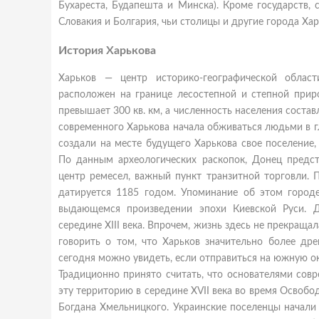
Бухареста, Будапешта и Минска). Кроме государств,
Словакия и Болгария, чьи столицы и другие города Ха
История Харькова
Харьков — центр историко-географической област
расположен на границе лесостепной и степной прир
превышает 300 кв. км, а численность населения составл
современного Харькова начала обживаться людьми в глу
создали на месте будущего Харькова свое поселение,
По данным археологических раскопок, Донец предст
центр ремесел, важный пункт транзитной торговли. 
датируется 1185 годом. Упоминание об этом городе
выдающемся произведении эпохи Киевской Руси. 
середине XIII века. Впрочем, жизнь здесь не прекраща
говорить о том, что Харьков значительно более дре
сегодня можно увидеть, если отправиться на южную о
Традиционно принято считать, что основателями совр
эту территорию в середине XVII века во время Освоб
Богдана Хмельницкого. Украинские поселенцы начали