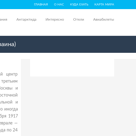
ГЛАВНАЯ
О НАС
КУДА ЕХАТЬ
КАРТА МИРА
ания
Антарктида
Интересно
Отели
Авиабилеты
раина)
ый центр
и третьим
Москвы и
осточной
альной и
о иногда
абря 1917
еврале —
ода по 24