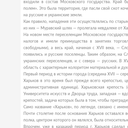
входили в состав Московского государства. Край 
полем». Это была территория, где пасли свой скот коч
на русские и украинские земли.
Как правило, нападения эти осуществлялись по стары
из них — Муравский шлях — пролегала невдалеке от Ха
На новом месте переселенцам Московское государств
налогов и имели преимущества в занятиях торговл
свободными), а весь край, начиная с XVII века, — 
появились и русские поселенцы. Таким образом, на 
украинских переселенцев, и с севера — русских. В 
область с характерным колоритом материальной и дух
Первый период в истории города (середина XVII — серед
Харьков в это время был прежде всего крепостью, це
административная единица). Харьковская крепость
Университета искусств и Дворца труда, западная — вд
крепостей, задача которых была в том, чтобы преград
Само название «Харьков», по легенде, связано с имен
Почти столетие после основания Харьков оставался 
полка, центром которого он являлся, была относитель
Впрочем, уже в казацкий период г. Харьков сделал 