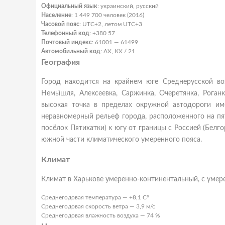
Официальный язык
: украинский, русский
Население
: 1 449 700 человек (2016)
Часовой пояс
: UTC+2, летом UTC+3
Телефонный код
: +380 57
Почтовый индекс
: 61001 — 61499
Автомобильный код
: AX, КХ / 21
География
Город находится на крайнем юге Среднерусской во
Немы́шля, Алексеевка, Саржинка, Очеретянка, Рога
высокая точка в пределах окружной автодороги им
неравномерный рельеф города, расположенного на пят
посёлок Пятихатки) к югу от границы с Россией (Белг
южной части климатического умеренного пояса.
Климат
Климат в Харькове умеренно-континентальный, с умер
Среднегодовая температура — +8,1 C°
Среднегодовая скорость ветра — 3,9 м/с
Среднегодовая влажность воздуха — 74 %