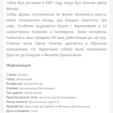
собор был достроен в 1887 году, когда был окончен декор
фасада.
Собор Дуомо, построенный по форме латинского креста,
имеет полукруглую апсиду, два боковых трансепта, три
нефа. Особенно выделяется башня с барельефами и 16
скульптурами пророков и патриархов. Также интересны
необычные часы середины XV века, работающие до сих пор.
Стрелки часов Паоло Уччелло двигаются в обратном
направлении. На территории собора были похоронены
Джотто ди Бондоне и Филиппо Брунеллески.
Информация
Страна
: Италия
Город
: Флоренция
Конфессия
: Католичество
Епархия
: Архиепархия Флоренции
Тип здания
: Собор (храм)
Архитектурный стиль
: архитектура Возрождения
Автор проекта
: Брунеллески, Джотто
Архитектор
: Арнольфо ди Камбио и Филиппо Брунеллески
Дата основания
: 1436