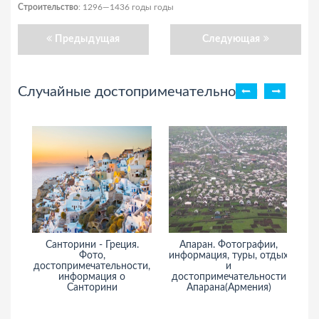
Строительство
: 1296—1436 годы годы
Предыдущая
Следующая
Случайные достопримечательности
Санторини - Греция.
Апаран. Фотографии,
Фото,
информация, туры, отдых
ин
достопримечательности,
и
информация о
достопримечательности
Санторини
Апарана(Армения)