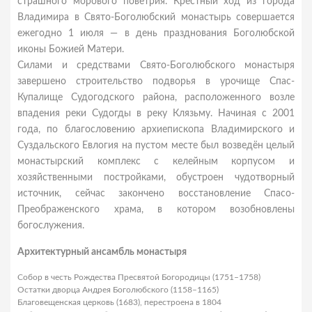
страшного морового поветрия. Крестный ход из города
Владимира в Свято-Боголюбский монастырь совершается
ежегодно 1 июля — в день празднования Боголюбской
иконы Божией Матери.
Силами и средствами Свято-Боголюбского монастыря
завершено строительство подворья в урочище Спас-
Купалище Судогодского района, расположенного возле
впадения реки Судогды в реку Клязьму. Начиная с 2001
года, по благословению архиепископа Владимирского и
Суздальского Евлогия на пустом месте был возведён целый
монастырский комплекс с келейным корпусом и
хозяйственными постройками, обустроен чудотворный
источник, сейчас закончено восстановление Спасо-
Преображенского храма, в котором возобновлены
богослужения.
Архитектурный ансамбль монастыря
Собор в честь Рождества Пресвятой Богородицы (1751–1758)
Остатки дворца Андрея Боголюбского (1158–1165)
Благовещенская церковь (1683), перестроена в 1804