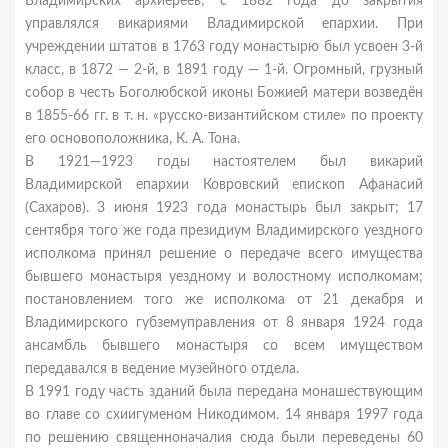
Владимирских архиереев; с 1882 года до закрытия
управлялся викариями Владимирской епархии. При
учреждении штатов в 1763 году монастырю был усвоен 3-й
класс, в 1872 — 2-й, в 1891 году — 1-й. Огромный, грузный
собор в честь Боголюбской иконы Божией матери возведён
в 1855-66 гг. в т. н. «русско-византийском стиле» по проекту
его основоположника, К. А. Тона.
В 1921—1923 годы настоятелем был викарий
Владимирской епархии Ковровский епископ Афанасий
(Сахаров). 3 июня 1923 года монастырь был закрыт; 17
сентября того же года президиум Владимирского уездного
исполкома принял решение о передаче всего имущества
бывшего монастыря уездному и волостному исполкомам;
постановлением того же исполкома от 21 декабря и
Владимирского губземуправления от 8 января 1924 года
ансамбль бывшего монастыря со всем имуществом
передавался в ведение музейного отдела.
В 1991 году часть зданий была передана монашествующим
во главе со схиигуменом Никодимом. 14 января 1997 года
по решению священноначалия сюда были переведены 60