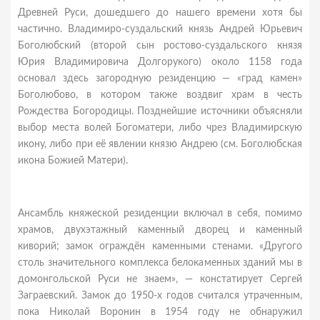
Древней Руси, дошедшего до нашего времени хотя бы
частично. Владимиро-суздальский князь Андрей Юрьевич
Боголюбский (второй сын ростово-суздальского князя
Юрия Владимировича Долгорукого) около 1158 года
основал здесь загородную резиденцию — «град камен»
Боголюбово, в котором также воздвиг храм в честь
Рождества Богородицы. Позднейшие источники объясняли
выбор места волей Богоматери, либо чрез Владимирскую
икону, либо при её явлении князю Андрею (см. Боголюбская
икона Божией Матери).
Ансамбль княжеской резиденции включал в себя, помимо
храмов, двухэтажный каменный дворец и каменный
киворий; замок ограждён каменными стенами. «Другого
столь значительного комплекса белокаменных зданий мы в
домонгольской Руси не знаем», — констатирует Сергей
Заграевский. Замок до 1950-х годов считался утраченным,
пока Николай Воронин в 1954 году не обнаружил