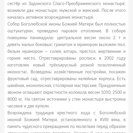
сестёр из Задонского Спасо-Преображенского монастыря;
возникли два монастыря: мужской и женский. После этого
началась активное возрождение монастыря.
Собор Боголюбской иконы Божией Матери был полностью
оштукатурен, проведено паровое отопление. В соборе
повешены паникадила: центральное весом около 2 т и
девять малых боковых; гранитом и мрамором выложен пол,
белым мрамором — солея, алтарь, престол, жертвенник и
горнее место. Отреставрированы росписи, в 2002 году
изготовлен новый трёхъярусный резной позолоченный
иконостас. Возведены хозяйственные постройки, посажен
фруктовый сад, отреставрированы келейные корпуса. Есть
швейная, иконописная, столярная мастерские. Праздничным
звоном оглашают окрестности колокола весом 1050, 2500 и
8000 кг. На святом источнике у стен монастыря выстроена
часовня и две купели.
Возрождена традиция крестного хода с Боголюбской
иконой Божией Матери, установленного в XVIII века, в
память чудесного прекращения по молитвам перед образом