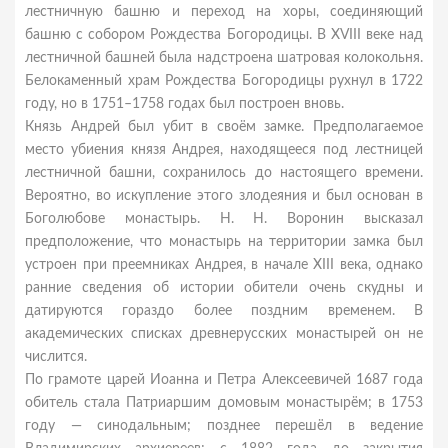
лестничную башню и переход на хоры, соединяющий
башню с собором Рождества Богородицы. В XVIII веке над
лестничной башней была надстроена шатровая колокольня.
Белокаменный храм Рождества Богородицы рухнул в 1722
году, но в 1751–1758 годах был построен вновь.
Князь Андрей был убит в своём замке. Предполагаемое
место убиения князя Андрея, находящееся под лестницей
лестничной башни, сохранилось до настоящего времени.
Вероятно, во искупление этого злодеяния и был основан в
Боголюбове монастырь. Н. Н. Воронин высказал
предположение, что монастырь на территории замка был
устроен при преемниках Андрея, в начале XIII века, однако
ранние сведения об истории обители очень скудны и
датируются гораздо более поздним временем. В
академических списках древнерусских монастырей он не
числится.
По грамоте царей Иоанна и Петра Алексеевичей 1687 года
обитель стала Патриаршим домовым монастырём; в 1753
году — синодальным; позднее перешёл в ведение