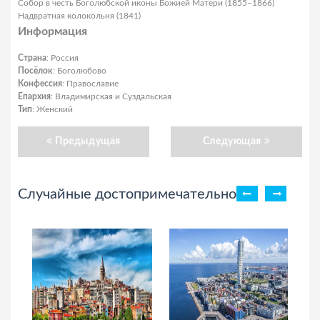
Собор в честь Боголюбской иконы Божией Матери (1855–1866)
Надвратная колокольня (1841)
Информация
Страна
: Россия
Посёлок
: Боголюбово
Конфессия
: Православие
Епархия
: Владимирская и Суздальская
Тип
: Женский
Предыдущая
Следующая
Случайные достопримечательности